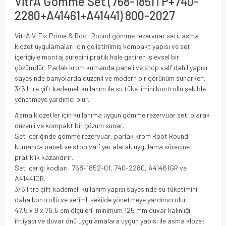
VitrA Gömme Set (768-1851TP+740-
2280+A41461+A41441) 800-2027
VitrA V-Fix Prime & Root Round gömme rezervuar seti, asma
klozet uygulamaları için geliştirilmiş kompakt yapısı ve set
içeriğiyle montaj sürecini pratik hale getiren işlevsel bir
çözümdür. Parlak krom kumanda paneli ve stop valf dahil yapısı
sayesinde banyolarda düzenli ve modern bir görünüm sunarken,
3/6 litre çift kademeli kullanım ile su tüketimini kontrollü şekilde
yönetmeye yardımcı olur.
Asma klozetler için kullanıma uygun gömme rezervuar seti olarak
düzenli ve kompakt bir çözüm sunar.
Set içeriğinde gömme rezervuar, parlak krom Root Round
kumanda paneli ve stop valf yer alarak uygulama sürecine
pratiklik kazandırır.
Set içeriği kodları: 768-1852-01, 740-2280, A41461GR ve
A41441GR.
3/6 litre çift kademeli kullanım yapısı sayesinde su tüketimini
daha kontrollü ve verimli şekilde yönetmeye yardımcı olur.
47,5 x 8 x 76,5 cm ölçüleri, minimum 125 mm duvar kalınlığı
ihtiyacı ve duvar önü uygulamalara uygun yapısı ile asma klozet