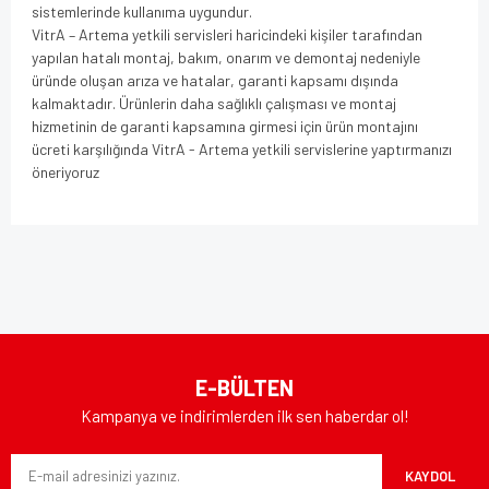
sistemlerinde kullanıma uygundur.
VitrA – Artema yetkili servisleri haricindeki kişiler tarafından
yapılan hatalı montaj, bakım, onarım ve demontaj nedeniyle
üründe oluşan arıza ve hatalar, garanti kapsamı dışında
kalmaktadır. Ürünlerin daha sağlıklı çalışması ve montaj
hizmetinin de garanti kapsamına girmesi için ürün montajını
ücreti karşılığında VitrA - Artema yetkili servislerine yaptırmanızı
öneriyoruz
Bu ürünün fiyat bilgisi, resim, ürün açıklamalarında ve diğer
konularda yetersiz gördüğünüz noktaları öneri formunu
Bu ürüne ilk yorumu siz yapın!
kullanarak tarafımıza iletebilirsiniz.
Görüş ve önerileriniz için teşekkür ederiz.
Yorum Yaz
Ürün resmi kalitesiz, bozuk veya görüntülenemiyor.
E-BÜLTEN
Ürün açıklamasında eksik bilgiler bulunuyor.
Kampanya ve indirimlerden ilk sen haberdar ol!
Ürün bilgilerinde hatalar bulunuyor.
KAYDOL
Ürün fiyatı diğer sitelerden daha pahalı.