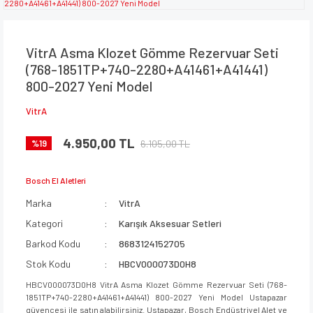
VitrA Asma Klozet Gömme Rezervuar Seti
(768-1851TP+740-2280+A41461+A41441)
800-2027 Yeni Model
VitrA
4.950,00 TL
6.105,00 TL
%19
Bosch El Aletleri
Marka
VitrA
Kategori
Karışık Aksesuar Setleri
Barkod Kodu
8683124152705
Stok Kodu
HBCV000073D0H8
HBCV000073D0H8 VitrA Asma Klozet Gömme Rezervuar Seti (768-
1851TP+740-2280+A41461+A41441) 800-2027 Yeni Model Ustapazar
güvencesi ile satın alabilirsiniz. Ustapazar, Bosch Endüstriyel Alet ve