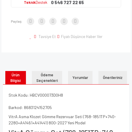
0 546 727 22 65
Teknik
Destek
Paylaş:
Tavsiye Et
Fiyatı Düşünce Haber Ver
Ürün
Ödeme
Yorumlar
Önerileriniz
Bilgisi
Seçenekleri
Stok Kodu: HBCV000073D0H8
Barkod: 8683124152705
VitrA Asma Klozet Gömme Rezervuar Seti (768-1851TP+740-
2280+A41461+A41441) 800-2027 Yeni Model