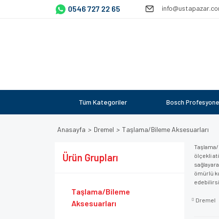
0546 727 22 65
info@ustapazar.c
Tüm Kategoriler
Bosch Profesyone
Anasayfa
Dremel
Taşlama/Bileme Aksesuarları
Taşlama/B
Ürün Grupları
ölçekli a
sağlayara
ömürlü ku
edebilirsi
Taşlama/Bileme
Dremel
Aksesuarları