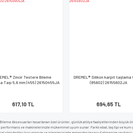
EMEL® Zincir Testere Bileme
DREMEL® Silikon karpit taşlama t
a Taşı 5,6 mm (455) 26150455JA
(85602) 26155602JA
617,10 TL
694,65 TL
ileme Aksesuarları tasarlanan özel ürünler, günlük atölye faaliyetlerinden büyük ö
z performans ve makinelerinizle mükemmel uyum sunar. Farklı ebat, taş tipi ve kum 
el standartları korumanıza ve işlemlerinizde zamandan tasarruf etmenize yardımcı o