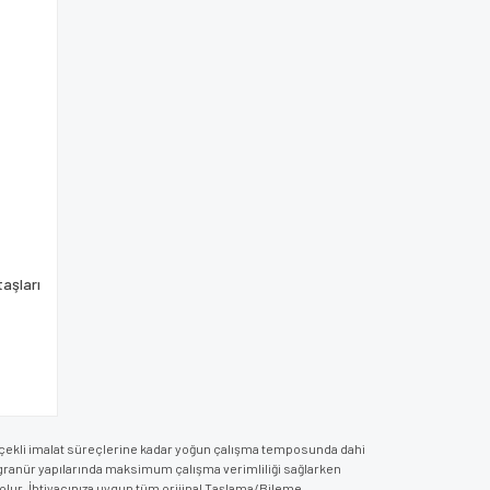
aşları
lçekli imalat süreçlerine kadar yoğun çalışma temposunda dahi
granür yapılarında maksimum çalışma verimliliği sağlarken
lur. İhtiyacınıza uygun tüm orijinal Taşlama/Bileme