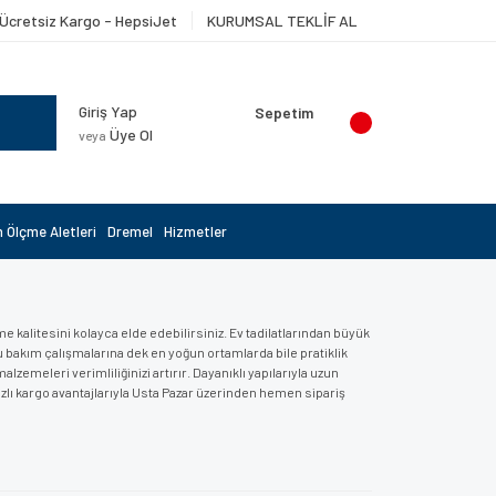
Ücretsiz Kargo - HepsiJet
KURUMSAL TEKLİF AL
Giriş Yap
Sepetim
Üye Ol
veya
 Ölçme Aletleri
Dremel
Hizmetler
kalitesini kolayca elde edebilirsiniz. Ev tadilatlarından büyük
u bakım çalışmalarına dek en yoğun ortamlarda bile pratiklik
emeleri verimliliğinizi artırır. Dayanıklı yapılarıyla uzun
zlı kargo avantajlarıyla Usta Pazar üzerinden hemen sipariş