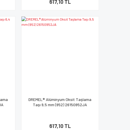
617,10 TL
lama
DREMEL® Alüminyum Oksit Taşlama
JA
Taşı 9,5 mm (952) 26150952JA
617,10 TL