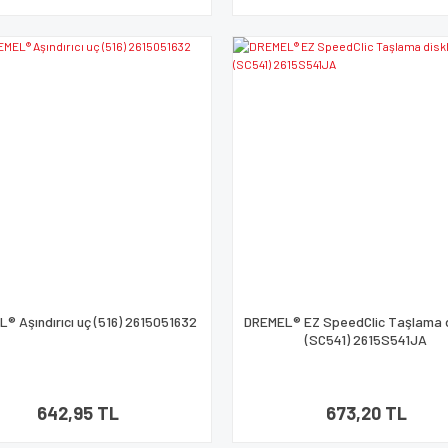
® Aşındırıcı uç (516) 2615051632
DREMEL® EZ SpeedClic Taşlama d
(SC541) 2615S541JA
642,95 TL
673,20 TL