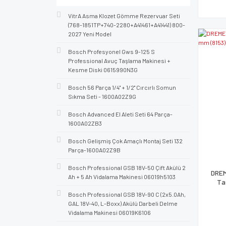
VitrA Asma Klozet Gömme Rezervuar Seti
(768-1851TP+740-2280+A41461+A41441) 800-
2027 Yeni Model
Bosch Profesyonel Gws 9-125 S
Professional Avuç Taşlama Makinesi +
Kesme Diski 0615990N3G
Bosch 56 Parça 1/4'' + 1/2'' Cırcırlı Somun
Sıkma Seti - 1600A02Z9G
Bosch Advanced El Aleti Seti 64 Parça-
1600A02ZB3
Bosch Gelişmiş Çok Amaçlı Montaj Seti 132
Parça-1600A02Z9B
Bosch Professional GSB 18V-50 Çift Akülü 2
DREM
Ah + 5 Ah Vidalama Makinesi 06019h5103
Ta
Bosch Professional GSB 18V-90 C (2x5.0Ah,
GAL 18V-40, L-Boxx) Akülü Darbeli Delme
Vidalama Makinesi 06019K6106