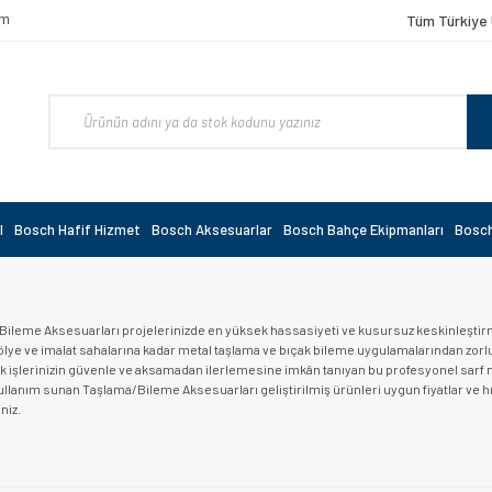
om
Tüm Türkiye 
l
Bosch Hafif Hizmet
Bosch Aksesuarlar
Bosch Bahçe Ekipmanları
Bosch
ileme Aksesuarları projelerinizde en yüksek hassasiyeti ve kusursuz keskinleştirme 
tölye ve imalat sahalarına kadar metal taşlama ve bıçak bileme uygulamalarından zorl
k işlerinizin güvenle ve aksamadan ilerlemesine imkân tanıyan bu profesyonel sarf malz
llanım sunan Taşlama/Bileme Aksesuarları geliştirilmiş ürünleri uygun fiyatlar ve hı
niz.