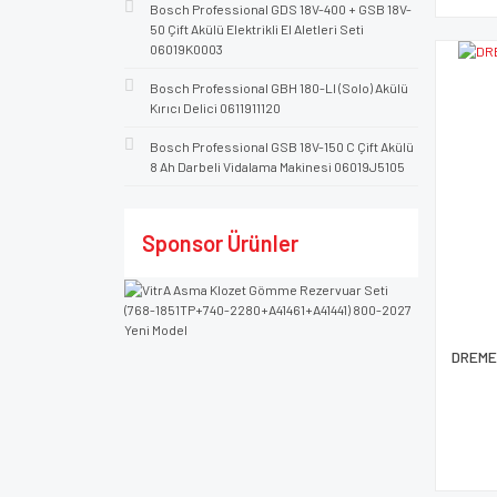
Bosch Professional GDS 18V-400 + GSB 18V-
50 Çift Akülü Elektrikli El Aletleri Seti
06019K0003
Bosch Professional GBH 180-LI (Solo) Akülü
Kırıcı Delici 0611911120
Bosch Professional GSB 18V-150 C Çift Akülü
8 Ah Darbeli Vidalama Makinesi 06019J5105
Sponsor Ürünler
DREMEL