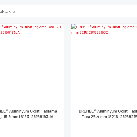
oktakiler
EL® Alüminyum Oksit Taşlama
DREMEL® Alüminyum Oksit Taş
şı 15,9 mm (8193) 26158193JA
Taşı 25,4 mm (8215) 2615821