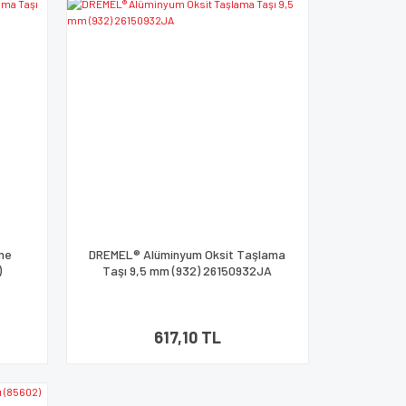
eme
DREMEL® Alüminyum Oksit Taşlama
)
Taşı 9,5 mm (932) 26150932JA
617,10 TL