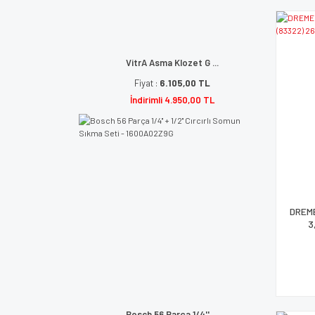
VitrA Asma Klozet G ...
Fiyat :
6.105,00 TL
İndirimli 4.950,00 TL
DREME
3
Bosch 56 Parça 1/4'' ...