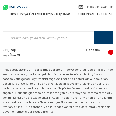
info@ustapazar.com
0546 727 22 65
Tüm Türkiye Ücretsiz Kargo - HepsiJet
KURUMSAL TEKLİF AL
Giriş Yap
Sepetim
Üye Ol
veya
Ahşap atölyelerinde, mobilya imalat projelerinde ve dekoratif doğrama işlerinde
kusursuz kanal açma, kenar şekillendirme ile kertme işlemlerini yüksek
hassasiyetle gerçekleştirmenizi sağlayan Freze Makineleri İçin Aksesuarlar,
üstün karbür uç kaliteleri ile öne çıkar. Detaylı kopyalama işlerinden seri üretim
hatlarına kadar en zorlu uygulamalarda bile pürüzsüz kesim kalitesi sunarak
ahşabın kusursuz işlenmesine imkân tanıyan bu profesyonel sarf malzemeleri,
verimliliğinizi en üst düzeye çıkarır. Keskin kesici kenarlarıyla konforlu kullanım
sunan kaliteli Bosch Freze Makineleri İçin Aksesuarlar ürünlerini en uygun
fiyatlar, orijinal ürün garantisi ve hızlı kargo avantajlarıyla Usta Pazar üzerinden
güvenle hemen sipariş edebilirsiniz.