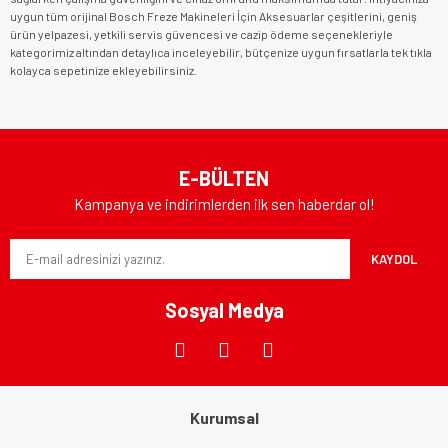
uygun tüm orijinal Bosch Freze Makineleri İçin Aksesuarlar çeşitlerini, geniş
ürün yelpazesi, yetkili servis güvencesi ve cazip ödeme seçenekleriyle
kategorimiz altından detaylıca inceleyebilir, bütçenize uygun fırsatlarla tek tıkla
kolayca sepetinize ekleyebilirsiniz.
E-BÜLTEN
Kampanya ve indirimlerden ilk sen haberdar ol!
KAYDOL
Sosyal Medya
Kurumsal