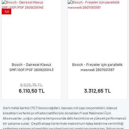
%6
Bosch - Dairesel Klavuz
Bosch - Frezeler için parallelik
GMF/GOF/POF 2609200143
mesnedi 2607001387
6.525,75 TL
6.110,50 TL
3.312,65 TL
Sert metal karbür (TCT) kesici ağızları, hassas mil çapı seçenekleri, kılavuz
bilezikleri ve farklı profil alternatifleriyle donatılan Freze Makineleri İçin
Aksesuarlar, yoğun çalışma temposunda dahi kesintisiz ve yüksek performanslı
bir çalışma sunar. Çeşitli ahşap türlerinde maksimum talaş kaldırma verimliliği
sağlarken çalışma güvenliğini ve cihaz ömrünü maksimumda tutar. İhtiyacınıza