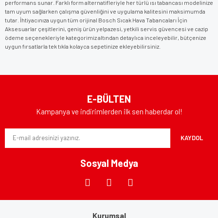
performans sunar. Farklı form alternatifleriyle her türlü ısı tabancası modelinize
tam uyum sağlarken çalışma güvenliğini ve uygulama kalitesini maksimumda
tutar. İhtiyacınıza uygun tüm orijinal Bosch Sıcak Hava Tabancaları İçin
Aksesuarlar çeşitlerini, geniş ürün yelpazesi, yetkili servis güvencesi ve cazip
ödeme seçenekleriyle kategorimiz altından detaylıca inceleyebilir, bütçenize
uygun fırsatlarla tek tıkla kolayca sepetinize ekleyebilirsiniz.
E-BÜLTEN
Kampanya ve indirimlerden ilk sen haberdar ol!
KAYDOL
Sosyal Medya
Kurumsal