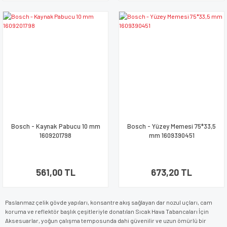
Bosch - Kaynak Pabucu 10 mm
Bosch - Yüzey Memesi 75*33,5
1609201798
mm 1609390451
561,00 TL
673,20 TL
Paslanmaz çelik gövde yapıları, konsantre akış sağlayan dar nozul uçları, cam
koruma ve reflektör başlık çeşitleriyle donatılan Sıcak Hava Tabancaları İçin
Aksesuarlar, yoğun çalışma temposunda dahi güvenilir ve uzun ömürlü bir