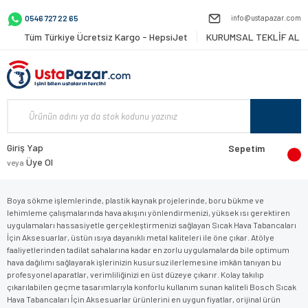
info@ustapazar.com
0546 727 22 65
Tüm Türkiye Ücretsiz Kargo - HepsiJet
KURUMSAL TEKLİF AL
Giriş Yap
Sepetim
Üye Ol
veya
Boya sökme işlemlerinde, plastik kaynak projelerinde, boru bükme ve
lehimleme çalışmalarında hava akışını yönlendirmenizi, yüksek ısı gerektiren
uygulamaları hassasiyetle gerçekleştirmenizi sağlayan Sıcak Hava Tabancaları
İçin Aksesuarlar, üstün ısıya dayanıklı metal kaliteleri ile öne çıkar. Atölye
faaliyetlerinden tadilat sahalarına kadar en zorlu uygulamalarda bile optimum
hava dağılımı sağlayarak işlerinizin kusursuz ilerlemesine imkân tanıyan bu
profesyonel aparatlar, verimliliğinizi en üst düzeye çıkarır. Kolay takılıp
çıkarılabilen geçme tasarımlarıyla konforlu kullanım sunan kaliteli Bosch Sıcak
Hava Tabancaları İçin Aksesuarlar ürünlerini en uygun fiyatlar, orijinal ürün