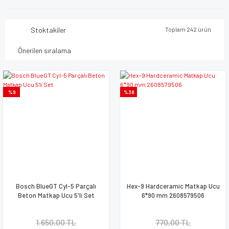
Stoktakiler
Toplam 242 ürün
%9
%38
Bosch BlueGT Cyl-5 Parçalı
Hex-9 Hardceramic Matkap Ucu
Beton Matkap Ucu 5'li Set
6*90 mm 2608579506
1.650,00 TL
770,00 TL