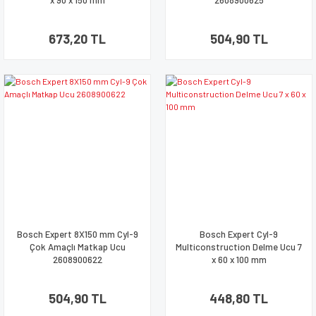
x 90 x 150 mm
2608900625
673,20 TL
504,90 TL
Bosch Expert 8X150 mm Cyl-9
Bosch Expert Cyl-9
Çok Amaçlı Matkap Ucu
Multiconstruction Delme Ucu 7
2608900622
x 60 x 100 mm
504,90 TL
448,80 TL