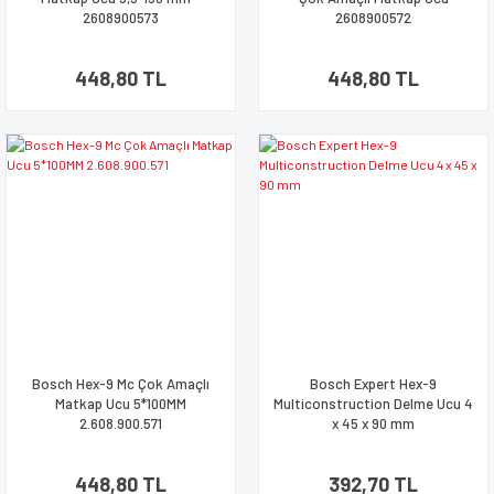
2608900573
2608900572
448,80 TL
448,80 TL
Bosch Hex-9 Mc Çok Amaçlı
Bosch Expert Hex-9
Matkap Ucu 5*100MM
Multiconstruction Delme Ucu 4
2.608.900.571
x 45 x 90 mm
448,80 TL
392,70 TL