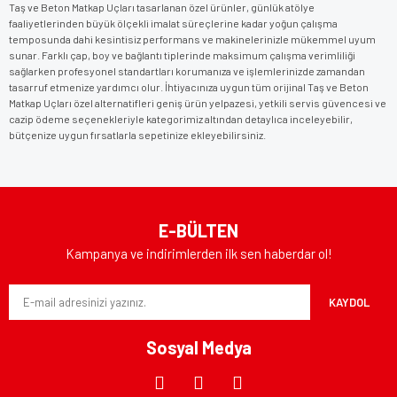
Taş ve Beton Matkap Uçları tasarlanan özel ürünler, günlük atölye
faaliyetlerinden büyük ölçekli imalat süreçlerine kadar yoğun çalışma
temposunda dahi kesintisiz performans ve makinelerinizle mükemmel uyum
sunar. Farklı çap, boy ve bağlantı tiplerinde maksimum çalışma verimliliği
sağlarken profesyonel standartları korumanıza ve işlemlerinizde zamandan
tasarruf etmenize yardımcı olur. İhtiyacınıza uygun tüm orijinal Taş ve Beton
Matkap Uçları özel alternatifleri geniş ürün yelpazesi, yetkili servis güvencesi ve
cazip ödeme seçenekleriyle kategorimiz altından detaylıca inceleyebilir,
bütçenize uygun fırsatlarla sepetinize ekleyebilirsiniz.
E-BÜLTEN
Kampanya ve indirimlerden ilk sen haberdar ol!
KAYDOL
Sosyal Medya