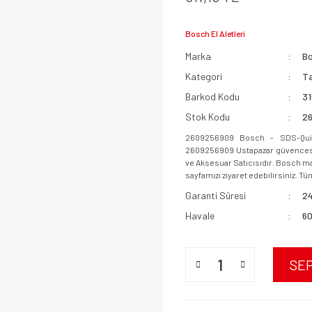
Bosch El Aletleri
Marka
B
Kategori
Ta
Barkod Kodu
3
Stok Kodu
2
2609256909 Bosch - SDS-Qui
2609256909 Ustapazar güvencesi i
ve Aksesuar Satıcısıdır. Bosch mar
sayfamızı ziyaret edebilirsiniz. Tüm
Garanti Süresi
24
Havale
60
SE