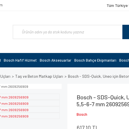
om
Tüm Türkiye 
l
Bosch Hafif Hizmet
Bosch Aksesuarlar
Bosch Bahçe Ekipmanları
Bosch
 Uçları
Taş ve Beton Matkap Uçları
Bosch - SDS-Quick, Uneo için Be
Bosch - SDS-Quick, 
5,5-6-7 mm 2609256
Bosch
617,10 TL