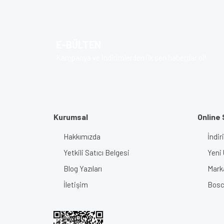
Ürün resmi kalitesiz, bozuk veya görüntülenem
Ürün açıklamasında eksik bilgiler bulunuyor.
E-BÜLTEN
Ürün bilgilerinde hatalar bulunuyor.
Kampanya ve indirimlerden ilk sen haberdar ol!
Ürün fiyatı diğer sitelerden daha pahalı.
Bu ürüne benzer farklı alternatifler olmalı.
Kurumsal
Online 
Hakkımızda
İndir
Yetkili Satıcı Belgesi
Yeni 
Blog Yazıları
Mark
İletişim
Bosch