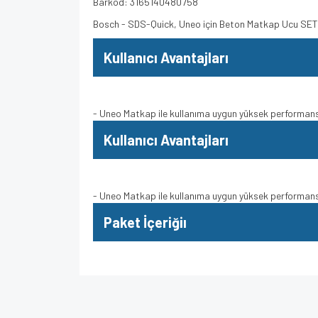
Barkod: 3165140480758
Bosch - SDS-Quick, Uneo için Beton Matkap Ucu S
Kullanıcı Avantajları
- Uneo Matkap ile kullanıma uygun yüksek performa
Kullanıcı Avantajları
- Uneo Matkap ile kullanıma uygun yüksek performa
Paket İçeriğiı
Bu ürünün fiyat bilgisi, resim, ürün açıklamalarında v
Görüş ve önerileriniz için teşekkür ederiz.