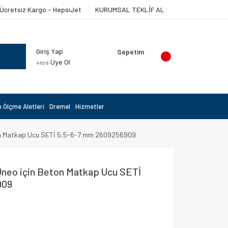
Ücretsiz Kargo - HepsiJet
KURUMSAL TEKLİF AL
Giriş Yap
Sepetim
Üye Ol
veya
 Ölçme Aletleri
Dremel
Hizmetler
ton Matkap Ucu SETİ 5,5-6-7 mm 2609256909
Uneo için Beton Matkap Ucu SETİ
909