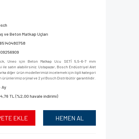
osch
ş ve Beton Matkap Uçları
165140480758
609256909
ck, Uneo için Beton Matkap Ucu SETİ 5,5-6-7 mm
le satın alabilirsiniz. Ustapazar, Bosch Endüstriyel Alet
ka diğer ürün modellerimizi incelemek için ilgili kategori
 ürünlerimiz orjinal ve 2 yıl Bosch Distribütör garantilidir.
 Ay
4,76 TL (%2,00 havale indirimi)
PETE EKLE
HEMEN AL