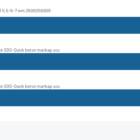
ETİ 5,5-6-7 mm 2609256909
nslı SDS-Quick beton matkap ucu
nslı SDS-Quick beton matkap ucu
e diğer konularda yetersiz gördüğünüz noktaları öneri formunu kullanarak tarafımı