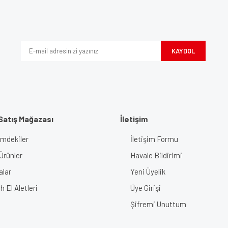
Bu ürüne ilk yorumu siz yapın!
iyor.
Yorum Yaz
KAYDOL
Satış Mağazası
İletişim
imdekiler
İletişim Formu
Gönder
Ürünler
Havale Bildirimi
alar
Yeni Üyelik
 El Aletleri
Üye Girişi
Şifremi Unuttum