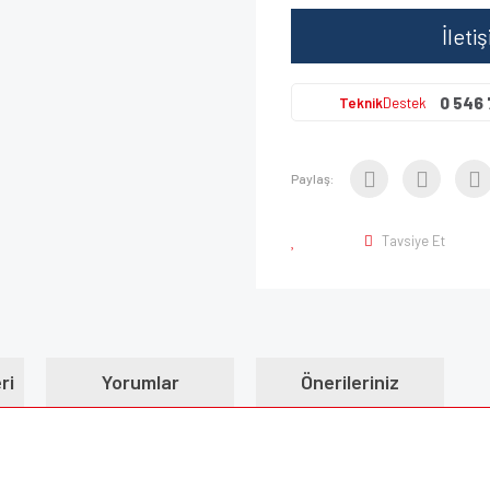
İleti
0 546 
Teknik
Destek
Paylaş:
Tavsiye Et
ri
Yorumlar
Önerileriniz