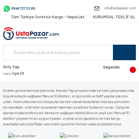
info@ustapazar.com
0546 727 22 65
Tüm Türkiye Ücretsiz Kargo - HepsiJet
KURUMSAL TEKLİF AL
Giriş Yap
Sepetim
Üye Ol
veya
Evdeki günlük tamirat işlerinde, Kendin Yap projelerinde ve hobi çalışmalarında
büyük kolaylık sağlayan Manuel El Aletleri, ergonomik ve hafif yapılarıyla öne
çıkar. Hobi tutkunlarının ihtiyaçlarına özel olarak tasarlanan hassas penseler,
tornavidalar, metreler ve anahtar takımları pratik bir kullanım sunar. Çalışma
alanlarınızda konforlu bir deneyim sağlayan kaliteli Bosch yeşil seri Manuel El
Aletleri çeşitlerini en uygun fiyatlar, orijinal ürün garantisi ve hızlı kargo
avantajlarıyla Usta Pazar üzerinden güvenle hemen sipariş edebilirsiniz.