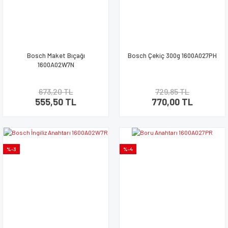
Bosch Maket Bıçağı
Bosch Çekiç 300g 1600A027PH
1600A02W7N
673,20 TL
729,85 TL
555,50 TL
770,00 TL
%-3
%-4