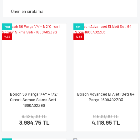
Yeni
Yeni
%37
%38
Bosch 56 Parça 1/4'' + 1/2''
Bosch Advanced El Aleti Seti 64
Cırcırlı Somun Sıkma Seti -
Parça-1600A02ZB3
1600A02Z9G
6.325,00 TL
6.600,00 TL
3.984,75 TL
4.118,95 TL