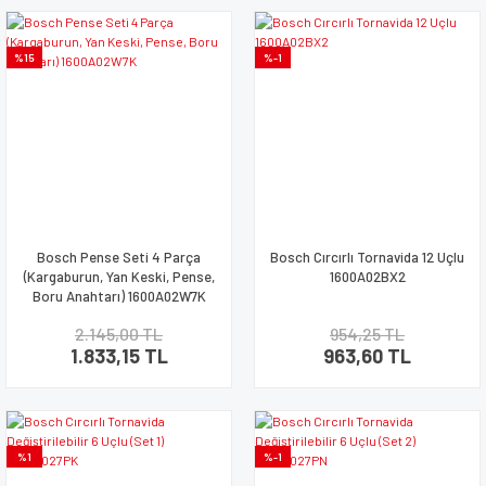
%15
%-1
Bosch Pense Seti 4 Parça
Bosch Cırcırlı Tornavida 12 Uçlu
(Kargaburun, Yan Keski, Pense,
1600A02BX2
Boru Anahtarı) 1600A02W7K
2.145,00 TL
954,25 TL
1.833,15 TL
963,60 TL
%1
%-1