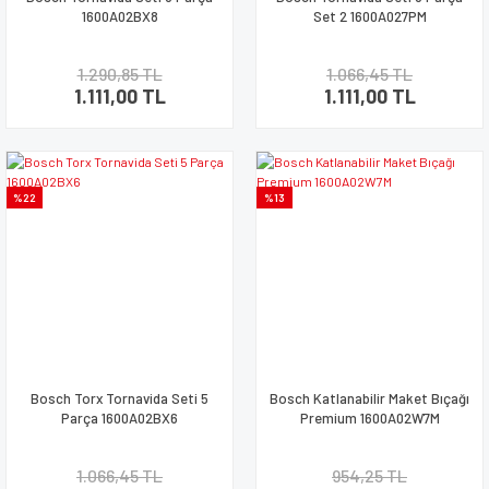
1600A02BX8
Set 2 1600A027PM
1.290,85 TL
1.066,45 TL
1.111,00 TL
1.111,00 TL
%22
%13
Bosch Torx Tornavida Seti 5
Bosch Katlanabilir Maket Bıçağı
Parça 1600A02BX6
Premium 1600A02W7M
1.066,45 TL
954,25 TL