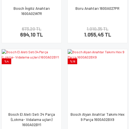
Bosch İngiliz Anahtarı
Boru Anahtarı 1600A027PR
1600A02W7R
673,20 TL
1.010,35 TL
694,10 TL
1.055,45 TL
%4
%16
Bosch El Aleti Seti 34 Parça
Bosch Alyan Anahtar Takımı Hex
(Lokma- Vidalama uçları)
9 Parça 1600A02BX9
1600A02BY1