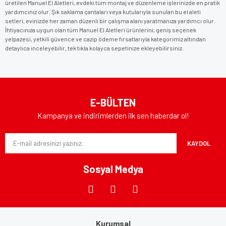
üretilen Manuel El Aletleri, evdeki tüm montaj ve düzenleme işlerinizde en pratik
yardımcınız olur. Şık saklama çantaları veya kutularıyla sunulan bu el aleti
setleri, evinizde her zaman düzenli bir çalışma alanı yaratmanıza yardımcı olur.
İhtiyacınıza uygun olan tüm Manuel El Aletleri ürünlerini, geniş seçenek
yelpazesi, yetkili güvence ve cazip ödeme fırsatlarıyla kategorimiz altından
detaylıca inceleyebilir, tek tıkla kolayca sepetinize ekleyebilirsiniz.
E-BÜLTEN
Kampanya ve indirimlerden ilk sen haberdar ol!
KAYDOL
Sosyal Medya
Kurumsal