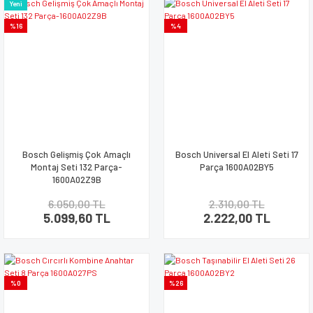
Yeni
%16
%4
Bosch Gelişmiş Çok Amaçlı
Bosch Universal El Aleti Seti 17
Montaj Seti 132 Parça-
Parça 1600A02BY5
1600A02Z9B
6.050,00 TL
2.310,00 TL
5.099,60 TL
2.222,00 TL
%0
%26