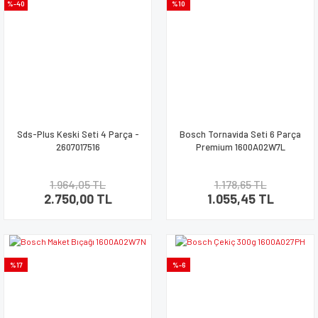
%-40
%10
Sds-Plus Keski Seti 4 Parça -
Bosch Tornavida Seti 6 Parça
2607017516
Premium 1600A02W7L
1.964,05 TL
1.178,65 TL
2.750,00 TL
1.055,45 TL
%17
%-6