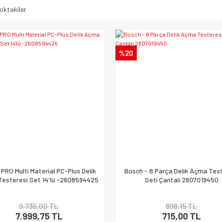
oktakiler
%20
PRO Multi Material PC-Plus Delik
Bosch - 8 Parça Delik Açma Tes
esteresi Set 14'lü -2608594425
Seti Çantalı 2607019450
9.735,00 TL
898,15 TL
7.999,75 TL
715,00 TL