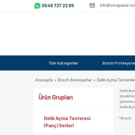
0546 727 22 65
info@ustapazar.c
Tüm Kategoriler
Bosch Profesyone
Anasayfa
Bosch Aksesuarlar
Delik Açma Testereler
Delik Açm
Ürün Grupları
ölçekli t
güvenle v
Delik Açm
Delik Açma Testeresi
Bosch
(Panç) Setleri