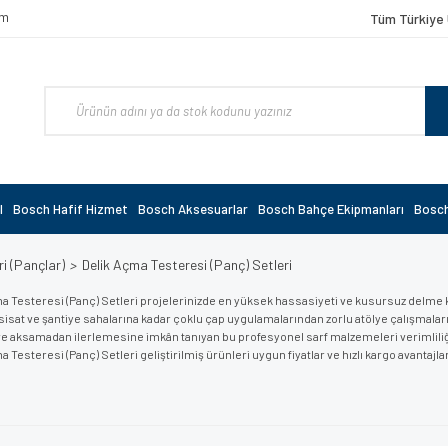
om
Tüm Türkiye 
l
Bosch Hafif Hizmet
Bosch Aksesuarlar
Bosch Bahçe Ekipmanları
Bosch
i (Pançlar)
Delik Açma Testeresi (Panç) Setleri
a Testeresi (Panç) Setleri projelerinizde en yüksek hassasiyeti ve kusursuz delme kal
esisat ve şantiye sahalarına kadar çoklu çap uygulamalarından zorlu atölye çalışmaları
e aksamadan ilerlemesine imkân tanıyan bu profesyonel sarf malzemeleri verimliliğini
a Testeresi (Panç) Setleri geliştirilmiş ürünleri uygun fiyatlar ve hızlı kargo avantajl