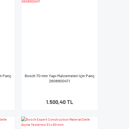
in Panç
Bosch 70 mm Yapı Malzemeleri Için Panç
2608900471
1.500,40 TL