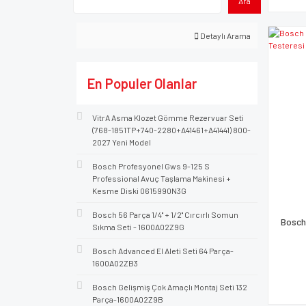
Ara
Detaylı Arama
En Populer Olanlar
VitrA Asma Klozet Gömme Rezervuar Seti
(768-1851TP+740-2280+A41461+A41441) 800-
2027 Yeni Model
Bosch Profesyonel Gws 9-125 S
Professional Avuç Taşlama Makinesi +
Kesme Diski 0615990N3G
Bosch 56 Parça 1/4'' + 1/2'' Cırcırlı Somun
Bosch
Sıkma Seti - 1600A02Z9G
Bosch Advanced El Aleti Seti 64 Parça-
1600A02ZB3
Bosch Gelişmiş Çok Amaçlı Montaj Seti 132
Parça-1600A02Z9B