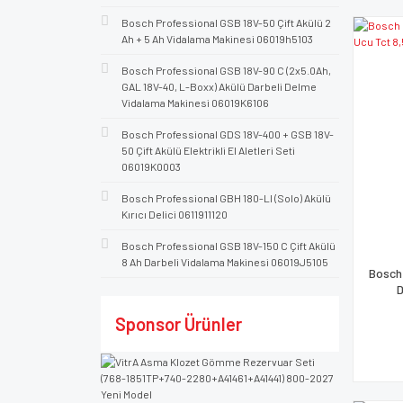
Bosch Professional GSB 18V-50 Çift Akülü 2
Ah + 5 Ah Vidalama Makinesi 06019h5103
Bosch Professional GSB 18V-90 C (2x5.0Ah,
GAL 18V-40, L-Boxx) Akülü Darbeli Delme
Vidalama Makinesi 06019K6106
Bosch Professional GDS 18V-400 + GSB 18V-
50 Çift Akülü Elektrikli El Aletleri Seti
06019K0003
Bosch Professional GBH 180-LI (Solo) Akülü
Kırıcı Delici 0611911120
Bosch Professional GSB 18V-150 C Çift Akülü
8 Ah Darbeli Vidalama Makinesi 06019J5105
Bosch
D
Sponsor Ürünler