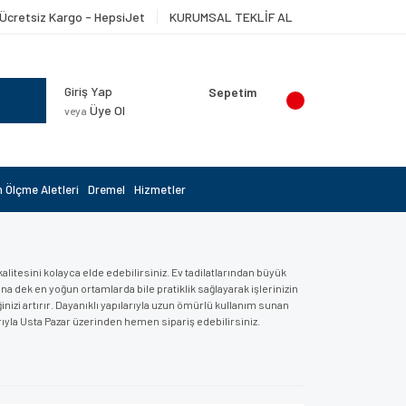
Ücretsiz Kargo - HepsiJet
KURUMSAL TEKLİF AL
Giriş Yap
Sepetim
Üye Ol
veya
 Ölçme Aletleri
Dremel
Hizmetler
itesini kolayca elde edebilirsiniz. Ev tadilatlarından büyük
na dek en yoğun ortamlarda bile pratiklik sağlayarak işlerinizin
zi artırır. Dayanıklı yapılarıyla uzun ömürlü kullanım sunan
arıyla Usta Pazar üzerinden hemen sipariş edebilirsiniz.