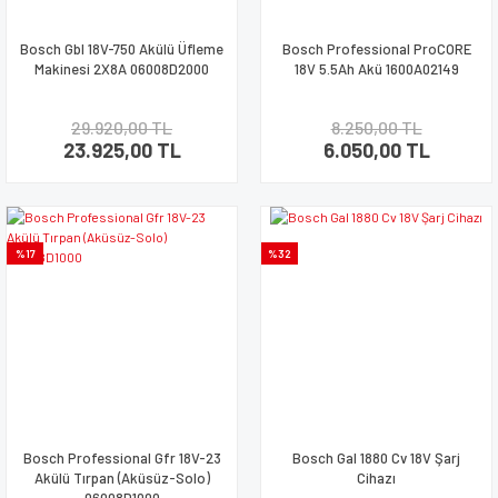
Bosch Gbl 18V-750 Akülü Üfleme
Bosch Professional ProCORE
Makinesi 2X8A 06008D2000
18V 5.5Ah Akü 1600A02149
29.920,00 TL
8.250,00 TL
23.925,00 TL
6.050,00 TL
%17
%32
Bosch Professional Gfr 18V-23
Bosch Gal 1880 Cv 18V Şarj
Akülü Tırpan (Aküsüz-Solo)
Cihazı