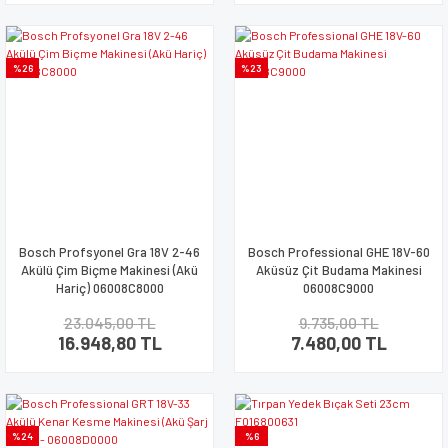
%26
%23
Bosch Profsyonel Gra 18V 2-46
Bosch Professional GHE 18V-60
Akülü Çim Biçme Makinesi (Akü
Aküsüz Çit Budama Makinesi
Hariç) 06008C8000
06008C9000
23.045,00 TL
9.735,00 TL
16.948,80 TL
7.480,00 TL
%24
%6