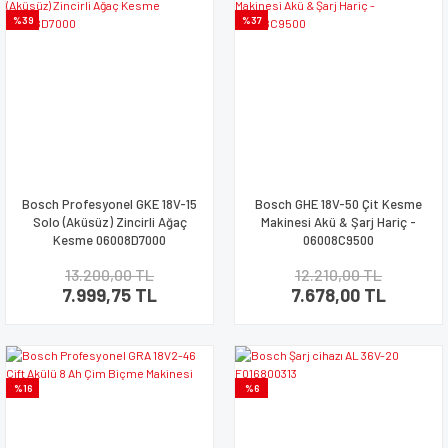
%39
%37
Bosch Profesyonel GKE 18V-15
Bosch GHE 18V-50 Çit Kesme
Solo (Aküsüz) Zincirli Ağaç
Makinesi Akü & Şarj Hariç -
Kesme 06008D7000
06008C9500
13.200,00 TL
12.210,00 TL
7.999,75 TL
7.678,00 TL
%16
%6