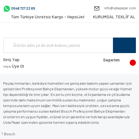
info@ustapazar.com
0546 727 22 65
Tüm Türkiye Ücretsiz Kargo - HepsiJet
KURUMSAL TEKLİF AL
Giriş Yap
Sepetim
Üye Ol
veya
Peyzaj mimarları, belediye hizmetleri ve geniş alan bakımı yapan uzmanlar için
geliştirilen Profesyonel Bahçe Ekipmanları, yüksek motor gücü ve ağır hizmet
tipi dayanıklılığı ile öne çıkar. En zorlu çim biçme, ot tırpanlama ve çit budama
işlerinde dahi maksimum verimlilik sunan bu makineler, yoğun çalışma
temposuna tam uyum sağlar. Mavi seri kalitesiyle üretilen, sessiz ama güçlü
çalışma performansı sunan kaliteli Bosch Profesyonel Bahçe Ekipmanları
ürünlerini en uygun fiyatlar, orijinal ürün garantisi ve hızlı kargo avantajlarıyla
Usta Pazar üzerinden güvenle hemen sipariş edebilirsiniz.
Bosch