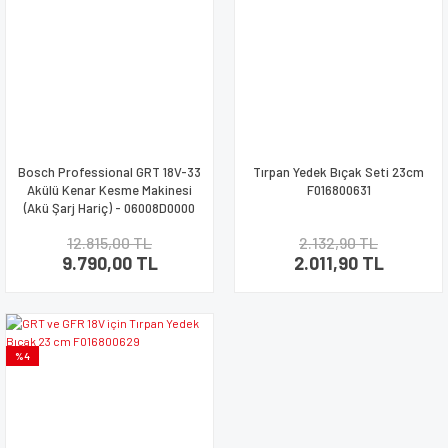
Bosch Professional GRT 18V-33
Tırpan Yedek Bıçak Seti 23cm
Akülü Kenar Kesme Makinesi
F016800631
(Akü Şarj Hariç) - 06008D0000
12.815,00 TL
2.132,90 TL
9.790,00 TL
2.011,90 TL
%4