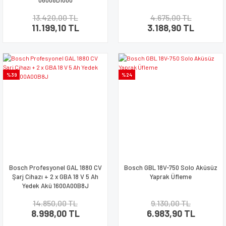
06008D1000
13.420,00 TL
4.675,00 TL
11.199,10 TL
3.188,90 TL
%39
%24
Bosch Profesyonel GAL 1880 CV
Bosch GBL 18V-750 Solo Aküsüz
Şarj Cihazı + 2 x GBA 18 V 5 Ah
Yaprak Üfleme
Yedek Akü 1600A00B8J
14.850,00 TL
9.130,00 TL
8.998,00 TL
6.983,90 TL