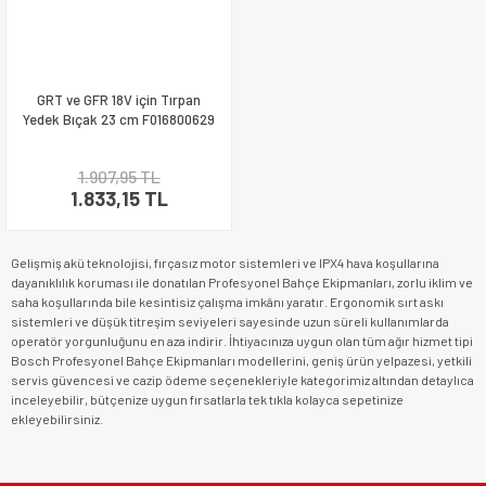
GRT ve GFR 18V için Tırpan
Yedek Bıçak 23 cm F016800629
1.907,95 TL
1.833,15 TL
Gelişmiş akü teknolojisi, fırçasız motor sistemleri ve IPX4 hava koşullarına
dayanıklılık koruması ile donatılan Profesyonel Bahçe Ekipmanları, zorlu iklim ve
saha koşullarında bile kesintisiz çalışma imkânı yaratır. Ergonomik sırt askı
sistemleri ve düşük titreşim seviyeleri sayesinde uzun süreli kullanımlarda
operatör yorgunluğunu en aza indirir. İhtiyacınıza uygun olan tüm ağır hizmet tipi
Bosch Profesyonel Bahçe Ekipmanları modellerini, geniş ürün yelpazesi, yetkili
servis güvencesi ve cazip ödeme seçenekleriyle kategorimiz altından detaylıca
inceleyebilir, bütçenize uygun fırsatlarla tek tıkla kolayca sepetinize
ekleyebilirsiniz.