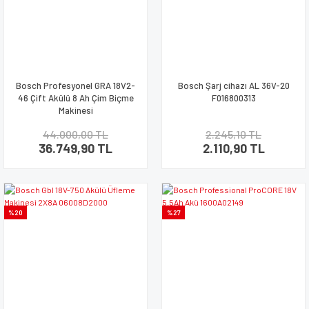
Bosch Profesyonel GRA 18V2-
Bosch Şarj cihazı AL 36V-20
46 Çift Akülü 8 Ah Çim Biçme
F016800313
Makinesi
44.000,00 TL
2.245,10 TL
36.749,90 TL
2.110,90 TL
%20
%27