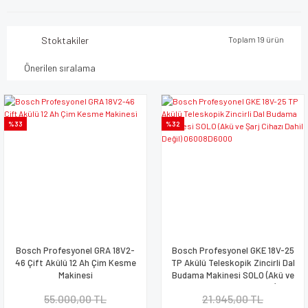
Stoktakiler
Toplam 19 ürün
%33
%32
Bosch Profesyonel GRA 18V2-
Bosch Profesyonel GKE 18V-25
46 Çift Akülü 12 Ah Çim Kesme
TP Akülü Teleskopik Zincirli Dal
Makinesi
Budama Makinesi SOLO (Akü ve
Şarj Cihazı Dahil Değil)
55.000,00 TL
21.945,00 TL
06008D6000