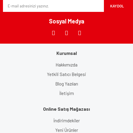
KAYDOL
Ürün fiyatı diğer sitelerden daha pahalı.
Bu ürüne benzer farklı alternatifler olmalı.
Sosyal Medya
Kurumsal
Gönder
Hakkımızda
Yetkili Satıcı Belgesi
Blog Yazıları
İletişim
Online Satış Mağazası
İndirimdekiler
Yeni Ürünler