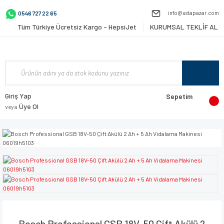
info@ustapazar.com
0546 727 22 65
Tüm Türkiye Ücretsiz Kargo - HepsiJet
KURUMSAL TEKLİF AL
Giriş Yap
Sepetim
Üye Ol
veya
Bosch Professional GSB 18V-50 Çift Akülü 2