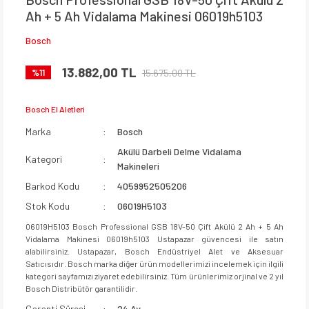
Ah + 5 Ah Vidalama Makinesi 06019h5103
Bosch
13.882,00 TL
15.675,00 TL
%11
Bosch El Aletleri
Marka
Bosch
Akülü Darbeli Delme Vidalama
Kategori
Makineleri
Barkod Kodu
4059952505206
Stok Kodu
06019H5103
06019H5103 Bosch Professional GSB 18V-50 Çift Akülü 2 Ah + 5 Ah
Vidalama Makinesi 06019h5103 Ustapazar güvencesi ile satın
alabilirsiniz. Ustapazar, Bosch Endüstriyel Alet ve Aksesuar
Satıcısıdır. Bosch marka diğer ürün modellerimizi incelemek için ilgili
kategori sayfamızı ziyaret edebilirsiniz. Tüm ürünlerimiz orjinal ve 2 yıl
Bosch Distribütör garantilidir.
Garanti Süresi
24 Ay