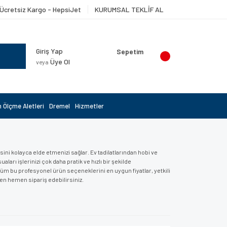
Ücretsiz Kargo - HepsiJet
KURUMSAL TEKLİF AL
Giriş Yap
Sepetim
Üye Ol
veya
 Ölçme Aletleri
Dremel
Hizmetler
ini kolayca elde etmenizi sağlar. Ev tadilatlarından hobi ve
arı işlerinizi çok daha pratik ve hızlı bir şekilde
üm bu profesyonel ürün seçeneklerini en uygun fiyatlar, yetkili
en hemen sipariş edebilirsiniz.