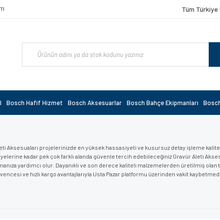
om
Tüm Türkiye 
l
Bosch Hafif Hizmet
Bosch Aksesuarlar
Bosch Bahçe Ekipmanları
Bosch
eti Aksesuaları projelerinizde en yüksek hassasiyeti ve kusursuz detay işleme kalites
yelerine kadar pek çok farklı alanda güvenle tercih edebileceğiniz Gravür Aleti Aksesual
nıza yardımcı olur. Dayanıklı ve son derece kaliteli malzemelerden üretilmiş olan t
vencesi ve hızlı kargo avantajlarıyla Usta Pazar platformu üzerinden vakit kaybetmed