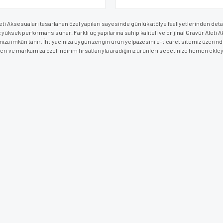
eti Aksesuaları tasarlanan özel yapıları sayesinde günlük atölye faaliyetlerinden det
z yüksek performans sunar. Farklı uç yapılarına sahip kaliteli ve orijinal Gravür Alet
ıza imkân tanır. İhtiyacınıza uygun zengin ürün yelpazesini e-ticaret sitemiz üzerin
ri ve markamıza özel indirim fırsatlarıyla aradığınız ürünleri sepetinize hemen ekleye