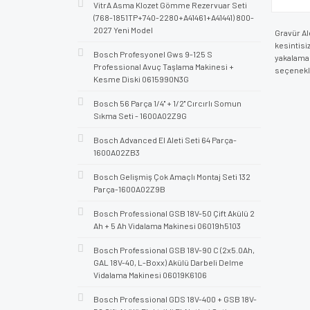
VitrA Asma Klozet Gömme Rezervuar Seti
(768-1851TP+740-2280+A41461+A41441) 800-
2027 Yeni Model
Gravür Al
kesintisi
Bosch Profesyonel Gws 9-125 S
yakalaman
Professional Avuç Taşlama Makinesi +
seçenekle
Kesme Diski 0615990N3G
Bosch 56 Parça 1/4'' + 1/2'' Cırcırlı Somun
Sıkma Seti - 1600A02Z9G
Bosch Advanced El Aleti Seti 64 Parça-
1600A02ZB3
Bosch Gelişmiş Çok Amaçlı Montaj Seti 132
Parça-1600A02Z9B
Bosch Professional GSB 18V-50 Çift Akülü 2
Ah + 5 Ah Vidalama Makinesi 06019h5103
Bosch Professional GSB 18V-90 C (2x5.0Ah,
GAL 18V-40, L-Boxx) Akülü Darbeli Delme
Vidalama Makinesi 06019K6106
Bosch Professional GDS 18V-400 + GSB 18V-