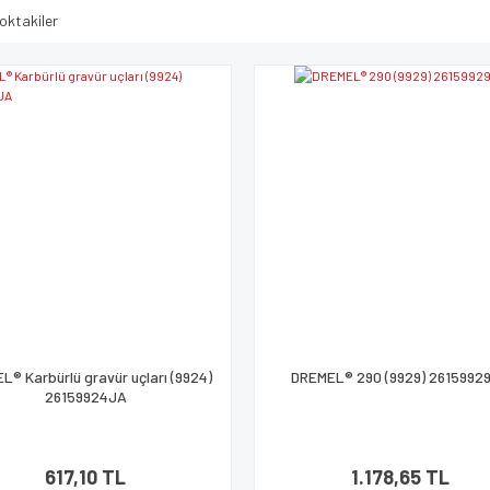
oktakiler
L® Karbürlü gravür uçları (9924)
DREMEL® 290 (9929) 2615992
26159924JA
617,10 TL
1.178,65 TL