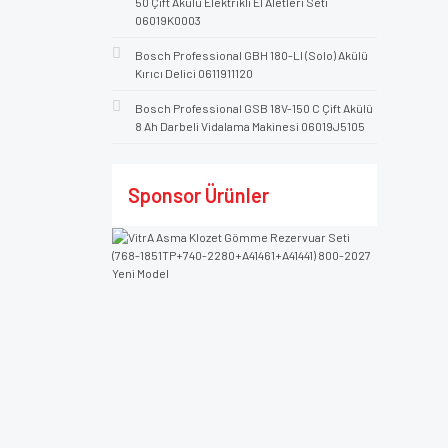
50 Çift Akülü Elektrikli El Aletleri Seti
06019K0003
Bosch Professional GBH 180-LI (Solo) Akülü
Kırıcı Delici 0611911120
Bosch Professional GSB 18V-150 C Çift Akülü
8 Ah Darbeli Vidalama Makinesi 06019J5105
Sponsor Ürünler