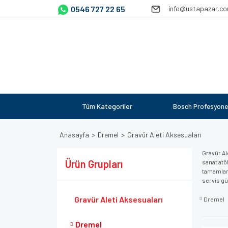
0546 727 22 65
info@ustapazar.c
Tüm Kategoriler
Bosch Profesyone
Anasayfa
Dremel
Gravür Aleti Aksesuaları
Gravür Al
Ürün Grupları
sanat atöl
tamamlama
servis gü
Gravür Aleti Aksesuaları
Dremel
Dremel