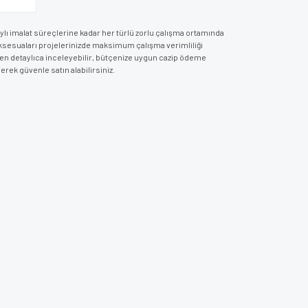
aylı imalat süreçlerine kadar her türlü zorlu çalışma ortamında
i Aksesuaları projelerinizde maksimum çalışma verimliliği
den detaylıca inceleyebilir, bütçenize uygun cazip ödeme
rek güvenle satın alabilirsiniz.