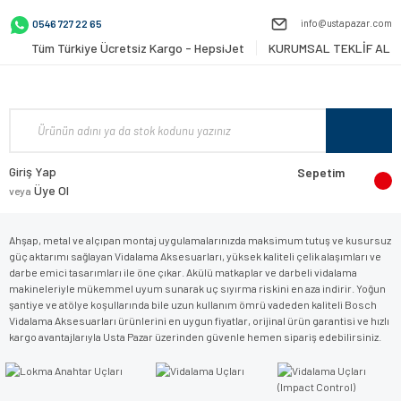
info@ustapazar.com
0546 727 22 65
Tüm Türkiye Ücretsiz Kargo - HepsiJet
KURUMSAL TEKLİF AL
Giriş Yap
Sepetim
Üye Ol
veya
Ahşap, metal ve alçıpan montaj uygulamalarınızda maksimum tutuş ve kusursuz
güç aktarımı sağlayan Vidalama Aksesuarları, yüksek kaliteli çelik alaşımları ve
darbe emici tasarımları ile öne çıkar. Akülü matkaplar ve darbeli vidalama
makineleriyle mükemmel uyum sunarak uç sıyırma riskini en aza indirir. Yoğun
şantiye ve atölye koşullarında bile uzun kullanım ömrü vadeden kaliteli Bosch
Vidalama Aksesuarları ürünlerini en uygun fiyatlar, orijinal ürün garantisi ve hızlı
kargo avantajlarıyla Usta Pazar üzerinden güvenle hemen sipariş edebilirsiniz.