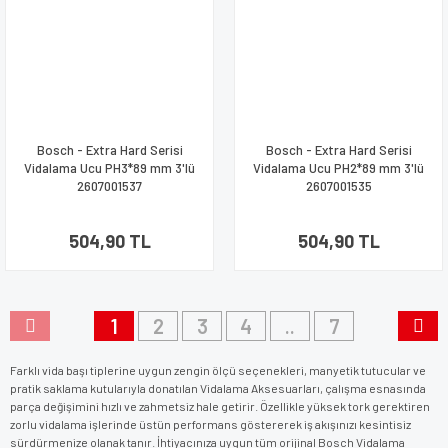
Bosch - Extra Hard Serisi
Bosch - Extra Hard Serisi
Vidalama Ucu PH3*89 mm 3'lü
Vidalama Ucu PH2*89 mm 3'lü
2607001537
2607001535
504,90 TL
504,90 TL
1
2
3
4
..
7
Farklı vida başı tiplerine uygun zengin ölçü seçenekleri, manyetik tutucular ve
pratik saklama kutularıyla donatılan Vidalama Aksesuarları, çalışma esnasında
parça değişimini hızlı ve zahmetsiz hale getirir. Özellikle yüksek tork gerektiren
zorlu vidalama işlerinde üstün performans göstererek iş akışınızı kesintisiz
sürdürmenize olanak tanır. İhtiyacınıza uygun tüm orijinal Bosch Vidalama