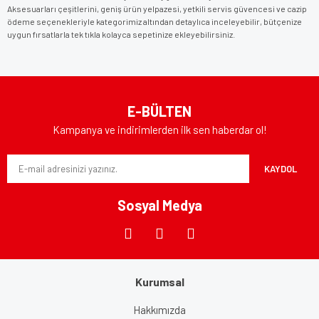
Aksesuarları çeşitlerini, geniş ürün yelpazesi, yetkili servis güvencesi ve cazip
ödeme seçenekleriyle kategorimiz altından detaylıca inceleyebilir, bütçenize
uygun fırsatlarla tek tıkla kolayca sepetinize ekleyebilirsiniz.
E-BÜLTEN
Kampanya ve indirimlerden ilk sen haberdar ol!
KAYDOL
Sosyal Medya
Kurumsal
Hakkımızda