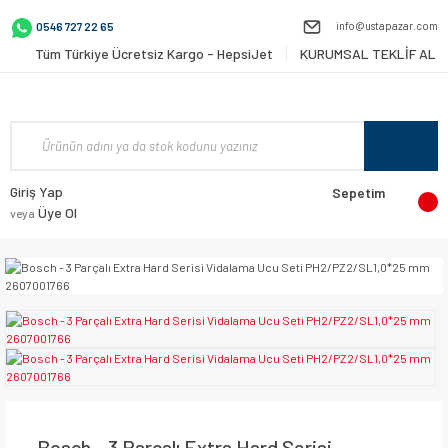
info@ustapazar.com
0546 727 22 65
Tüm Türkiye Ücretsiz Kargo - HepsiJet
KURUMSAL TEKLİF AL
Giriş Yap
Sepetim
Üye Ol
veya
Bosch - 3 Parçalı Extra Hard Serisi