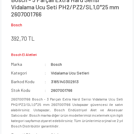
Vidalama Ucu Seti PH2/PZ2/SL1,0*25 mm
2607001766
Bosch
392,70 TL
Bosch El Aletleri
Marka
Bosch
Kategori
Vidalama Ucu Setleri
Barkod Kodu
3165140302913
Stok Kodu
2607001766
2607001766 Bosch - 3 Parçalı Extra Hard Serisi Vidalama Ucu Seti
PH2/PZ2/SL1,0*25 mm 2607001766 Ustapazar güvencesi ile satın
alabilirsiniz. Ustapazar, Bosch Endüstriyel Alet ve Aksesuar
Satıcısıdır. Bosch marka diğer ürün modellerimizi incelemek için ilgili
kategori sayfamızı ziyaret edebilirsiniz. Tüm ürünlerimiz orjinal ve 2 yıl
Bosch Distribütör garantilidir.