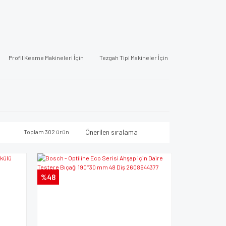
Profil Kesme Makineleri İçin
Tezgah Tipi Makineler İçin
Toplam 302 ürün
%48