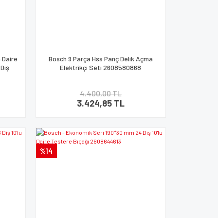
n Daire
Bosch 9 Parça Hss Panç Delik Açma
Diş
Elektrikçi Seti 2608580868
4.400,00 TL
3.424,85 TL
%14