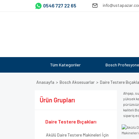
0546 727 22 65
info@ustapazar.c
Tüm Kategoriler
Bosch Profesyone
Anasayfa
Bosch Aksesuarlar
Daire Testere Bıçakla
Ahşap, su
Ürün Grupları
yüksek ka
pürüzsüz 
kaliteli 
sipariş ed
Daire Testere Bıçakları
Akülü Daire Testere Makineleri İçin