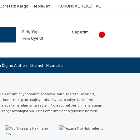
Ücretsiz Kargo - HepsiJet
KURUMSAL TEKLİF AL
Giriş Yap
Sepetim
Üye Ol
veya
 Ölçme Aletleri
Dremel
Hizmetler
ksız kesimler yapmanızı sağlayan Daire Testere Bıçakları,
iyle kusursuz uyum sağlayarak atölye ve şantiye işlerinizde
hmetsizce tamamlamanızı sağlar. Profesyonel performans sunan
hızlı kargo avantajlarıyla Usta Pazar üzerinden güvenle hemen