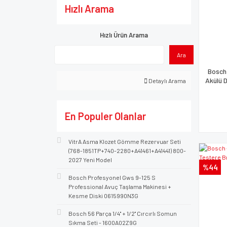
Hızlı Arama
Hızlı Ürün Arama
Ara
Bosch 
Akülü 
Detaylı Arama
En Populer Olanlar
VitrA Asma Klozet Gömme Rezervuar Seti
(768-1851TP+740-2280+A41461+A41441) 800-
2027 Yeni Model
%44
Bosch Profesyonel Gws 9-125 S
Professional Avuç Taşlama Makinesi +
Kesme Diski 0615990N3G
Bosch 56 Parça 1/4'' + 1/2'' Cırcırlı Somun
Sıkma Seti - 1600A02Z9G