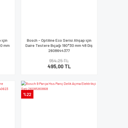
 için
Bosch - Optiline Eco Serisi Ahşap için
*20 mm
Daire Testere Bıçağı 190*30 mm 48 Diş
2608644377
954,25 TL
495,00 TL
%22