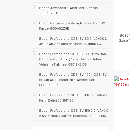
Bosch Advanced El Aleti Seti 64 Parça-
1600A02ZB3
Bosch Gelişmiş Çok Amaçlı Montaj Seti 132
Parça-1600A02Z9B
Bosch
Bosch Professional GSB 18V-50 Çift Akülü 2
Daire 
Ah + 5 Ah Vidalama Makinesi 06019h5103
Bosch Professional GSB 18V-90 C (2x5.0Ah,
GAL 18V-40, L-Boxx) Akülü Darbeli Delme
Vidalama Makinesi 06019K6106
Bosch Professional GDS 18V-400 + GSB 18V-
50 Çift Akülü Elektrikli El Aletleri Seti
06019K0003
Bosch Professional GBH 180-LI (Solo) Akülü
Kırıcı Delici 0611911120
Bosch Professional GSB 18V-150 C Çift Akülü
8 Ah Darbeli Vidalama Makinesi 06019J5105