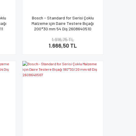
oklu
Bosch - Standard for Serisi Çoklu
çağı
Malzeme için Daire Testere Bıçağı
11
200*30 mm 54 Diş 2608640510
1.916,75 TL
1.666,50 TL