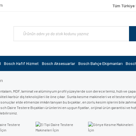
om
Tüm Türkiye 
l
Bosch Hafif Hizmet
Bosch Aksesuarlar
Bosch Bahçe Ekipmanları
Bosch
rı
ntalam, MDF, laminat ve alüminyum profil yüzeylerde son derece temiz, hızlı ve çapa
liteli karbür diş teknolojileri ile öne çıkar. Sunta kesme makineleri ve el testereler
sonuçlar elde etmenize imkân tanıyan bu bıçaklar, en zorlu kesim işlerini bile za
Bosch Daire Testere Bıçakları ürünlerini en uygun fiyatlar, orijinal ürün garantisi ve 
ebilirsiniz.