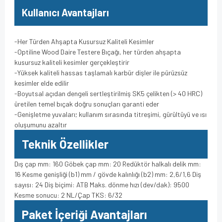
Kullanıcı Avantajları
-Her Türden Ahşapta Kusursuz Kaliteli Kesimler
-Optiline Wood Daire Testere Bıçağı, her türden ahşapta
kusursuz kaliteli kesimler gerçekleştirir
-Yüksek kaliteli hassas taşlamalı karbür dişler ile pürüzsüz
kesimler elde edilir
-Boyutsal açıdan dengeli sertleştirilmiş SK5 çelikten (> 40 HRC)
üretilen temel bıçak doğru sonuçları garanti eder
-Genişletme yuvaları; kullanım sırasında titreşimi, gürültüyü ve ısı
oluşumunu azaltır
Teknik Özellikler
Dış çap mm: 160 Göbek çap mm: 20 Redüktör halkalı delik mm:
16 Kesme genişliği (b1) mm / gövde kalınlığı (b2) mm: 2,6/1,6 Diş
sayısı: 24 Diş biçimi: ATB Maks. dönme hızı (dev/dak): 9500
Kesme sonucu: 2 NL/Çap TKS: 6/32
Paket İçeriği Avantajları