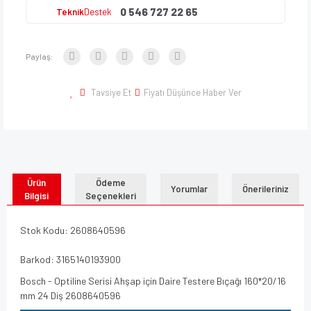
0 546 727 22 65
Teknik
Destek
Paylaş:
Tavsiye Et
Fiyatı Düşünce Haber Ver
Ürün
Ödeme
Yorumlar
Önerileriniz
Bilgisi
Seçenekleri
Stok Kodu: 2608640596
Barkod: 3165140193900
Bosch - Optiline Serisi Ahşap için Daire Testere Bıçağı 160*20/16
mm 24 Diş 2608640596