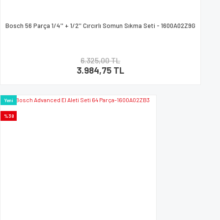
Bosch 56 Parça 1/4'' + 1/2'' Cırcırlı Somun Sıkma Seti - 1600A02Z9G
6.325,00 TL
3.984,75 TL
Yeni
%38