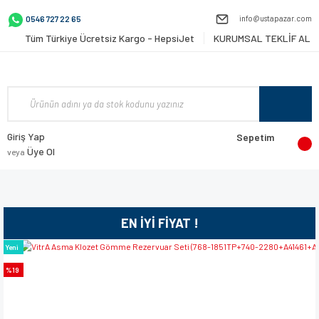
info@ustapazar.com
0546 727 22 65
Tüm Türkiye Ücretsiz Kargo - HepsiJet
KURUMSAL TEKLİF AL
Giriş Yap
Sepetim
Üye Ol
veya
EN İYİ FİYAT !
Yeni
%19