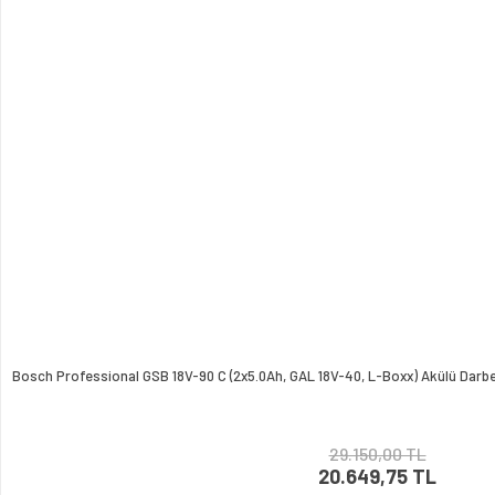
Bosch Professional GSB 18V-90 C (2x5.0Ah, GAL 18V-40, L-Boxx) Akülü Darb
29.150,00 TL
20.649,75 TL