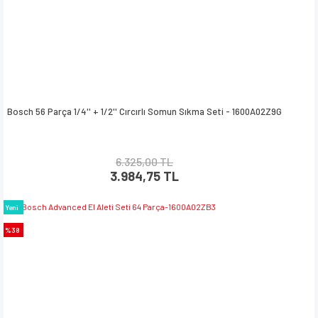
Bosch 56 Parça 1/4'' + 1/2'' Cırcırlı Somun Sıkma Seti - 1600A02Z9G
6.325,00 TL
3.984,75 TL
Yeni
%38