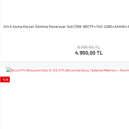
VitrA Asma Klozet Gömme Rezervuar Seti (768-1851TP+740-2280+A41461+A4
6.105,00 TL
4.950,00 TL
%18