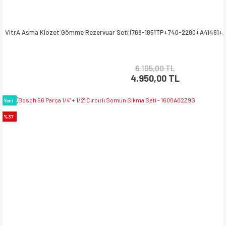
VitrA Asma Klozet Gömme Rezervuar Seti (768-1851TP+740-2280+A41461+A4
6.105,00 TL
4.950,00 TL
Yeni
%37