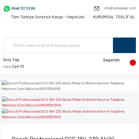
info@ustapazar.com
0546 727 22 65
Tüm Türkiye Ücretsiz Kargo - HepsiJet
KURUMSAL TEKLİF AL
Giriş Yap
Sepetim
Üye Ol
veya
Bosch Professional GCS 18V-230 Akülü