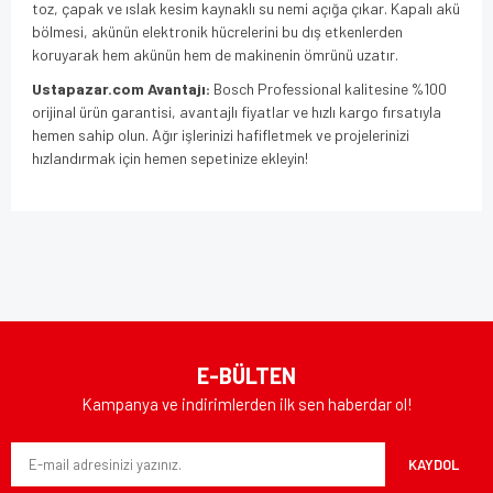
toz, çapak ve ıslak kesim kaynaklı su nemi açığa çıkar. Kapalı akü
bölmesi, akünün elektronik hücrelerini bu dış etkenlerden
koruyarak hem akünün hem de makinenin ömrünü uzatır.
Ustapazar.com Avantajı:
Bosch Professional kalitesine %100
orijinal ürün garantisi, avantajlı fiyatlar ve hızlı kargo fırsatıyla
hemen sahip olun. Ağır işlerinizi hafifletmek ve projelerinizi
hızlandırmak için hemen sepetinize ekleyin!
Bu ürünün fiyat bilgisi, resim, ürün açıklamalarında ve diğer
konularda yetersiz gördüğünüz noktaları öneri formunu
Bu ürüne ilk yorumu siz yapın!
kullanarak tarafımıza iletebilirsiniz.
Görüş ve önerileriniz için teşekkür ederiz.
Yorum Yaz
Ürün resmi kalitesiz, bozuk veya görüntülenemiyor.
E-BÜLTEN
Ürün açıklamasında eksik bilgiler bulunuyor.
Kampanya ve indirimlerden ilk sen haberdar ol!
Ürün bilgilerinde hatalar bulunuyor.
KAYDOL
Ürün fiyatı diğer sitelerden daha pahalı.