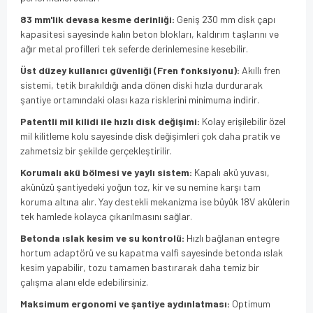
83 mm'lik devasa kesme derinliği:
Geniş 230 mm disk çapı
kapasitesi sayesinde kalın beton blokları, kaldırım taşlarını ve
ağır metal profilleri tek seferde derinlemesine kesebilir.
Üst düzey kullanıcı güvenliği (Fren fonksiyonu):
Akıllı fren
sistemi, tetik bırakıldığı anda dönen diski hızla durdurarak
şantiye ortamındaki olası kaza risklerini minimuma indirir.
Patentli mil kilidi ile hızlı disk değişimi:
Kolay erişilebilir özel
mil kilitleme kolu sayesinde disk değişimleri çok daha pratik ve
zahmetsiz bir şekilde gerçekleştirilir.
Korumalı akü bölmesi ve yaylı sistem:
Kapalı akü yuvası,
akünüzü şantiyedeki yoğun toz, kir ve su nemine karşı tam
koruma altına alır. Yay destekli mekanizma ise büyük 18V akülerin
tek hamlede kolayca çıkarılmasını sağlar.
Betonda ıslak kesim ve su kontrolü:
Hızlı bağlanan entegre
hortum adaptörü ve su kapatma valfi sayesinde betonda ıslak
kesim yapabilir, tozu tamamen bastırarak daha temiz bir
çalışma alanı elde edebilirsiniz.
Maksimum ergonomi ve şantiye aydınlatması:
Optimum