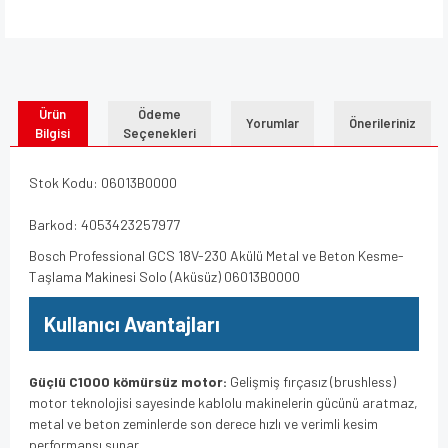
Ürün
Ödeme
Yorumlar
Önerileriniz
Bilgisi
Seçenekleri
Stok Kodu: 06013B0000
Barkod: 4053423257977
Bosch Professional GCS 18V-230 Akülü Metal ve Beton Kesme-
Taşlama Makinesi Solo (Aküsüz) 06013B0000
Kullanıcı Avantajları
Güçlü C1000 kömürsüz motor:
Gelişmiş fırçasız (brushless)
motor teknolojisi sayesinde kablolu makinelerin gücünü aratmaz,
metal ve beton zeminlerde son derece hızlı ve verimli kesim
performansı sunar.