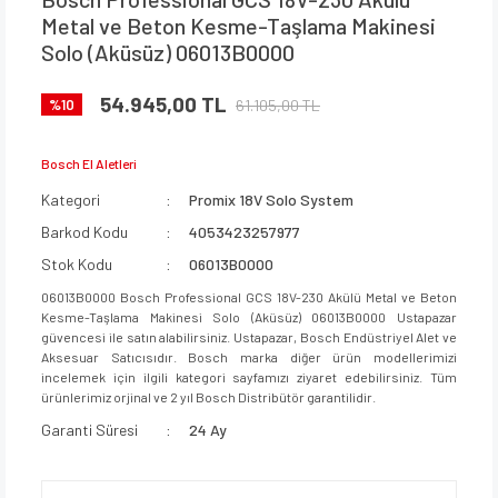
Metal ve Beton Kesme-Taşlama Makinesi
Solo (Aküsüz) 06013B0000
54.945,00 TL
61.105,00 TL
%10
Bosch El Aletleri
Kategori
Promix 18V Solo System
Barkod Kodu
4053423257977
Stok Kodu
06013B0000
06013B0000 Bosch Professional GCS 18V-230 Akülü Metal ve Beton
Kesme-Taşlama Makinesi Solo (Aküsüz) 06013B0000 Ustapazar
güvencesi ile satın alabilirsiniz. Ustapazar, Bosch Endüstriyel Alet ve
Aksesuar Satıcısıdır. Bosch marka diğer ürün modellerimizi
incelemek için ilgili kategori sayfamızı ziyaret edebilirsiniz. Tüm
ürünlerimiz orjinal ve 2 yıl Bosch Distribütör garantilidir.
Garanti Süresi
24 Ay