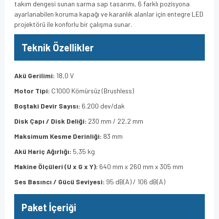
takım dengesi sunan sarma sap tasarımı, 6 farklı pozisyona
ayarlanabilen koruma kapağı ve karanlık alanlar için entegre LED
projektörü ile konforlu bir çalışma sunar.
Teknik Özellikler
Akü Gerilimi:
18,0 V
Motor Tipi:
C1000 Kömürsüz (Brushless)
Boştaki Devir Sayısı:
6.200 dev/dak
Disk Çapı / Disk Deliği:
230 mm / 22,2 mm
Maksimum Kesme Derinliği:
83 mm
Akü Hariç Ağırlığı:
5,35 kg
Makine Ölçüleri (U x G x Y):
640 mm x 260 mm x 305 mm
Ses Basıncı / Gücü Seviyesi:
95 dB(A) / 106 dB(A)
Paket İçeriği