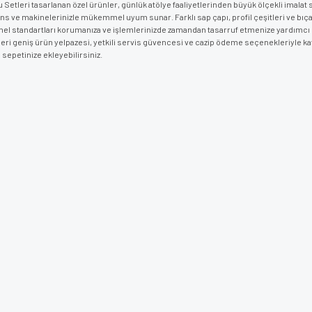
 Setleri tasarlanan özel ürünler, günlük atölye faaliyetlerinden büyük ölçekli imal
s ve makinelerinizle mükemmel uyum sunar. Farklı sap çapı, profil çeşitleri ve bıç
el standartları korumanıza ve işlemlerinizde zamandan tasarruf etmenize yardımcı olu
fleri geniş ürün yelpazesi, yetkili servis güvencesi ve cazip ödeme seçenekleriyle ka
a sepetinize ekleyebilirsiniz.