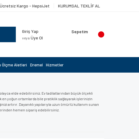
Ücretsiz Kargo - HepsiJet
KURUMSAL TEKLİF AL
Giriş Yap
Sepetim
Üye Ol
veya
 Ölçme Aletleri
Dremel
Hizmetler
ayca elde edebilirsiniz. Ev tadilatlarından büyük ölçekli
en yoğun ortamlarda bile pratiklik sağlayarak işlerinizin
zi artırır. Dayanıklı yapılarıyla uzun ömürlü kullanım sunan
üzerinden hemen sipariş edebilirsiniz.