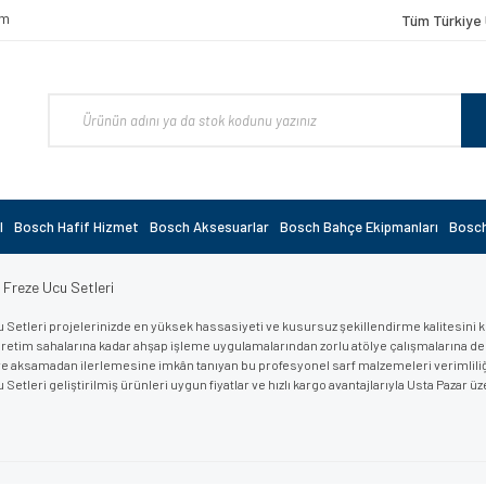
om
Tüm Türkiye 
l
Bosch Hafif Hizmet
Bosch Aksesuarlar
Bosch Bahçe Ekipmanları
Bosch
Freze Ucu Setleri
 Setleri projelerinizde en yüksek hassasiyeti ve kusursuz şekillendirme kalitesini kol
retim sahalarına kadar ahşap işleme uygulamalarından zorlu atölye çalışmalarına dek 
e aksamadan ilerlemesine imkân tanıyan bu profesyonel sarf malzemeleri verimliliğini
 Setleri geliştirilmiş ürünleri uygun fiyatlar ve hızlı kargo avantajlarıyla Usta Pazar 