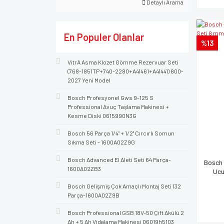
Detaylı Arama
En Populer Olanlar
%13
VitrA Asma Klozet Gömme Rezervuar Seti
(768-1851TP+740-2280+A41461+A41441) 800-
2027 Yeni Model
Bosch Profesyonel Gws 9-125 S
Professional Avuç Taşlama Makinesi +
Kesme Diski 0615990N3G
Bosch 56 Parça 1/4'' + 1/2'' Cırcırlı Somun
Sıkma Seti - 1600A02Z9G
Bosch Advanced El Aleti Seti 64 Parça-
Bosch 
1600A02ZB3
Ucu
Bosch Gelişmiş Çok Amaçlı Montaj Seti 132
Parça-1600A02Z9B
Bosch Professional GSB 18V-50 Çift Akülü 2
Ah + 5 Ah Vidalama Makinesi 06019h5103