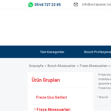
0546 727 22 65
info@ustapazar.c
Tüm Kategoriler
Bosch Profesyone
Anasayfa
Bosch Aksesuarlar
Freze Aksesuarları
Freze Ucu
Ürün Grupları
mobilya ü
güvenle v
Freze Ucu
Freze Ucu Setleri
Bosch
Freze Aksesuarları