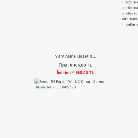
Freze Ucu
performan
profesyon
alternati
fırsatlarl
VitrA Asma Klozet G ...
Fiyat :
6.105,00 TL
İndirimli 4.950,00 TL