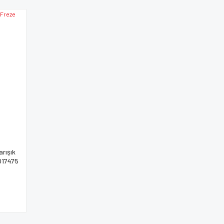
arışık
017475