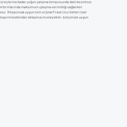
at süreçlerine kadar yoğun çalışma temposunda dahi kesintisiz
ak formlarında maksimum çalışma verimliliği sağlarken
r. İhtiyacınıza uygun tüm orijinal Freze Ucu Setleri özel
tegorimiz altından detaylıca inceleyebilir, bütçenize uygun