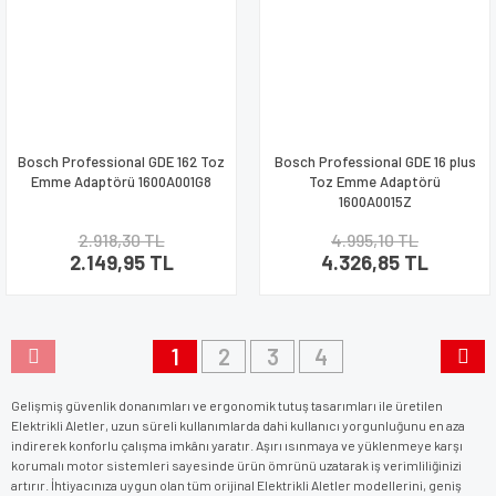
Bosch Professional GDE 162 Toz
Bosch Professional GDE 16 plus
Emme Adaptörü 1600A001G8
Toz Emme Adaptörü
1600A0015Z
2.918,30 TL
4.995,10 TL
2.149,95 TL
4.326,85 TL
1
2
3
4
Gelişmiş güvenlik donanımları ve ergonomik tutuş tasarımları ile üretilen
Elektrikli Aletler, uzun süreli kullanımlarda dahi kullanıcı yorgunluğunu en aza
indirerek konforlu çalışma imkânı yaratır. Aşırı ısınmaya ve yüklenmeye karşı
korumalı motor sistemleri sayesinde ürün ömrünü uzatarak iş verimliliğinizi
artırır. İhtiyacınıza uygun olan tüm orijinal Elektrikli Aletler modellerini, geniş