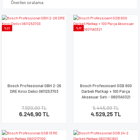
%21
%17
Bosch Professional GBH 2-26
Bosch Professioanl GSB 600
DRE Kırıcı Delici 0611253703
Darbeli Matkap + 100 Parça
Aksesuar Seti - 06011A0321
7.920,00 TL
5.445,00 TL
6.246,90 TL
4.529,25 TL