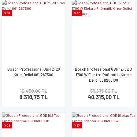
%20
%32
Bosch Professional GBH 2-28
Bosch Professional GBH 12-52 D
Kırıcı Delici 0611267500
1700 W Elektro Pnömatik Kırıcı-
Delici 0611266100
10.450,00 TL
59.675,00 TL
8.318,75 TL
40.315,00 TL
%26
%13