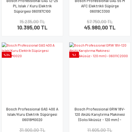
Bosch Professional GAS 12-25
Bosch Professional GAS 55 M
PL Islak / Kuru Elektrik
AFC Elektrikli Süpürge
Süpürgesi 060197C100
06019C3300
15.235,00 TL
57.750,00 TL
10.395,00 TL
45.980,00 TL
%34
%1
Bosch Professional GAS 400 A
Bosch Professional GRW 18V-
Islak/Kuru Elektrik Süpürgesi
120 Akülü Karıştırma Makinesi
06019M0020
(Solo/Aküsüz - 120 mm) -
06011C2000
31.900,00 TL
11.605,00 TL