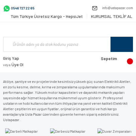
info@ustapazar.com
0546 727 22 65
Tüm Türkiye Ücretsiz Kargo - HepsiJet
KURUMSAL TEKLİF AL
Giriş Yap
Sepetim
Üye Ol
veya
Atölye, şantiye ve ev projelerinde kesintisiz yüksek güç sunan Elektrikli Aletler,
en zorlu kesme, delme, kırma ve zımparalama uygulamalarında maksimum
performans sağlar. Yüksek motor kapasiteleri ve dayanıklı mekanik yapıları
sayesinde ağır hizmet koşullarına mükemmel uyum gösterir. Profesyonel
ustaların ve hobi kullanıcılarının tüm ihtiyaçlarına yanıt veren kaliteli Elektrikli
Aletler çeşitlerini en uygun fiyatlar, orijinal ürün garantisi ve hızlı kargo
avantajlarıyla Usta Pazar üzerinden güvenle hemen sipariş edebilirsiniz.
Ustapazar.