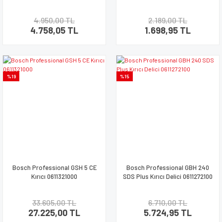
4.950,00 TL
2.189,00 TL
4.758,05 TL
1.698,95 TL
%19
%15
Bosch Professional GSH 5 CE
Bosch Professional GBH 240
Kırıcı 0611321000
SDS Plus Kırıcı Delici 0611272100
33.605,00 TL
6.710,00 TL
27.225,00 TL
5.724,95 TL