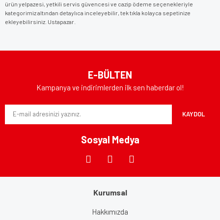
ürün yelpazesi, yetkili servis güvencesi ve cazip ödeme seçenekleriyle
kategorimiz altından detaylıca inceleyebilir, tek tıkla kolayca sepetinize
ekleyebilirsiniz. Ustapazar.
E-BÜLTEN
Kampanya ve indirimlerden ilk sen haberdar ol!
KAYDOL
Sosyal Medya
Kurumsal
Hakkımızda