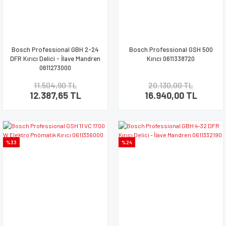
Bosch Professional GBH 2-24
Bosch Professional GSH 500
DFR Kırıcı Delici - İlave Mandren
Kırıcı 0611338720
0611273000
11.504,90 TL
20.130,00 TL
12.387,65 TL
16.940,00 TL
%33
%24