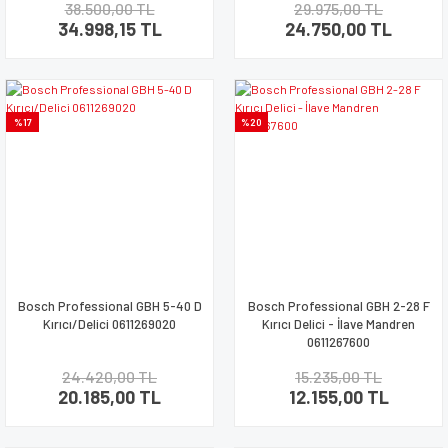
38.500,00 TL
29.975,00 TL
34.998,15 TL
24.750,00 TL
%17
%20
Bosch Professional GBH 5-40 D
Bosch Professional GBH 2-28 F
Kırıcı/Delici 0611269020
Kırıcı Delici - İlave Mandren
0611267600
24.420,00 TL
15.235,00 TL
20.185,00 TL
12.155,00 TL