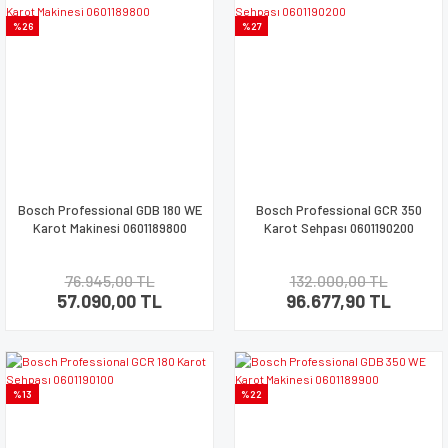
%26
%27
Bosch Professional GDB 180 WE
Bosch Professional GCR 350
Karot Makinesi 0601189800
Karot Sehpası 0601190200
76.945,00 TL
132.000,00 TL
57.090,00 TL
96.677,90 TL
%13
%22