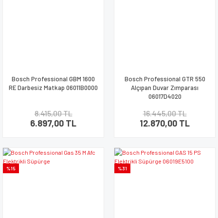
Bosch Professional GBM 1600
Bosch Professional GTR 550
RE Darbesiz Matkap 06011B0000
Alçıpan Duvar Zımparası
06017D4020
8.415,00 TL
16.445,00 TL
6.897,00 TL
12.870,00 TL
%15
%31