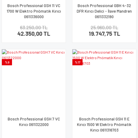
Bosch Professional GSH 11 VC
Bosch Professional GBH 4-32
1700 W Elektro Pnömatik Kırıcı
DFR Kırıcı Delici - İlave Mandren
0611336000
0611332190
63.250,00 TL
25.960,00 TL
42.350,00 TL
19.747,75 TL
%9
%17
Bosch Professional GSH 7 VC
Bosch Professional GSH 11 E
Kırıcı 0611322000
Kırıcı 1500 W Elektro Pnömatik
Kırıcı 0611316703