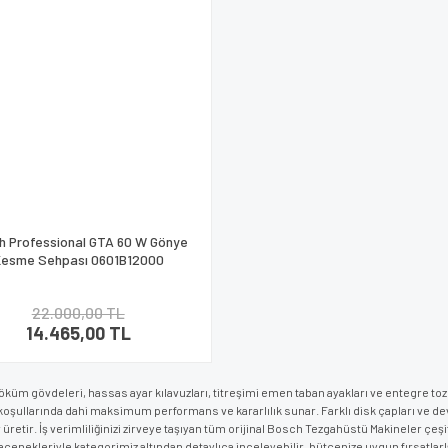
h Professional GTA 60 W Gönye
esme Sehpası 0601B12000
22.000,00 TL
14.465,00 TL
küm gövdeleri, hassas ayar kılavuzları, titreşimi emen taban ayakları ve entegre to
koşullarında dahi maksimum performans ve kararlılık sunar. Farklı disk çapları ve dev
üretir. İş verimliliğinizi zirveye taşıyan tüm orijinal Bosch Tezgahüstü Makineler çeşi
enekleriyle kategorimiz altından detaylıca inceleyebilir, bütçenize uygun fırsatlarla 