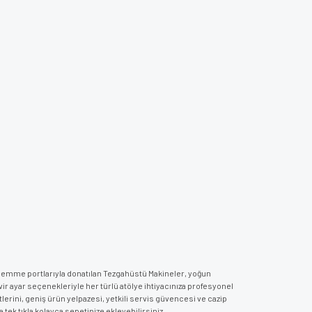
z emme portlarıyla donatılan Tezgahüstü Makineler, yoğun
ir ayar seçenekleriyle her türlü atölye ihtiyacınıza profesyonel
tlerini, geniş ürün yelpazesi, yetkili servis güvencesi ve cazip
tek tıkla kolayca sepetinize ekleyebilirsiniz.