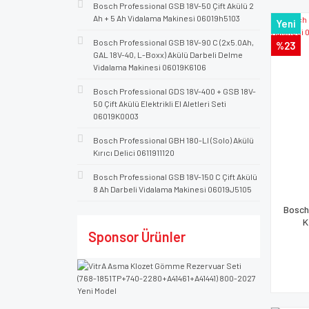
Bosch Professional GSB 18V-50 Çift Akülü 2
Ah + 5 Ah Vidalama Makinesi 06019h5103
Yeni
Bosch Professional GSB 18V-90 C (2x5.0Ah,
%23
GAL 18V-40, L-Boxx) Akülü Darbeli Delme
Vidalama Makinesi 06019K6106
Bosch Professional GDS 18V-400 + GSB 18V-
50 Çift Akülü Elektrikli El Aletleri Seti
06019K0003
Bosch Professional GBH 180-LI (Solo) Akülü
Kırıcı Delici 0611911120
Bosch Professional GSB 18V-150 C Çift Akülü
8 Ah Darbeli Vidalama Makinesi 06019J5105
Bosch
K
Sponsor Ürünler