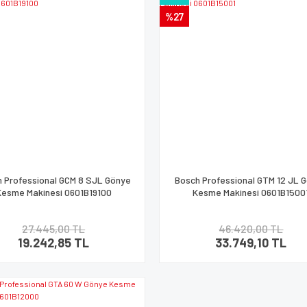
%27
 Professional GCM 8 SJL Gönye
Bosch Professional GTM 12 JL 
Kesme Makinesi 0601B19100
Kesme Makinesi 0601B1500
27.445,00 TL
46.420,00 TL
19.242,85 TL
33.749,10 TL