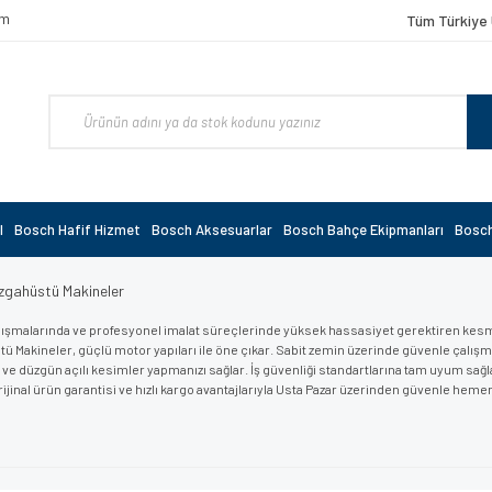
om
Tüm Türkiye 
l
Bosch Hafif Hizmet
Bosch Aksesuarlar
Bosch Bahçe Ekipmanları
Bosch
zgahüstü Makineler
lışmalarında ve profesyonel imalat süreçlerinde yüksek hassasiyet gerektiren kesme
ü Makineler, güçlü motor yapıları ile öne çıkar. Sabit zemin üzerinde güvenle çalışm
ve düzgün açılı kesimler yapmanızı sağlar. İş güvenliği standartlarına tam uyum sağ
orijinal ürün garantisi ve hızlı kargo avantajlarıyla Usta Pazar üzerinden güvenle hemen