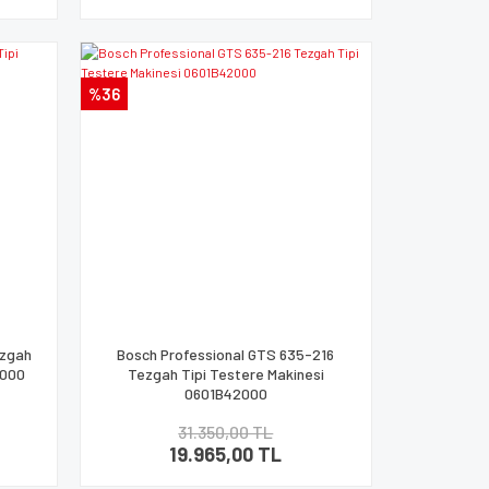
%36
ezgah
Bosch Professional GTS 635-216
5000
Tezgah Tipi Testere Makinesi
0601B42000
31.350,00 TL
19.965,00 TL