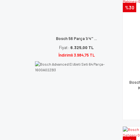
%30
Bosch 56 Parça 1/4'' ...
Fiyat :
6.325,00 TL
İndirimli 3.984,75 TL
Bosch