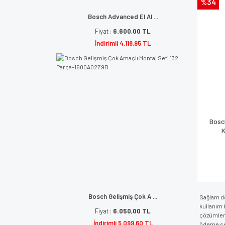
%34
Bosch Advanced El Al ...
Fiyat :
6.600,00 TL
İndirimli 4.118,95 TL
Bosc
K
Bosch Gelişmiş Çok A ...
Sağlam dö
kullanım 
Fiyat :
6.050,00 TL
çözümler 
İndirimli 5.099,60 TL
ödeme seç