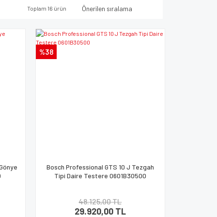
Toplam 16 ürün
%38
 Gönye
Bosch Professional GTS 10 J Tezgah
0
Tipi Daire Testere 0601B30500
48.125,00 TL
29.920,00 TL