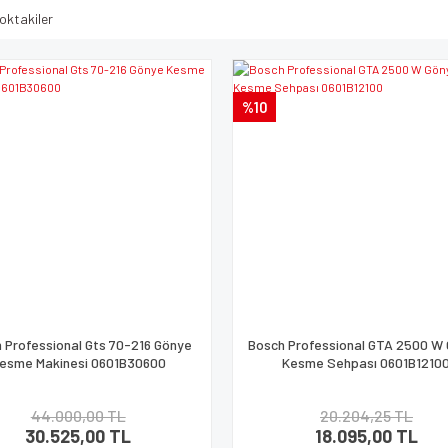
oktakiler
%10
 Professional Gts 70-216 Gönye
Bosch Professional GTA 2500 W
esme Makinesi 0601B30600
Kesme Sehpası 0601B1210
44.000,00 TL
20.204,25 TL
30.525,00 TL
18.095,00 TL