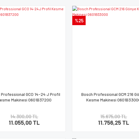
%25
 Professional GCO 14-24 J Profil
Bosch Professional GCM 216 G
esme Makinesi 0601B37200
Kesme Makinesi 0601B3300
14.300,00 TL
15.675,00 TL
11.055,00 TL
11.756,25 TL