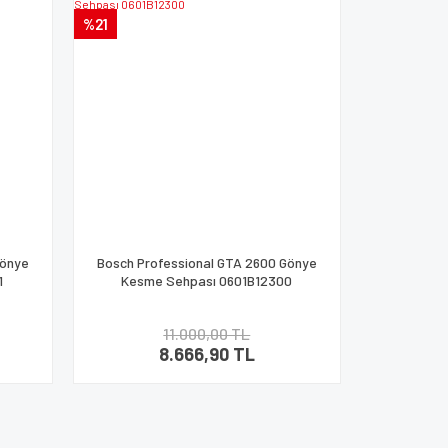
%21
Gönye
Bosch Professional GTA 2600 Gönye
1
Kesme Sehpası 0601B12300
11.000,00 TL
8.666,90 TL