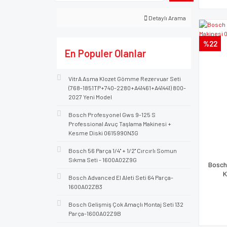
Detaylı Arama
%22
En Populer Olanlar
VitrA Asma Klozet Gömme Rezervuar Seti
(768-1851TP+740-2280+A41461+A41441) 800-
2027 Yeni Model
Bosch Profesyonel Gws 9-125 S
Professional Avuç Taşlama Makinesi +
Kesme Diski 0615990N3G
Bosch 56 Parça 1/4'' + 1/2'' Cırcırlı Somun
Sıkma Seti - 1600A02Z9G
Bosch
K
Bosch Advanced El Aleti Seti 64 Parça-
1600A02ZB3
Bosch Gelişmiş Çok Amaçlı Montaj Seti 132
Parça-1600A02Z9B