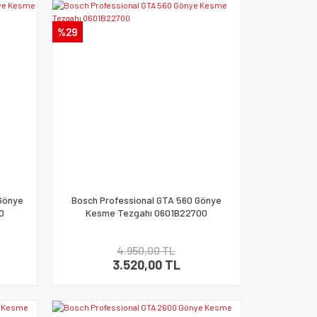
%29
 Gönye
Bosch Professional GTA 560 Gönye
0
Kesme Tezgahı 0601B22700
4.950,00 TL
3.520,00 TL