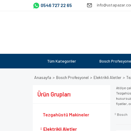
0546 727 22 65
info@ustapazar.c
Tüm Kategoriler
Bosch Profesyone
Anasayfa
Bosch Profesyonel
Elektrikli Aletler
Te
Atölye ça
Ürün Grupları
Tezgahüst
kusursuz 
fiyatlar, 
Tezgahüstü Makineler
Bosch
Elektrikli Aletler