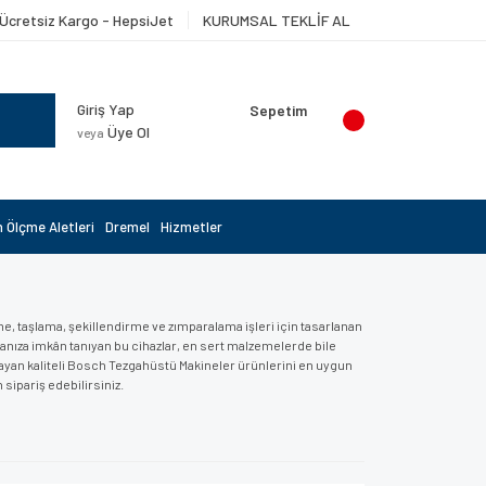
Ücretsiz Kargo - HepsiJet
KURUMSAL TEKLİF AL
Giriş Yap
Sepetim
Üye Ol
veya
 Ölçme Aletleri
Dremel
Hizmetler
, taşlama, şekillendirme ve zımparalama işleri için tasarlanan
anıza imkân tanıyan bu cihazlar, en sert malzemelerde bile
layan kaliteli Bosch Tezgahüstü Makineler ürünlerini en uygun
 sipariş edebilirsiniz.