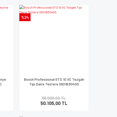
%24
önye
Bosch Professional GTS 10 XC Tezgah
0
Tipi Daire Testere 0601B30400
66.000,00 TL
50.105,00 TL