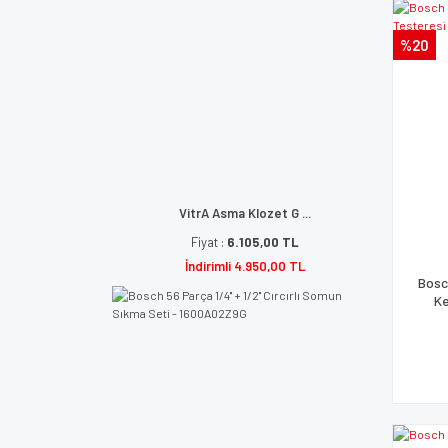
%20
VitrA Asma Klozet G ...
Fiyat :
6.105,00 TL
İndirimli 4.950,00 TL
Bosc
K