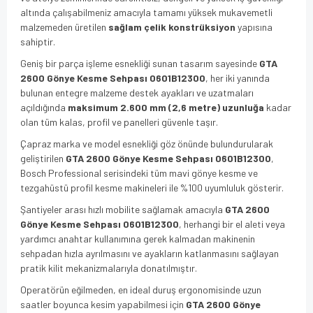
altında çalışabilmeniz amacıyla tamamı yüksek mukavemetli
malzemeden üretilen
sağlam çelik konstrüksiyon
yapısına
sahiptir.
Geniş bir parça işleme esnekliği sunan tasarım sayesinde
GTA
2600 Gönye Kesme Sehpası 0601B12300
, her iki yanında
bulunan entegre malzeme destek ayakları ve uzatmaları
açıldığında
maksimum 2.600 mm (2,6 metre) uzunluğa
kadar
olan tüm kalas, profil ve panelleri güvenle taşır.
Çapraz marka ve model esnekliği göz önünde bulundurularak
geliştirilen
GTA 2600 Gönye Kesme Sehpası 0601B12300
,
Bosch Professional serisindeki tüm mavi gönye kesme ve
tezgahüstü profil kesme makineleri ile %100 uyumluluk gösterir.
Şantiyeler arası hızlı mobilite sağlamak amacıyla
GTA 2600
Gönye Kesme Sehpası 0601B12300
, herhangi bir el aleti veya
yardımcı anahtar kullanımına gerek kalmadan makinenin
sehpadan hızla ayrılmasını ve ayakların katlanmasını sağlayan
pratik kilit mekanizmalarıyla donatılmıştır.
Operatörün eğilmeden, en ideal duruş ergonomisinde uzun
saatler boyunca kesim yapabilmesi için
GTA 2600 Gönye