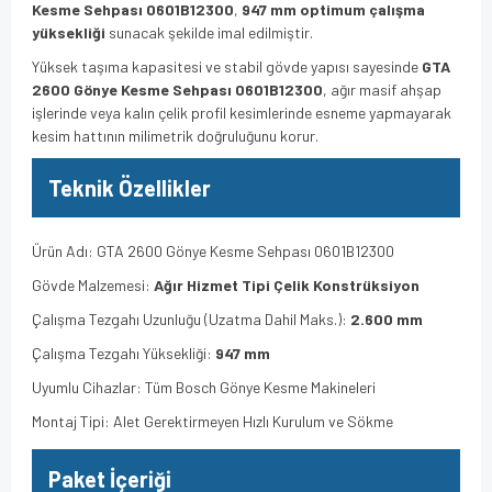
Kesme Sehpası 0601B12300
,
947 mm optimum çalışma
yüksekliği
sunacak şekilde imal edilmiştir.
Yüksek taşıma kapasitesi ve stabil gövde yapısı sayesinde
GTA
2600 Gönye Kesme Sehpası 0601B12300
, ağır masif ahşap
işlerinde veya kalın çelik profil kesimlerinde esneme yapmayarak
kesim hattının milimetrik doğruluğunu korur.
Teknik Özellikler
Ürün Adı: GTA 2600 Gönye Kesme Sehpası 0601B12300
Gövde Malzemesi:
Ağır Hizmet Tipi Çelik Konstrüksiyon
Çalışma Tezgahı Uzunluğu (Uzatma Dahil Maks.):
2.600 mm
Çalışma Tezgahı Yüksekliği:
947 mm
Uyumlu Cihazlar: Tüm Bosch Gönye Kesme Makineleri
Montaj Tipi: Alet Gerektirmeyen Hızlı Kurulum ve Sökme
Paket İçeriği