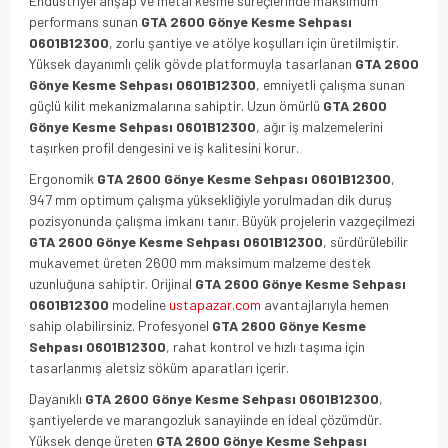
Endüstriyel ahşap ve metal kesme süreçlerinde maksimum
performans sunan
GTA 2600 Gönye Kesme Sehpası
0601B12300
, zorlu şantiye ve atölye koşulları için üretilmiştir.
Yüksek dayanımlı çelik gövde platformuyla tasarlanan
GTA 2600
Gönye Kesme Sehpası 0601B12300
, emniyetli çalışma sunan
güçlü kilit mekanizmalarına sahiptir. Uzun ömürlü
GTA 2600
Gönye Kesme Sehpası 0601B12300
, ağır iş malzemelerini
taşırken profil dengesini ve iş kalitesini korur.
Ergonomik
GTA 2600 Gönye Kesme Sehpası 0601B12300
,
947 mm optimum çalışma yüksekliğiyle yorulmadan dik duruş
pozisyonunda çalışma imkanı tanır. Büyük projelerin vazgeçilmezi
GTA 2600 Gönye Kesme Sehpası 0601B12300
, sürdürülebilir
mukavemet üreten 2600 mm maksimum malzeme destek
uzunluğuna sahiptir. Orijinal
GTA 2600 Gönye Kesme Sehpası
0601B12300
modeline
ustapazar.com
avantajlarıyla hemen
sahip olabilirsiniz. Profesyonel
GTA 2600 Gönye Kesme
Sehpası 0601B12300
, rahat kontrol ve hızlı taşıma için
tasarlanmış aletsiz söküm aparatları içerir.
Dayanıklı
GTA 2600 Gönye Kesme Sehpası 0601B12300
,
şantiyelerde ve marangozluk sanayiinde en ideal çözümdür.
Yüksek denge üreten
GTA 2600 Gönye Kesme Sehpası