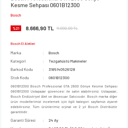
Kesme Sehpası 0601B12300
Bosch
8.666,90 TL
11.000,00 TL
%21
Bosch El Aletleri
Marka
Bosch
Kategori
Tezgahüstü Makineler
Barkod Kodu
3165140526128
Stok Kodu
0601B12300
0601B12300 Bosch Professional GTA 2600 Gönye Kesme Sehpası
0601B12300 Ustapazar güvencesi ile satın alabilirsiniz. Ustapazar,
Bosch Endüstriyel Alet ve Aksesuar Satıcısıdır. Bosch marka diğer
ürün modellerimizi incelemek için ilgili kategori sayfamızı ziyaret
edebilirsiniz. Tüm ürünlerimiz orjinal ve 2 yıl Bosch Distribütör
garantilidir.
Garanti Süresi
24 Ay