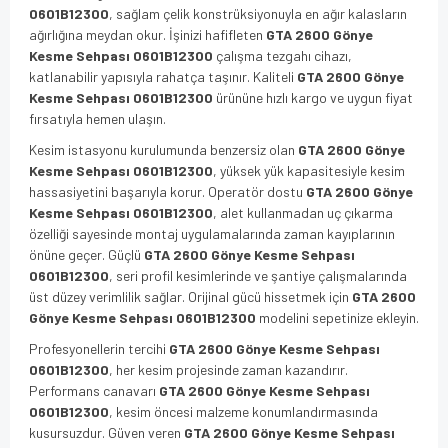
0601B12300
, sağlam çelik konstrüksiyonuyla en ağır kalasların
ağırlığına meydan okur. İşinizi hafifleten
GTA 2600 Gönye
Kesme Sehpası 0601B12300
çalışma tezgahı cihazı,
katlanabilir yapısıyla rahatça taşınır. Kaliteli
GTA 2600 Gönye
Kesme Sehpası 0601B12300
ürününe hızlı kargo ve uygun fiyat
fırsatıyla hemen ulaşın.
Kesim istasyonu kurulumunda benzersiz olan
GTA 2600 Gönye
Kesme Sehpası 0601B12300
, yüksek yük kapasitesiyle kesim
hassasiyetini başarıyla korur. Operatör dostu
GTA 2600 Gönye
Kesme Sehpası 0601B12300
, alet kullanmadan uç çıkarma
özelliği sayesinde montaj uygulamalarında zaman kayıplarının
önüne geçer. Güçlü
GTA 2600 Gönye Kesme Sehpası
0601B12300
, seri profil kesimlerinde ve şantiye çalışmalarında
üst düzey verimlilik sağlar. Orijinal gücü hissetmek için
GTA 2600
Gönye Kesme Sehpası 0601B12300
modelini sepetinize ekleyin.
Profesyonellerin tercihi
GTA 2600 Gönye Kesme Sehpası
0601B12300
, her kesim projesinde zaman kazandırır.
Performans canavarı
GTA 2600 Gönye Kesme Sehpası
0601B12300
, kesim öncesi malzeme konumlandırmasında
kusursuzdur. Güven veren
GTA 2600 Gönye Kesme Sehpası