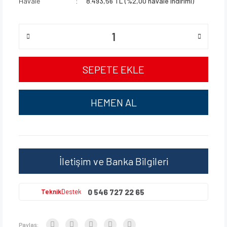
Havale
8.493,56 TL (%2,00 havale indirimi)
SEPETE EKLE
HEMEN AL
İletişim ve Banka Bilgileri
0 546 727 22 65
Teknik
Destek
Paylaş: