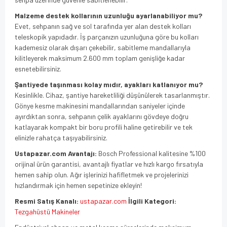
Malzeme destek kollarının uzunluğu ayarlanabiliyor mu?
Evet, sehpanın sağ ve sol tarafında yer alan destek kolları
teleskopik yapıdadır. İş parçanızın uzunluğuna göre bu kolları
kademesiz olarak dışarı çekebilir, sabitleme mandallarıyla
kilitleyerek maksimum 2.600 mm toplam genişliğe kadar
esnetebilirsiniz.
Şantiyede taşınması kolay mıdır, ayakları katlanıyor mu?
Kesinlikle. Cihaz, şantiye hareketliliği düşünülerek tasarlanmıştır.
Gönye kesme makinesini mandallarından saniyeler içinde
ayırdıktan sonra, sehpanın çelik ayaklarını gövdeye doğru
katlayarak kompakt bir boru profili haline getirebilir ve tek
elinizle rahatça taşıyabilirsiniz.
Ustapazar.com Avantajı:
Bosch Professional kalitesine %100
orijinal ürün garantisi, avantajlı fiyatlar ve hızlı kargo fırsatıyla
hemen sahip olun. Ağır işlerinizi hafifletmek ve projelerinizi
hızlandırmak için hemen sepetinize ekleyin!
Resmi Satış Kanalı:
ustapazar.com
İlgili Kategori:
Tezgahüstü Makineler