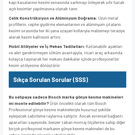
kapı kasalarının kesimi esnasında sarkmayı önleyerek sıfır hatalı
açılı kesimler yapılmasına olanak tanır.
Çelik Konstrüksiyon ve Alüminyum Doğrama:
Uzun metal
profillerin, cephe giydirme elemanlarının ve alüminyum çıtaların
kesimi sırasında her iki yana uzayan kollarıyla malzemeyi teraziye
alarak kesim kalitesini artırır.
Mobil Atölyeler ve İç Mekan Tadilatları:
Katlanabilir ayakları
ve alet gerektirmeyen söküm avantajıyla, ticari araç arkasında
kolayca taşınarak her mekanı dakikalar içinde profesyonel bir
kesim atölyesine dönüştürür.
Sıkça Sorulan Sorular (SSS)
Bu sehpaya sadece Bosch marka gönye kesme makineleri
mi monte edilebilir?
Ürün öncelikli olarak tüm Bosch
Professional gönye kesme makineleriyle kusursuz şekilde
eşleşecek sabitleme raylarına sahiptir. Ancak evrensel bağlantı
aparatları sayesinde, benzer taban montaj ölçülerine sahip diğer
birçok profesyonel markanın gönye kesme makineleri de bu
sehpa üzerinde güvenle sabitlenebilir.