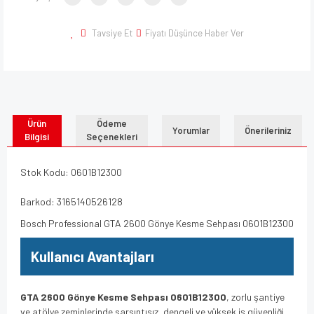
Tavsiye Et
Fiyatı Düşünce Haber Ver
Ürün
Ödeme
Yorumlar
Önerileriniz
Bilgisi
Seçenekleri
Stok Kodu: 0601B12300
Barkod: 3165140526128
Bosch Professional GTA 2600 Gönye Kesme Sehpası 0601B12300
Kullanıcı Avantajları
GTA 2600 Gönye Kesme Sehpası 0601B12300
, zorlu şantiye
ve atölye zeminlerinde sarsıntısız, dengeli ve yüksek iş güvenliği