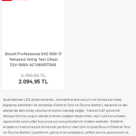
Bosch Professional GVD 1000-17
Temassız Voltaj Test Cihazı
(12V-1000V AC) 0601077000
2.750,00 TL
2.094,95 TL
Aydınlatmalı LED dijital ekranlar, otomatik aralık seçimi ve temassız voltaj
algılama özellikleri ile donatılan Elektrik Test ve Ölçme Aletleri, karanlık ve dar
alanlarda dahi kolay okuma ve teşhis olanağı sağlar. Yüksek CAT güvenlik
kategorilerine uygun olarak üretilen sağlam tasarımları, aşırı yük korumaları
sayesinde uzun yıllar boyunca sorunsuz kullanım imkânı vadeder. Elektrik
arızalarını hızlıca tespit etmenize yardımcı olan tüm orijinal Bosch Elektrik Test
ve Ölçme Aletleri çeşitlerini, geniş ürün yelpazesi, yetkili servis güvencesi ve