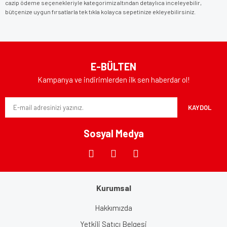
cazip ödeme seçenekleriyle kategorimiz altından detaylıca inceleyebilir,
bütçenize uygun fırsatlarla tek tıkla kolayca sepetinize ekleyebilirsiniz.
E-BÜLTEN
Kampanya ve indirimlerden ilk sen haberdar ol!
KAYDOL
Sosyal Medya
Kurumsal
Hakkımızda
Yetkili Satıcı Belgesi