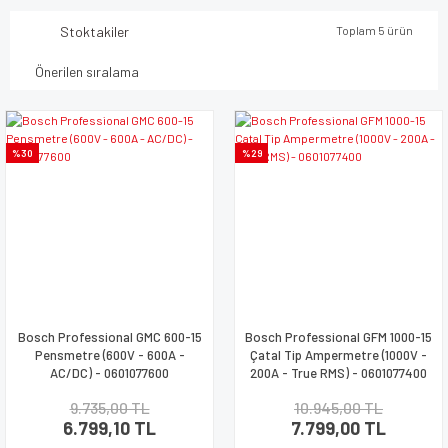
Stoktakiler
Toplam 5 ürün
%30
%29
Bosch Professional GMC 600-15
Bosch Professional GFM 1000-15
Pensmetre (600V - 600A -
Çatal Tip Ampermetre (1000V -
AC/DC) - 0601077600
200A - True RMS) - 0601077400
9.735,00 TL
10.945,00 TL
6.799,10 TL
7.799,00 TL