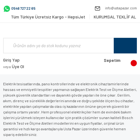
info@ustapazar.com
0546 727 22 65
Tüm Türkiye Ücretsiz Kargo - HepsiJet
KURUMSAL TEKLİF AL
Giriş Yap
Sepetim
Üye Ol
veya
Elektrik tesisatlarında, pano kontrollerinde ve elektronik cihaz tamirlerinde
hassas ve emniyetli tespitler yapmanızı sağlayan Elektrik Test ve Ölçme Aletleri,
yüksek güvenlik standartları ve dayanıklı gövde yapıları ile öne çıkar. Gerilim,
akım, direnç ve süreklilik değerlerini anında ve doğru şekilde ölçen bu cihazlar,
elektrikle yapılan çalışmalarda olası iş kazalarının önüne geçerek güvenli bir
çalışma ortamı yaratır. Hem profesyonel elektrikçiler hem de evindeki bakım
işlerini yürütmek isteyen kullanıcılar için pratik çözümler sunan kaliteli Bosch
Elektrik Test ve Ölçme Aletleri modellerini en uygun fiyatlar, orijinal ürün
garantisi ve hızlı kargo avantajlarıyla Usta Pazar üzerinden güvenle hemen
sipariş edebilirsiniz.