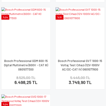
%24
%31
Bosch Professional GDM 600-15
Bosch Professional GVT 1000-15
Dijital Multimetre (600V - CAT III)
Voltaj Test Cihazı (12V-1000V
0601077300
AC/DC-CAT IV) 0601077800
8.525,00 TL
5.445,00 TL
6.498,25 TL
3.749,90 TL
%24