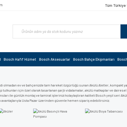
om
Tüm Türkiye 
l
Bosch Hafif Hizmet
Bosch Aksesuarlar
Bosch Bahçe Ekipmanları
Bosch
di olmadan ev ve bahçenizde tam hareket özgürlüğü sunan Akülü Aletler, kompakt yapıla
p tutkunları için özel olarak tasarlanan şarjlı vidalamalar, akülü matkaplar ve dairesel
ları ile günlük montaj ve tamirat işlerinizi kolaylaştıran kaliteli Bosch yeşil seri Akülü
go avantajlarıyla Usta Pazar üzerinden güvenle hemen sipariş edebilirsiniz.