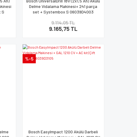
,5 Ah)
Bosch UniversalDrill 18V (2x1,5 Ah) Akülü
kinesi
Delme Vidalama Makinesi+ 241 parça
x S
set + Systembox S 06039D4003
9.114,05 TL
9.165,75 TL
%-5
Delme
Bosch EasyImpact 1200 Akülü Darbeli