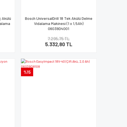
ç Akülü
Bosch UniversalDrill 18 Tek Akülü Delme
dalama
Vidalama Makinesi (1 x 1,5Ah)
06039D4001
7.295,75 TL
5.332,80 TL
%15