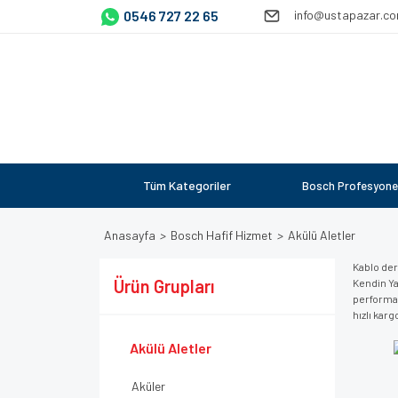
0546 727 22 65
info@ustapazar.c
Tüm Kategoriler
Bosch Profesyone
Anasayfa
Bosch Hafif Hizmet
Akülü Aletler
Kablo der
Ürün Grupları
Kendin Ya
performans
hızlı kar
Akülü Aletler
Aküler