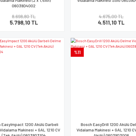
idalama Makinesi (2 x 1,5Ah)
Vidalama Makinesi Solo 06039
06039D4002
8.698,80 TL
4.675,00 TL
5.798,10 TL
4.511,10 TL
%11
 EasyImpact 1200 Akülü Darbeli
Bosch EasyDrill 1200 Akülü D
Vidalama Makinesi + GAL 1210 CV
Vidalama Makinesi + GAL 1210 C
(Tek Akülü) 06039D3104
Akülü) 06039D3006