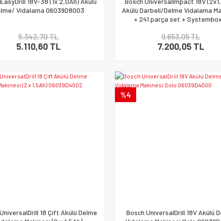
EasyDrill 18V-38 (1x 2,0Ah) Akülü
Bosch UniversalImpact 18V (2x1
lme/ Vidalama 06039D8003
Akülü Darbeli/Delme Vidalama Ma
+ 241 parça set + Systembo
06039D4103
5.342,70 TL
9.653,05 TL
5.110,60 TL
7.200,05 TL
%4
UniversalDrill 18 Çift Akülü Delme
Bosch UniversalDrill 18V Akülü 