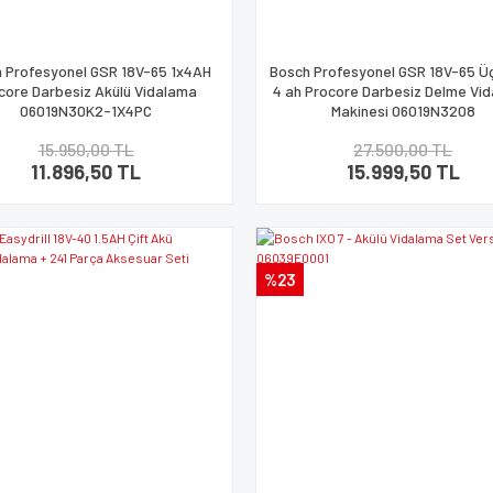
 Profesyonel GSR 18V-65 1x4AH
Bosch Profesyonel GSR 18V-65 Ü
core Darbesiz Akülü Vidalama
4 ah Procore Darbesiz Delme Vi
06019N30K2-1X4PC
Makinesi 06019N3208
15.950,00 TL
27.500,00 TL
11.896,50 TL
15.999,50 TL
%23