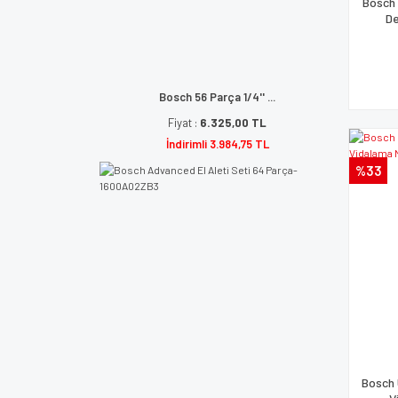
Bosch 
De
Bosch 56 Parça 1/4'' ...
Fiyat :
6.325,00 TL
İndirimli 3.984,75 TL
%33
Bosch 