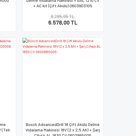
D4000
Delme Vidalama Makinesi + GAL 1210 CV
+ AC kit (Çift Akülü) 06039D3105
6.285,95 TL
6.578,00 TL
elme
Bosch AdvancedDrill 18 Çift Akülü Delme
V (Tek
Vidalama Makinesi 18V (2 x 2,5 Ah) + Şarj
Cihazı AL 1830 CV 06039B5005