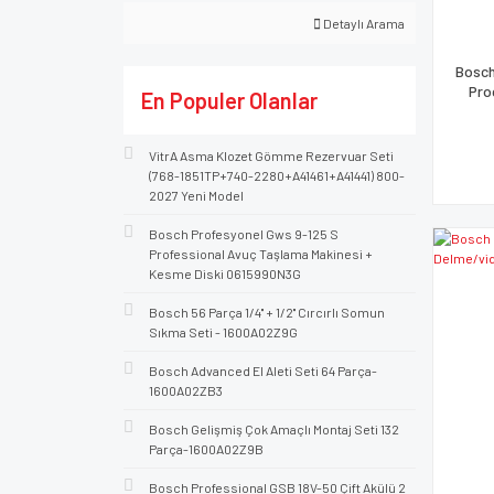
Detaylı Arama
Bosch
Pro
En Populer Olanlar
VitrA Asma Klozet Gömme Rezervuar Seti
(768-1851TP+740-2280+A41461+A41441) 800-
2027 Yeni Model
Bosch Profesyonel Gws 9-125 S
Professional Avuç Taşlama Makinesi +
Kesme Diski 0615990N3G
Bosch 56 Parça 1/4'' + 1/2'' Cırcırlı Somun
Sıkma Seti - 1600A02Z9G
Bosch Advanced El Aleti Seti 64 Parça-
1600A02ZB3
Bosch Gelişmiş Çok Amaçlı Montaj Seti 132
Parça-1600A02Z9B
Bosch Professional GSB 18V-50 Çift Akülü 2