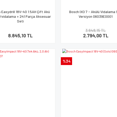
 Easydrill 18V-40 1.5AH Çift Akü
Bosch IXO 7 - Akülü Vidalama
/vidalama + 241 Parça Aksesuar
Versiyon 06039E0001
Seti
3.648,15 TL
8.845,10 TL
2.794,00 TL
%34