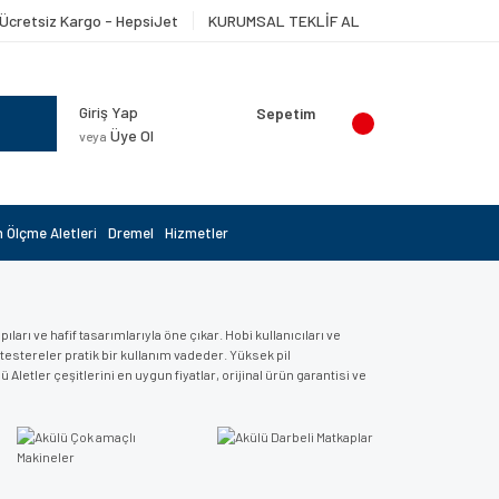
Ücretsiz Kargo - HepsiJet
KURUMSAL TEKLİF AL
Giriş Yap
Sepetim
Üye Ol
veya
 Ölçme Aletleri
Dremel
Hizmetler
rı ve hafif tasarımlarıyla öne çıkar. Hobi kullanıcıları ve
 testereler pratik bir kullanım vadeder. Yüksek pil
 Aletler çeşitlerini en uygun fiyatlar, orijinal ürün garantisi ve