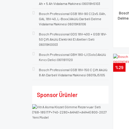
Ah + 5 Ah Vidalama Makinesi 06019h5103
Bosch
Bosch Professional GSB 18V-90 C (2x5.0Ah,
Delme
GAL 18V-40, L-Boxx) Akülü Darbeli Delme
Vidalama Makinesi 06019K6106
Bosch Professional GDS 18V-400 + GSB 18V-
50 Çift Akülü Elektrikli El Aletleri Seti
06019K0003
Bosch Professional GBH 180-LI (Solo) Akülü
Kırıcı Delici 0611911120
%29
Bosch Professional GSB 18V-150 C Çift Akülü
8 Ah Darbeli Vidalama Makinesi 06019J5105
Sponsor Ürünler