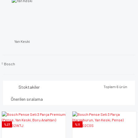
Yan Keski
Bosch
Stoktakiler
Toplam 6 ürün
%27
%11