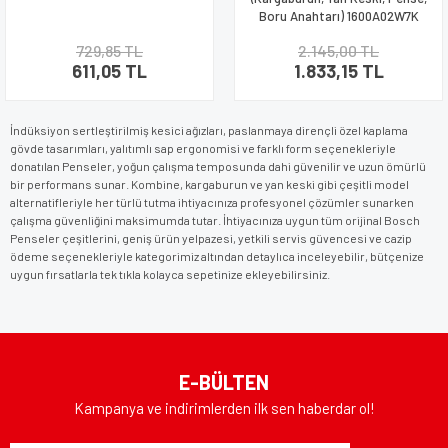
Boru Anahtarı) 1600A02W7K
729,85 TL
2.145,00 TL
611,05 TL
1.833,15 TL
İndüksiyon sertleştirilmiş kesici ağızları, paslanmaya dirençli özel kaplama
gövde tasarımları, yalıtımlı sap ergonomisi ve farklı form seçenekleriyle
donatılan Penseler, yoğun çalışma temposunda dahi güvenilir ve uzun ömürlü
bir performans sunar. Kombine, kargaburun ve yan keski gibi çeşitli model
alternatifleriyle her türlü tutma ihtiyacınıza profesyonel çözümler sunarken
çalışma güvenliğini maksimumda tutar. İhtiyacınıza uygun tüm orijinal Bosch
Penseler çeşitlerini, geniş ürün yelpazesi, yetkili servis güvencesi ve cazip
ödeme seçenekleriyle kategorimiz altından detaylıca inceleyebilir, bütçenize
uygun fırsatlarla tek tıkla kolayca sepetinize ekleyebilirsiniz.
E-BÜLTEN
Kampanya ve indirimlerden ilk sen haberdar ol!