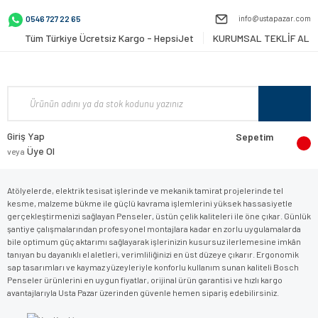
info@ustapazar.com
0546 727 22 65
Tüm Türkiye Ücretsiz Kargo - HepsiJet
KURUMSAL TEKLİF AL
Giriş Yap
Sepetim
Üye Ol
veya
Atölyelerde, elektrik tesisat işlerinde ve mekanik tamirat projelerinde tel
kesme, malzeme bükme ile güçlü kavrama işlemlerini yüksek hassasiyetle
gerçekleştirmenizi sağlayan Penseler, üstün çelik kaliteleri ile öne çıkar. Günlük
şantiye çalışmalarından profesyonel montajlara kadar en zorlu uygulamalarda
bile optimum güç aktarımı sağlayarak işlerinizin kusursuz ilerlemesine imkân
tanıyan bu dayanıklı el aletleri, verimliliğinizi en üst düzeye çıkarır. Ergonomik
sap tasarımları ve kaymaz yüzeyleriyle konforlu kullanım sunan kaliteli Bosch
Penseler ürünlerini en uygun fiyatlar, orijinal ürün garantisi ve hızlı kargo
avantajlarıyla Usta Pazar üzerinden güvenle hemen sipariş edebilirsiniz.