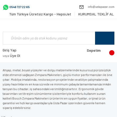
info@ustapazar.com
0546 727 22 65
Tüm Türkiye Ücretsiz Kargo - HepsiJet
KURUMSAL TEKLİF AL
Giriş Yap
Sepetim
Üye Ol
veya
Ahşap, metal, boyalı yüzeyler ve dolgu malzemelerinde kusursuz pürüzsüzlük
elde etmenizi sağlayan Zımpara Makineleri, güçlü motor performansları ile öne
çıkar. Mobilya imalatında, restorasyon projelerinde ve atölye çalışmalarında
yüzey hazırlıklarını en kısa sürede ve minimum çabayla tamamlamanıza imkân
tanıyan bu cihazlar, iş sahasındaki verimliliğinizi artırır. Ergonomik gövde
tasarımları ve titreşim sönümleme sistemleriyle konforlu kullanım sunan
kaliteli Bosch Zımpara Makineleri ürünlerini en uygun fiyatlar, orijinal ürün
garantisi ve hızlı kargo avantajlarıyla Usta Pazar üzerinden güvenle hemen
sipariş edebilirsiniz.