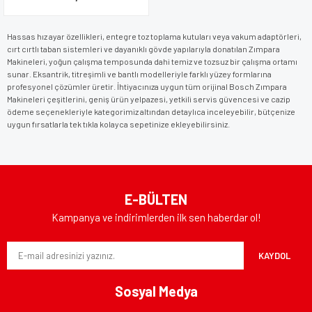
Hassas hız ayar özellikleri, entegre toz toplama kutuları veya vakum adaptörleri,
cırt cırtlı taban sistemleri ve dayanıklı gövde yapılarıyla donatılan Zımpara
Makineleri, yoğun çalışma temposunda dahi temiz ve tozsuz bir çalışma ortamı
sunar. Eksantrik, titreşimli ve bantlı modelleriyle farklı yüzey formlarına
profesyonel çözümler üretir. İhtiyacınıza uygun tüm orijinal Bosch Zımpara
Makineleri çeşitlerini, geniş ürün yelpazesi, yetkili servis güvencesi ve cazip
ödeme seçenekleriyle kategorimiz altından detaylıca inceleyebilir, bütçenize
uygun fırsatlarla tek tıkla kolayca sepetinize ekleyebilirsiniz.
E-BÜLTEN
Kampanya ve indirimlerden ilk sen haberdar ol!
KAYDOL
Sosyal Medya