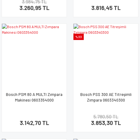
3.984,75 TL
3.260,95 TL
3.816,45 TL
%33
Bosch PSM 80 A MULTI Zımpara
Bosch PSS 300 AE Titreşimli
Makinesi 0603354000
Zımpara 0603340300
5.780,50 TL
3.142,70 TL
3.853,30 TL