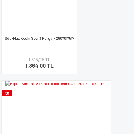
Bu ürüne benzer farklı alternatifler olmalı.
Sds-Max Keski Seti 3 Parça - 2607017517
Gönder
1.515,25 TL
1.364,00 TL
%5