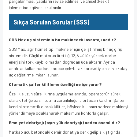
parçalanması, yapıların revize edilmesi ve chisel (keski)
işlemlerinde güvenle kullanılır.
Sıkça Sorulan Sorular (SSS)
SDS Max uç sisteminin bu makinedeki avantajı nedir?
SDS Max, ağır hizmet tipi makineler için geliştirilmiş bir uç giriş
sistemidir. Güçlü motorun ürettiği 12,5 Jüllük yüksek darbe
enerjisini tork kaybı olmadan doğrudan uca aktarır. Ayrıca
anahtar kullanmadan, sadece çek-bırak hareketiyle hızlı ve kolay
uç değiştirme imkanı sunar.
Otomatik şalter kilitleme özelliği ne işe yarar?
Özellikle uzun süreli kırma uygulamalarında, operatörün sürekli
olarak tetiğe basılı tutma zorunluluğunu ortadan kaldırır. Şalter
kendini otomatik olarak kilitler, böylece kullanıcı sadece makineyi
yönlendirmeye odaklanarak maksimum konforla çalışır.
Emniyet debriyajı (aşırı yük debriyajı) neden önemlidir?
Matkap ucu betondaki demir donatıya denk gelip sıkıştığında,