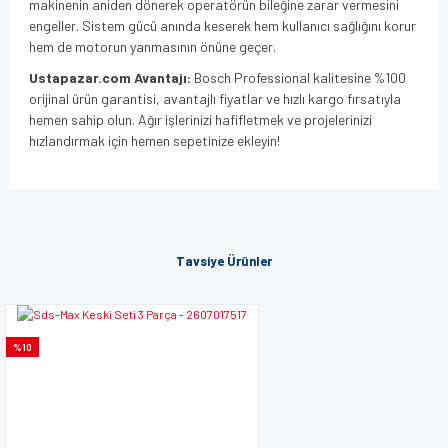
makinenin aniden dönerek operatörün bileğine zarar vermesini
engeller. Sistem gücü anında keserek hem kullanıcı sağlığını korur
hem de motorun yanmasının önüne geçer.
Ustapazar.com Avantajı:
Bosch Professional kalitesine %100
orijinal ürün garantisi, avantajlı fiyatlar ve hızlı kargo fırsatıyla
hemen sahip olun. Ağır işlerinizi hafifletmek ve projelerinizi
hızlandırmak için hemen sepetinize ekleyin!
Bu ürünün fiyat bilgisi, resim, ürün açıklamalarında ve diğer
konularda yetersiz gördüğünüz noktaları öneri formunu
Bu ürüne ilk yorumu siz yapın!
kullanarak tarafımıza iletebilirsiniz.
Tavsiye Ürünler
Görüş ve önerileriniz için teşekkür ederiz.
Yorum Yaz
Ürün resmi kalitesiz, bozuk veya görüntülenemiyor.
%10
Ürün açıklamasında eksik bilgiler bulunuyor.
Ürün bilgilerinde hatalar bulunuyor.
Ürün fiyatı diğer sitelerden daha pahalı.