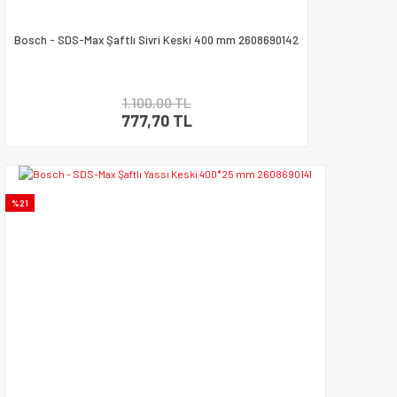
Bosch - SDS-Max Şaftlı Sivri Keski 400 mm 2608690142
1.100,00 TL
777,70 TL
%21