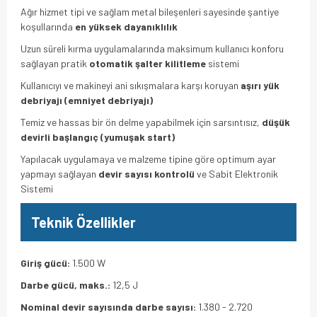
Ağır hizmet tipi ve sağlam metal bileşenleri sayesinde şantiye
koşullarında
en yüksek dayanıklılık
Uzun süreli kırma uygulamalarında maksimum kullanıcı konforu
sağlayan pratik
otomatik şalter kilitleme
sistemi
Kullanıcıyı ve makineyi ani sıkışmalara karşı koruyan
aşırı yük
debriyajı (emniyet debriyajı)
Temiz ve hassas bir ön delme yapabilmek için sarsıntısız,
düşük
devirli başlangıç (yumuşak start)
Yapılacak uygulamaya ve malzeme tipine göre optimum ayar
yapmayı sağlayan
devir sayısı kontrolü
ve Sabit Elektronik
Sistemi
Teknik Özellikler
Giriş gücü:
1.500 W
Darbe gücü, maks.:
12
,5 J
Nominal devir sayısında darbe sayısı:
1.380 - 2.720