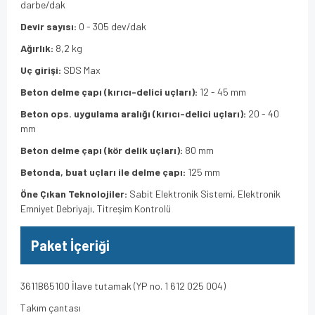
darbe/dak
Devir sayısı:
0 - 305 dev/dak
Ağırlık:
8,2 kg
Uç girişi:
SDS Max
Beton delme çapı (kırıcı-delici uçları):
12 - 45 mm
Beton ops. uygulama
aralığı (kırıcı-delici uçları):
20 - 40
mm
Beton delme çapı (kör delik uçları):
80 mm
Betonda, buat uçları ile delme
çapı:
125 mm
Öne Çıkan Teknolojiler:
Sabit Elektronik Sistemi, Elektronik
Emniyet Debriyajı, Titreşim Kontrolü
Paket İçeriği
3611B65100 İlave tutamak (YP no. 1 612 025 004)
Takım çantası