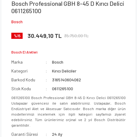
Bosch Professional GBH 8-45 D Kırıcı Delici
0611265100
Bosch
30.449,10 TL
35.750,00 TL
%15
Bosch El Aletleri
Marka
Bosch
Kategori
Kırıcı Deliciler
Barkod Kodu
3165140604062
Stok Kodu
0611265100
0611265100 Bosch Professional GBH 8-45 D Kırıcı Delici 0611265100
Ustapazar güvencesi ile satın alabilirsiniz. Ustapazar, Bosch
Endüstriyel Alet ve Aksesuar Satıcısıdır. Bosch marka diğer ürün
modellerimizi incelemek için ilgili kategori sayfamızı ziyaret
edebilirsiniz. Tüm ürünlerimiz orjinal ve 2 yıl Bosch Distribütör
garantilidir.
Garanti Süresi
24 Ay