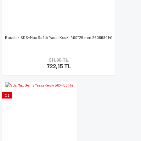
Bosch - SDS-Max Şaftlı Yassı Keski 400*25 mm 2608690141
911,90 TL
722,15 TL
%2