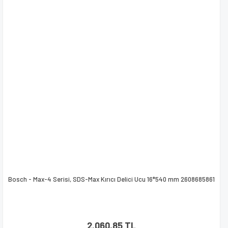
Bosch - Max-4 Serisi, SDS-Max Kırıcı Delici Ucu 16*540 mm 2608685861
2.060,85 TL