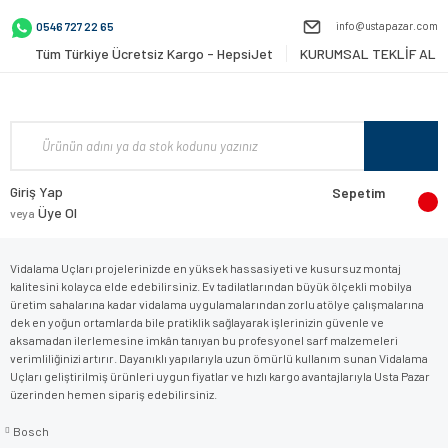
info@ustapazar.com
0546 727 22 65
Tüm Türkiye Ücretsiz Kargo - HepsiJet
KURUMSAL TEKLİF AL
Giriş Yap
Sepetim
Üye Ol
veya
Vidalama Uçları projelerinizde en yüksek hassasiyeti ve kusursuz montaj
kalitesini kolayca elde edebilirsiniz. Ev tadilatlarından büyük ölçekli mobilya
üretim sahalarına kadar vidalama uygulamalarından zorlu atölye çalışmalarına
dek en yoğun ortamlarda bile pratiklik sağlayarak işlerinizin güvenle ve
aksamadan ilerlemesine imkân tanıyan bu profesyonel sarf malzemeleri
verimliliğinizi artırır. Dayanıklı yapılarıyla uzun ömürlü kullanım sunan Vidalama
Uçları geliştirilmiş ürünleri uygun fiyatlar ve hızlı kargo avantajlarıyla Usta Pazar
üzerinden hemen sipariş edebilirsiniz.
Bosch