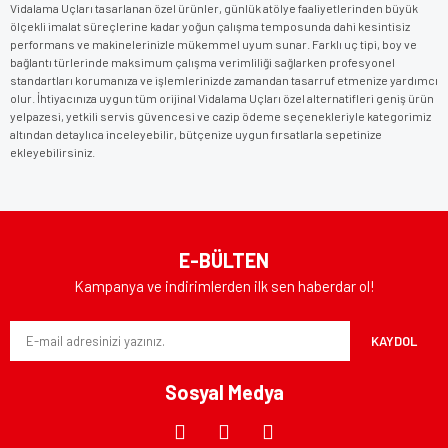
Vidalama Uçları tasarlanan özel ürünler, günlük atölye faaliyetlerinden büyük
ölçekli imalat süreçlerine kadar yoğun çalışma temposunda dahi kesintisiz
performans ve makinelerinizle mükemmel uyum sunar. Farklı uç tipi, boy ve
bağlantı türlerinde maksimum çalışma verimliliği sağlarken profesyonel
standartları korumanıza ve işlemlerinizde zamandan tasarruf etmenize yardımcı
olur. İhtiyacınıza uygun tüm orijinal Vidalama Uçları özel alternatifleri geniş ürün
yelpazesi, yetkili servis güvencesi ve cazip ödeme seçenekleriyle kategorimiz
altından detaylıca inceleyebilir, bütçenize uygun fırsatlarla sepetinize
ekleyebilirsiniz.
E-BÜLTEN
Kampanya ve indirimlerden ilk sen haberdar ol!
KAYDOL
Sosyal Medya