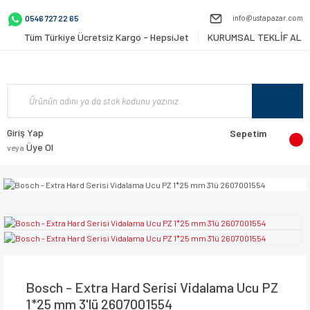
info@ustapazar.com
0546 727 22 65
Tüm Türkiye Ücretsiz Kargo - HepsiJet
KURUMSAL TEKLİF AL
Giriş Yap
Sepetim
Üye Ol
veya
Bosch - Extra Hard Serisi Vidalama Ucu PZ
1*25 mm 3'lü 2607001554