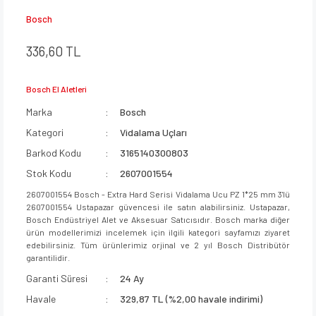
Bosch
336,60 TL
Bosch El Aletleri
Marka
Bosch
Kategori
Vidalama Uçları
Barkod Kodu
3165140300803
Stok Kodu
2607001554
2607001554 Bosch - Extra Hard Serisi Vidalama Ucu PZ 1*25 mm 3'lü
2607001554 Ustapazar güvencesi ile satın alabilirsiniz. Ustapazar,
Bosch Endüstriyel Alet ve Aksesuar Satıcısıdır. Bosch marka diğer
ürün modellerimizi incelemek için ilgili kategori sayfamızı ziyaret
edebilirsiniz. Tüm ürünlerimiz orjinal ve 2 yıl Bosch Distribütör
garantilidir.
Garanti Süresi
24 Ay
Havale
329,87 TL (%2,00 havale indirimi)