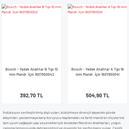
Bosch - Yedek Anahtar B Tipi 10
Bosch - Yedek Anahtar A Tipi 16
mm Mandr. İçin 1607950042
mm Mandr. İçin 1607950041
392,70 TL
504,90 TL
İndüksiyon sertleştirilmiş dişli uçları, bükülmeye dirençli dayanıklı gövde
alaşımları, paslanmaya karşı koruyucu kaplamaları ve farklı mandren ölçülerine
tam uyum sağlayan çap seçenekleriyle donatılan Mandren Anahtarları, yoğun
çalışma temposunda dahi kesintisiz ve güvenilir bir performans sunar. Çeşitli