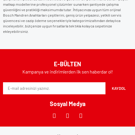
matkap modellerine profesyonel çözümler sunarken şantiyede çalışma
güvenliğini ve pratikliği maksimumda tutar. İhtiyacınıza uygun tüm orijinal
Bosch Mandren Anahtarları çeşitlerini, geniş ürün yelpazesi, yetkili servis
güvencesi ve cazip ödeme seçenekleriyle kategorimiz altından detaylıca
inceleyebilir, bütçenize uygun fırsatlarla tek tıkla kolayca sepetinize
ekleyebilirsiniz.
E-BÜLTEN
Kampanya ve indirimlerden ilk sen haberdar ol!
KAYDOL
Sosyal Medya