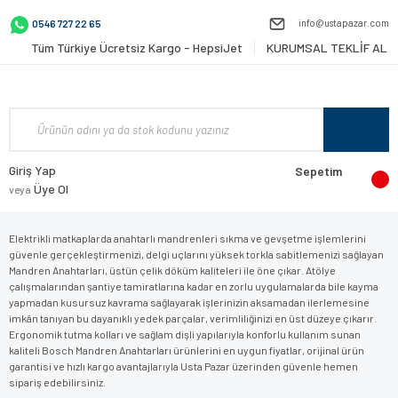
info@ustapazar.com
0546 727 22 65
Tüm Türkiye Ücretsiz Kargo - HepsiJet
KURUMSAL TEKLİF AL
Giriş Yap
Sepetim
Üye Ol
veya
Elektrikli matkaplarda anahtarlı mandrenleri sıkma ve gevşetme işlemlerini
güvenle gerçekleştirmenizi, delgi uçlarını yüksek torkla sabitlemenizi sağlayan
Mandren Anahtarları, üstün çelik döküm kaliteleri ile öne çıkar. Atölye
çalışmalarından şantiye tamiratlarına kadar en zorlu uygulamalarda bile kayma
yapmadan kusursuz kavrama sağlayarak işlerinizin aksamadan ilerlemesine
imkân tanıyan bu dayanıklı yedek parçalar, verimliliğinizi en üst düzeye çıkarır.
Ergonomik tutma kolları ve sağlam dişli yapılarıyla konforlu kullanım sunan
kaliteli Bosch Mandren Anahtarları ürünlerini en uygun fiyatlar, orijinal ürün
garantisi ve hızlı kargo avantajlarıyla Usta Pazar üzerinden güvenle hemen
sipariş edebilirsiniz.