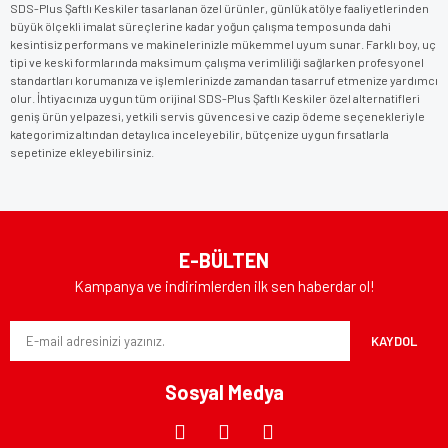
SDS-Plus Şaftlı Keskiler tasarlanan özel ürünler, günlük atölye faaliyetlerinden
büyük ölçekli imalat süreçlerine kadar yoğun çalışma temposunda dahi
kesintisiz performans ve makinelerinizle mükemmel uyum sunar. Farklı boy, uç
tipi ve keski formlarında maksimum çalışma verimliliği sağlarken profesyonel
standartları korumanıza ve işlemlerinizde zamandan tasarruf etmenize yardımcı
olur. İhtiyacınıza uygun tüm orijinal SDS-Plus Şaftlı Keskiler özel alternatifleri
geniş ürün yelpazesi, yetkili servis güvencesi ve cazip ödeme seçenekleriyle
kategorimiz altından detaylıca inceleyebilir, bütçenize uygun fırsatlarla
sepetinize ekleyebilirsiniz.
E-BÜLTEN
Kampanya ve indirimlerden ilk sen haberdar ol!
KAYDOL
Sosyal Medya