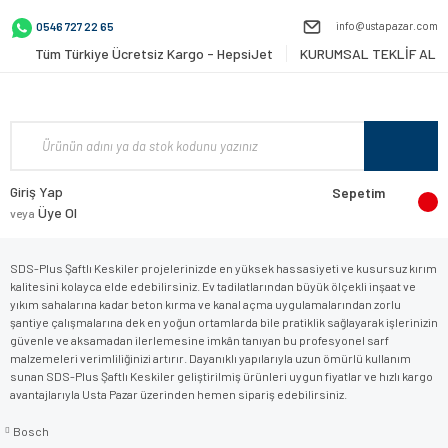
info@ustapazar.com
0546 727 22 65
Tüm Türkiye Ücretsiz Kargo - HepsiJet
KURUMSAL TEKLİF AL
Giriş Yap
Sepetim
Üye Ol
veya
SDS-Plus Şaftlı Keskiler projelerinizde en yüksek hassasiyeti ve kusursuz kırım
kalitesini kolayca elde edebilirsiniz. Ev tadilatlarından büyük ölçekli inşaat ve
yıkım sahalarına kadar beton kırma ve kanal açma uygulamalarından zorlu
şantiye çalışmalarına dek en yoğun ortamlarda bile pratiklik sağlayarak işlerinizin
güvenle ve aksamadan ilerlemesine imkân tanıyan bu profesyonel sarf
malzemeleri verimliliğinizi artırır. Dayanıklı yapılarıyla uzun ömürlü kullanım
sunan SDS-Plus Şaftlı Keskiler geliştirilmiş ürünleri uygun fiyatlar ve hızlı kargo
avantajlarıyla Usta Pazar üzerinden hemen sipariş edebilirsiniz.
Bosch