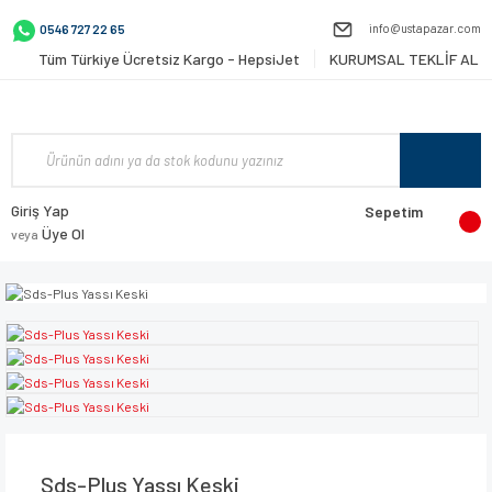
info@ustapazar.com
0546 727 22 65
Tüm Türkiye Ücretsiz Kargo - HepsiJet
KURUMSAL TEKLİF AL
Giriş Yap
Sepetim
Üye Ol
veya
Sds-Plus Yassı Keski