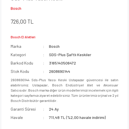
Bosch
726,00 TL
Bosch El Aletleri
Marka
Bosch
Kategori
SDS-Plus Şaftlı Keskiler
Barkod Kodu
3165140506472
Stok Kodu
2608690144
2608690144 Sds-Plus Yassı Keski Ustapazar güvencesi ile satın
alabilirsiniz. Ustapazar, Bosch Endüstriyel Alet ve Aksesuar
Satıcısıdır. Bosch marka diğer ürün modellerimizi incelemek için ilgili
kategori sayfamızı ziyaret edebilirsiniz. Tüm ürünlerimiz orjinal ve 2 yıl
Bosch Distribütör garantilidir.
Garanti Süresi
24 Ay
Havale
711,48 TL (%2,00 havale indirimi)