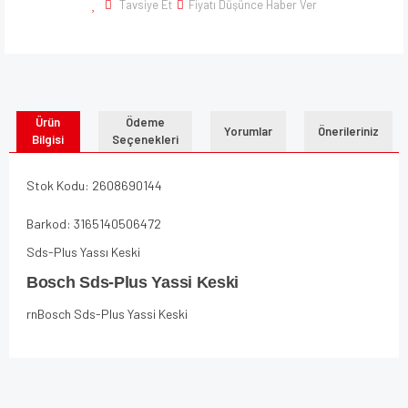
Tavsiye Et
Fiyatı Düşünce Haber Ver
Ürün
Ödeme
Yorumlar
Önerileriniz
Bilgisi
Seçenekleri
Stok Kodu: 2608690144
Barkod: 3165140506472
Sds-Plus Yassı Keski
Bosch Sds-Plus Yassi Keski
rnBosch Sds-Plus Yassi Keski
Bu ürünün fiyat bilgisi, resim, ürün açıklamalarında ve diğer
konularda yetersiz gördüğünüz noktaları öneri formunu