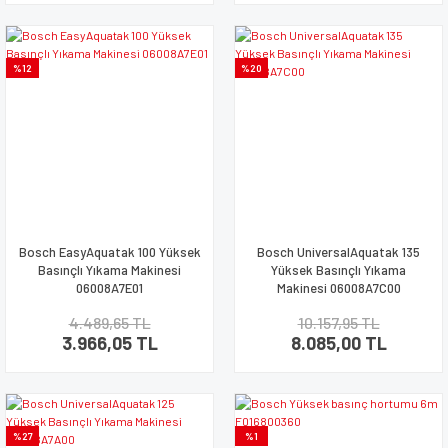
%12
%20
Bosch EasyAquatak 100 Yüksek
Bosch UniversalAquatak 135
Basınçlı Yıkama Makinesi
Yüksek Basınçlı Yıkama
06008A7E01
Makinesi 06008A7C00
4.489,65 TL
10.157,95 TL
3.966,05 TL
8.085,00 TL
%27
%1