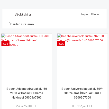
Stoktakiler
Toplam 18 ürün
%30
%25
Bosch AdvancedAquatak 160
Bosch Universalaquatak 36V-
2600 W Basınçlı Yıkama
100 Yıkama (Solo-Aküsüz)
Makinesi 06008A7800
06008C7000
23.375,00 TL
10.663,40 TL