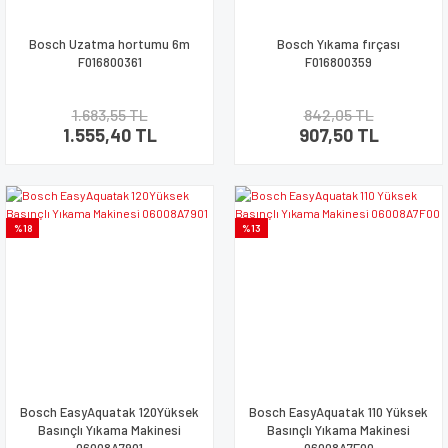
Bosch Uzatma hortumu 6m
Bosch Yıkama fırçası
F016800361
F016800359
1.683,55 TL
842,05 TL
1.555,40 TL
907,50 TL
%18
%13
Bosch EasyAquatak 120Yüksek
Bosch EasyAquatak 110 Yüksek
Basınçlı Yıkama Makinesi
Basınçlı Yıkama Makinesi