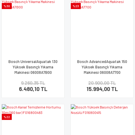
%30
%23
Bosch UniversalAquatak 130
Bosch AdvancedAquatak 150
Yüksek Basınçlı Yıkama
Yüksek Basınçlı Yıkama
Makinesi 06008A7B00
Makinesi 06008A7700
9.260,35 TL
20.900,00 TL
6.480,10 TL
15.994,00 TL
%22