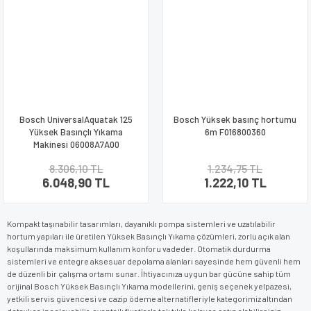
Bosch UniversalAquatak 125
Bosch Yüksek basınç hortumu
Yüksek Basınçlı Yıkama
6m F016800360
Makinesi 06008A7A00
8.306,10 TL
1.234,75 TL
6.048,90 TL
1.222,10 TL
Kompakt taşınabilir tasarımları, dayanıklı pompa sistemleri ve uzatılabilir
hortum yapıları ile üretilen Yüksek Basınçlı Yıkama çözümleri, zorlu açık alan
koşullarında maksimum kullanım konforu vadeder. Otomatik durdurma
sistemleri ve entegre aksesuar depolama alanları sayesinde hem güvenli hem
de düzenli bir çalışma ortamı sunar. İhtiyacınıza uygun bar gücüne sahip tüm
orijinal Bosch Yüksek Basınçlı Yıkama modellerini, geniş seçenek yelpazesi,
yetkili servis güvencesi ve cazip ödeme alternatifleriyle kategorimiz altından