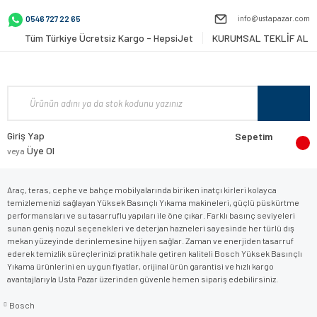
info@ustapazar.com
0546 727 22 65
Tüm Türkiye Ücretsiz Kargo - HepsiJet
KURUMSAL TEKLİF AL
Giriş Yap
Sepetim
Üye Ol
veya
Araç, teras, cephe ve bahçe mobilyalarında biriken inatçı kirleri kolayca
temizlemenizi sağlayan Yüksek Basınçlı Yıkama makineleri, güçlü püskürtme
performansları ve su tasarruflu yapıları ile öne çıkar. Farklı basınç seviyeleri
sunan geniş nozul seçenekleri ve deterjan hazneleri sayesinde her türlü dış
mekan yüzeyinde derinlemesine hijyen sağlar. Zaman ve enerjiden tasarruf
ederek temizlik süreçlerinizi pratik hale getiren kaliteli Bosch Yüksek Basınçlı
Yıkama ürünlerini en uygun fiyatlar, orijinal ürün garantisi ve hızlı kargo
avantajlarıyla Usta Pazar üzerinden güvenle hemen sipariş edebilirsiniz.
Bosch