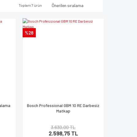
Toplam 7 ürün
%28
dalama
Bosch Professional GBM 10 RE Darbesiz
Matkap
3.630,00 TL
2.598,75 TL