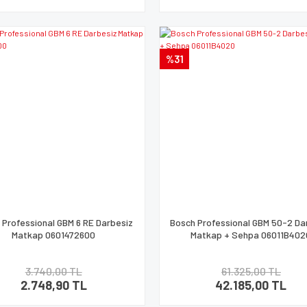
%31
 Professional GBM 6 RE Darbesiz
Bosch Professional GBM 50-2 Da
Matkap 0601472600
Matkap + Sehpa 06011B402
3.740,00 TL
61.325,00 TL
2.748,90 TL
42.185,00 TL