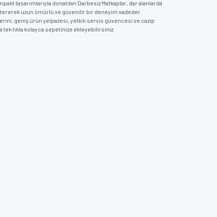
ompakt tasarımlarıyla donatılan Darbesiz Matkaplar, dar alanlarda
ererek uzun ömürlü ve güvenilir bir deneyim vadeder.
rini, geniş ürün yelpazesi, yetkili servis güvencesi ve cazip
tek tıkla kolayca sepetinize ekleyebilirsiniz.