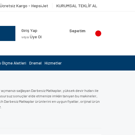
Ücretsiz Kargo - HepsiJet
KURUMSAL TEKLİF AL
Giriş Yap
Sepetim
Üye Ol
veya
 Ölçme Aletleri
Dremel
Hizmetler
 açmanızı sağlayan Darbesiz Matkaplar, yüksek devir hızları ile
kusursuz sonuçlar elde etmenize imkân tanıyan bu makineler,
sch Darbesiz Matkaplar ürünlerini en uygun fiyatlar, orijinal ürün
.