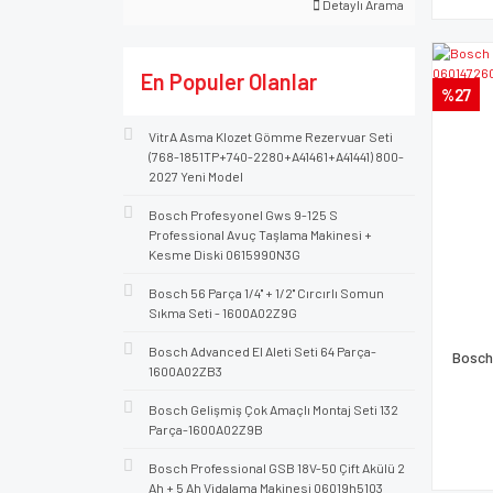
Detaylı Arama
En Populer Olanlar
%27
VitrA Asma Klozet Gömme Rezervuar Seti
(768-1851TP+740-2280+A41461+A41441) 800-
2027 Yeni Model
Bosch Profesyonel Gws 9-125 S
Professional Avuç Taşlama Makinesi +
Kesme Diski 0615990N3G
Bosch 56 Parça 1/4'' + 1/2'' Cırcırlı Somun
Sıkma Seti - 1600A02Z9G
Bosch Advanced El Aleti Seti 64 Parça-
Bosch
1600A02ZB3
Bosch Gelişmiş Çok Amaçlı Montaj Seti 132
Parça-1600A02Z9B
Bosch Professional GSB 18V-50 Çift Akülü 2
Ah + 5 Ah Vidalama Makinesi 06019h5103