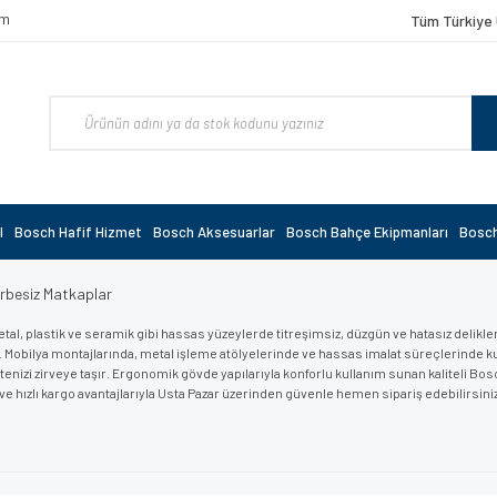
om
Tüm Türkiye 
l
Bosch Hafif Hizmet
Bosch Aksesuarlar
Bosch Bahçe Ekipmanları
Bosch
rbesiz Matkaplar
tal, plastik ve seramik gibi hassas yüzeylerde titreşimsiz, düzgün ve hatasız delikler
. Mobilya montajlarında, metal işleme atölyelerinde ve hassas imalat süreçlerinde 
litenizi zirveye taşır. Ergonomik gövde yapılarıyla konforlu kullanım sunan kaliteli Bo
 ve hızlı kargo avantajlarıyla Usta Pazar üzerinden güvenle hemen sipariş edebilirsiniz