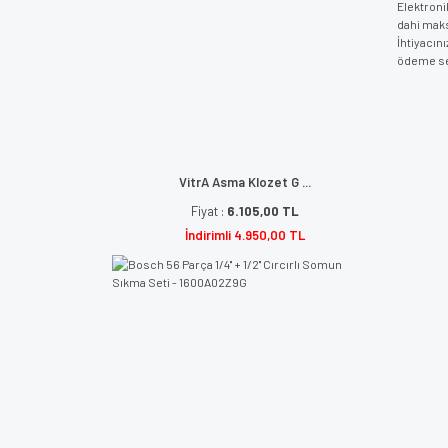
Elektroni
dahi mak
İhtiyacın
ödeme seç
VitrA Asma Klozet G ...
Fiyat :
6.105,00 TL
İndirimli 4.950,00 TL