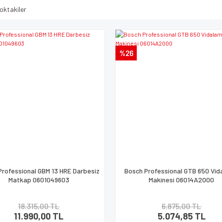
oktakiler
%26
Professional GBM 13 HRE Darbesiz
Bosch Professional GTB 650 Vi
Matkap 0601049603
Makinesi 06014A2000
18.315,00 TL
6.875,00 TL
11.990,00 TL
5.074,85 TL