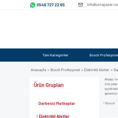
0546 727 22 65
info@ustapazar.c
Tüm Kategoriler
Bosch Profesyone
Anasayfa
Bosch Profesyonel
Elektrikli Aletler
Da
Ahşap, me
Ürün Grupları
öne çıkar
işçilik ka
garantisi
Darbesiz Matkaplar
Bosch
Elektrikli Aletler