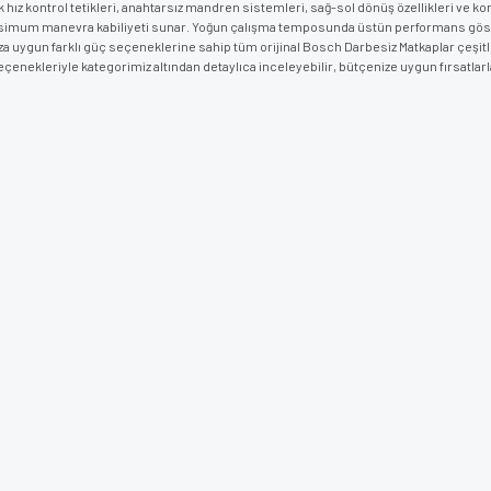
k hız kontrol tetikleri, anahtarsız mandren sistemleri, sağ-sol dönüş özellikleri ve k
simum manevra kabiliyeti sunar. Yoğun çalışma temposunda üstün performans göst
ıza uygun farklı güç seçeneklerine sahip tüm orijinal Bosch Darbesiz Matkaplar çeşitle
enekleriyle kategorimiz altından detaylıca inceleyebilir, bütçenize uygun fırsatlarla 