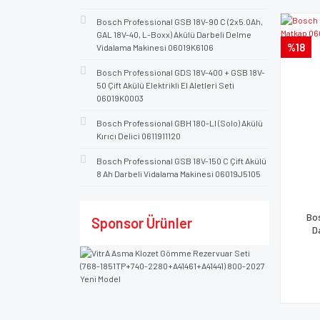
Bosch Professional GSB 18V-90 C (2x5.0Ah,
GAL 18V-40, L-Boxx) Akülü Darbeli Delme
%18
Vidalama Makinesi 06019K6106
Bosch Professional GDS 18V-400 + GSB 18V-
50 Çift Akülü Elektrikli El Aletleri Seti
06019K0003
Bosch Professional GBH 180-LI (Solo) Akülü
Kırıcı Delici 0611911120
Bosch Professional GSB 18V-150 C Çift Akülü
8 Ah Darbeli Vidalama Makinesi 06019J5105
Bo
Sponsor Ürünler
D