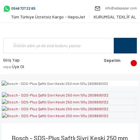
info@ustapazar.com
0546 727 22 65
Tüm Türkiye Ücretsiz Kargo - HepsiJet
KURUMSAL TEKLİF AL
Giriş Yap
Sepetim
Üye Ol
veya
Bosch - SDS-Plus Şaftlı Sivri Keski 250 mm