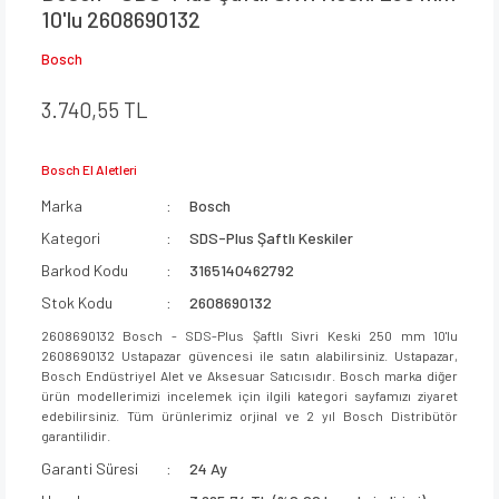
10'lu 2608690132
Bosch
3.740,55 TL
Bosch El Aletleri
Marka
Bosch
Kategori
SDS-Plus Şaftlı Keskiler
Barkod Kodu
3165140462792
Stok Kodu
2608690132
2608690132 Bosch - SDS-Plus Şaftlı Sivri Keski 250 mm 10'lu
2608690132 Ustapazar güvencesi ile satın alabilirsiniz. Ustapazar,
Bosch Endüstriyel Alet ve Aksesuar Satıcısıdır. Bosch marka diğer
ürün modellerimizi incelemek için ilgili kategori sayfamızı ziyaret
edebilirsiniz. Tüm ürünlerimiz orjinal ve 2 yıl Bosch Distribütör
garantilidir.
Garanti Süresi
24 Ay