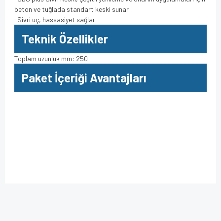
beton ve tuğlada standart keski sunar
-Sivri uç, hassasiyet sağlar
Teknik Özellikler
Toplam uzunluk mm: 250
Paket İçeriği Avantajları
Bu ürüne ilk yorumu siz yapın!
Bu ürünün fiyat bilgisi, resim, ürün açıklamalarında ve diğer
konularda yetersiz gördüğünüz noktaları öneri formunu
kullanarak tarafımıza iletebilirsiniz.
Yorum Yaz
Görüş ve önerileriniz için teşekkür ederiz.