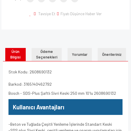
Tavsiye Et
Fiyatı Düşünce Haber Ver
Ürün
Ödeme
Yorumlar
Önerileriniz
Bilgisi
Seçenekleri
Stok Kodu: 2608690132
Barkod: 3165140462792
Bosch - SDS-Plus Şaftlı Sivri Keski 250 mm 10'lu 2608690132
Kullanıcı Avantajları
-Beton ve Tuğlada Çeşitli Yenileme İşlerinde Standart Keski
-SDS plus Sivri Keski, çeşitli yenileme ve onarım uygulamaları için