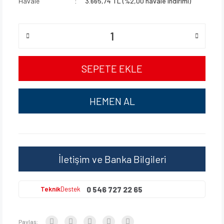
Havale
3.665,74 TL (%2,00 havale indirimi)
SEPETE EKLE
HEMEN AL
İletişim ve Banka Bilgileri
0 546 727 22 65
Teknik
Destek
Paylaş: