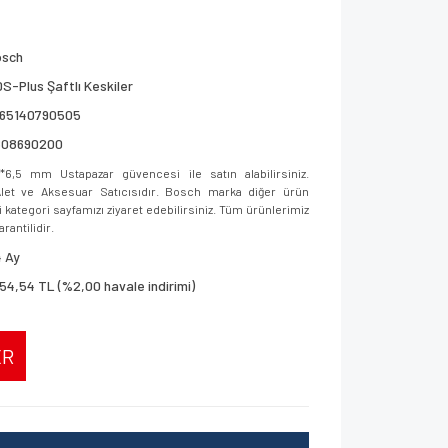
osch
S-Plus Şaftlı Keskiler
165140790505
608690200
,5 mm Ustapazar güvencesi ile satın alabilirsiniz.
let ve Aksesuar Satıcısıdır. Bosch marka diğer ürün
i kategori sayfamızı ziyaret edebilirsiniz. Tüm ürünlerimiz
rantilidir.
 Ay
154,54 TL (%2,00 havale indirimi)
ER