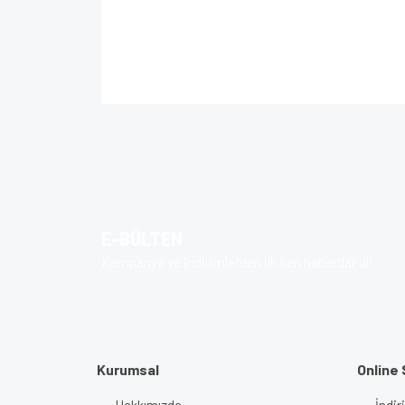
Bu ürünün fiyat bilgisi, resim, ürün açıklamalarında 
Görüş ve önerileriniz için teşekkür ederiz.
Ürün resmi kalitesiz, bozuk veya görüntülenem
Ürün açıklamasında eksik bilgiler bulunuyor.
Ürün bilgilerinde hatalar bulunuyor.
E-BÜLTEN
Ürün fiyatı diğer sitelerden daha pahalı.
Kampanya ve indirimlerden ilk sen haberdar ol!
Bu ürüne benzer farklı alternatifler olmalı.
Kurumsal
Online 