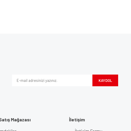
Bu ürüne ilk yorumu siz yapın!
ve diğer konularda yetersiz gördüğünüz noktaları öneri formunu kullanarak tarafım
Yorum Yaz
iyor.
KAYDOL
Satış Mağazası
İletişim