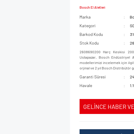
Bosch El Aletleri
Marka
B
Kategori
SD
Barkod Kodu
3
Stok Kodu
2
2608690200 Harç Keskisi 200*6
Ustapazar, Bosch Endüstriyel A
modellerimizi incelemek için ilgil
orjinal ve 2 yıl Bosch Distribütör ga
Garanti Süresi
24
Havale
1.
GELİNCE HABER V