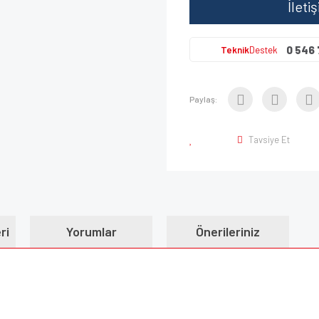
İleti
0 546 
Teknik
Destek
Paylaş:
Tavsiye Et
ri
Yorumlar
Önerileriniz