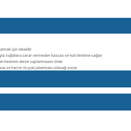
zımak için idealdir
ıyla tuğlalara zarar vermeden hassas ve hızlı ilerleme sağlar
ken keskinin derze saplanmasını önler
lavuz ve harcın ön parçalanması olanağı sunar