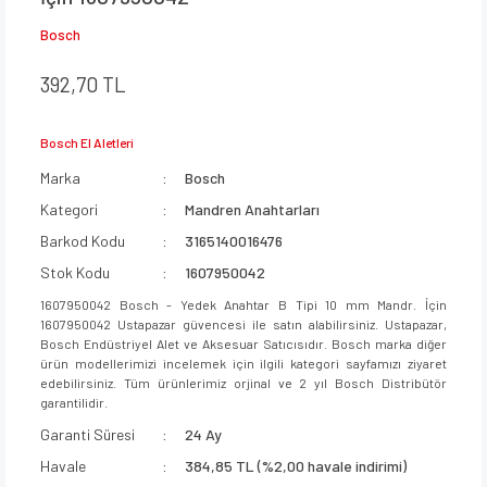
Bosch
392,70 TL
Bosch El Aletleri
Marka
Bosch
Kategori
Mandren Anahtarları
Barkod Kodu
3165140016476
Stok Kodu
1607950042
1607950042 Bosch - Yedek Anahtar B Tipi 10 mm Mandr. İçin
1607950042 Ustapazar güvencesi ile satın alabilirsiniz. Ustapazar,
Bosch Endüstriyel Alet ve Aksesuar Satıcısıdır. Bosch marka diğer
ürün modellerimizi incelemek için ilgili kategori sayfamızı ziyaret
edebilirsiniz. Tüm ürünlerimiz orjinal ve 2 yıl Bosch Distribütör
garantilidir.
Garanti Süresi
24 Ay
Havale
384,85 TL (%2,00 havale indirimi)