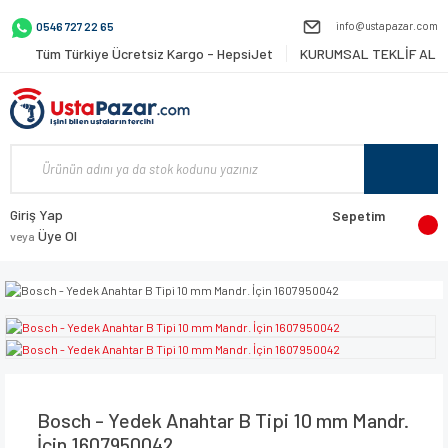
info@ustapazar.com
0546 727 22 65
Tüm Türkiye Ücretsiz Kargo - HepsiJet
KURUMSAL TEKLİF AL
Giriş Yap
Sepetim
Üye Ol
veya
Bosch - Yedek Anahtar B Tipi 10 mm Mandr.
İçin 1607950042