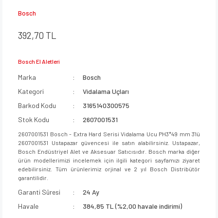
Bosch
392,70 TL
Bosch El Aletleri
Marka
Bosch
Kategori
Vidalama Uçları
Barkod Kodu
3165140300575
Stok Kodu
2607001531
2607001531 Bosch - Extra Hard Serisi Vidalama Ucu PH3*49 mm 3'lü
2607001531 Ustapazar güvencesi ile satın alabilirsiniz. Ustapazar,
Bosch Endüstriyel Alet ve Aksesuar Satıcısıdır. Bosch marka diğer
ürün modellerimizi incelemek için ilgili kategori sayfamızı ziyaret
edebilirsiniz. Tüm ürünlerimiz orjinal ve 2 yıl Bosch Distribütör
garantilidir.
Garanti Süresi
24 Ay
Havale
384,85 TL (%2,00 havale indirimi)