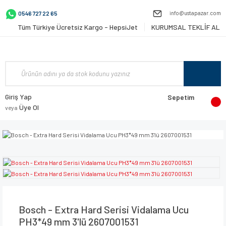
info@ustapazar.com
0546 727 22 65
Tüm Türkiye Ücretsiz Kargo - HepsiJet
KURUMSAL TEKLİF AL
Giriş Yap
Sepetim
Üye Ol
veya
Bosch - Extra Hard Serisi Vidalama Ucu
PH3*49 mm 3'lü 2607001531