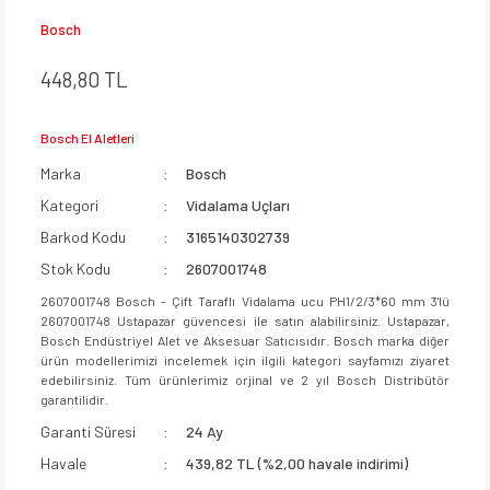
Bosch
448,80 TL
Bosch El Aletleri
Marka
Bosch
Kategori
Vidalama Uçları
Barkod Kodu
3165140302739
Stok Kodu
2607001748
2607001748 Bosch - Çift Taraflı Vidalama ucu PH1/2/3*60 mm 3'lü
2607001748 Ustapazar güvencesi ile satın alabilirsiniz. Ustapazar,
Bosch Endüstriyel Alet ve Aksesuar Satıcısıdır. Bosch marka diğer
ürün modellerimizi incelemek için ilgili kategori sayfamızı ziyaret
edebilirsiniz. Tüm ürünlerimiz orjinal ve 2 yıl Bosch Distribütör
garantilidir.
Garanti Süresi
24 Ay
Havale
439,82 TL (%2,00 havale indirimi)