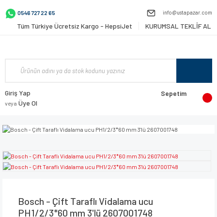
info@ustapazar.com
0546 727 22 65
Tüm Türkiye Ücretsiz Kargo - HepsiJet
KURUMSAL TEKLİF AL
Giriş Yap
Sepetim
Üye Ol
veya
Bosch - Çift Taraflı Vidalama ucu
PH1/2/3*60 mm 3'lü 2607001748