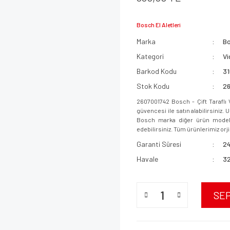
Bosch El Aletleri
Marka
B
Kategori
Vi
Barkod Kodu
3
Stok Kodu
2
2607001742 Bosch - Çift Taraflı
güvencesi ile satın alabilirsiniz.
Bosch marka diğer ürün modeller
edebilirsiniz. Tüm ürünlerimiz orjin
Garanti Süresi
24
Havale
32
SE