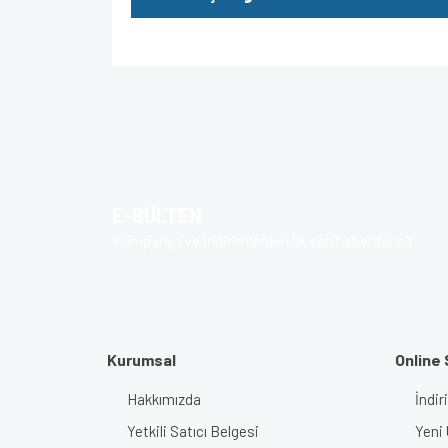
Bu ürünün fiyat bilgisi, resim, ürün açıklamalarında v
Görüş ve önerileriniz için teşekkür ederiz.
Ürün resmi kalitesiz, bozuk veya görüntülenem
Ürün açıklamasında eksik bilgiler bulunuyor.
E-BÜLTEN
Ürün bilgilerinde hatalar bulunuyor.
Kampanya ve indirimlerden ilk sen haberdar ol!
Ürün fiyatı diğer sitelerden daha pahalı.
Bu ürüne benzer farklı alternatifler olmalı.
Kurumsal
Online 
Hakkımızda
İndir
Yetkili Satıcı Belgesi
Yeni 