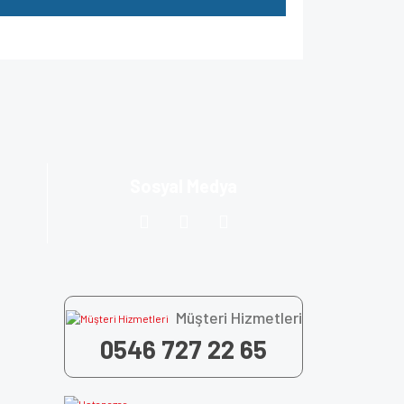
za iletebilirsiniz.
Sosyal Medya
Müşteri Hizmetleri
0546 727 22 65