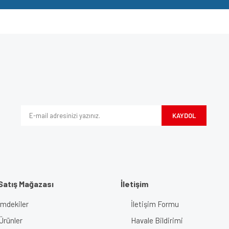
e diğer konularda yetersiz gördüğünüz noktaları öneri formunu kullanarak tarafımı
Bu ürüne ilk yorumu siz yapın!
iyor.
Yorum Yaz
KAYDOL
Satış Mağazası
İletişim
imdekiler
İletişim Formu
Gönder
Ürünler
Havale Bildirimi