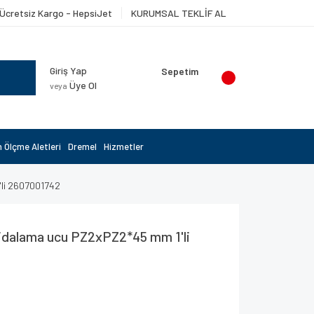
Ücretsiz Kargo - HepsiJet
KURUMSAL TEKLİF AL
Giriş Yap
Sepetim
Üye Ol
veya
 Ölçme Aletleri
Dremel
Hizmetler
'li 2607001742
 Vidalama ucu PZ2xPZ2*45 mm 1'li