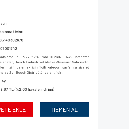
osch
dalama Uçları
165140302678
607001742
 Vidalama ucu PZ2xPZ2*45 mm 1'li 2607001742 Ustapazar
 Ustapazar, Bosch Endüstriyel Alet ve Aksesuar Satıcısıdır.
imizi incelemek için ilgili kategori sayfamızı ziyaret
al ve 2 yıl Bosch Distribütör garantilidir.
 Ay
9,87 TL (%2,00 havale indirimi)
PETE EKLE
HEMEN AL