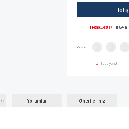
İleti
0 546 
Teknik
Destek
Paylaş:
Tavsiye Et
ri
Yorumlar
Önerileriniz