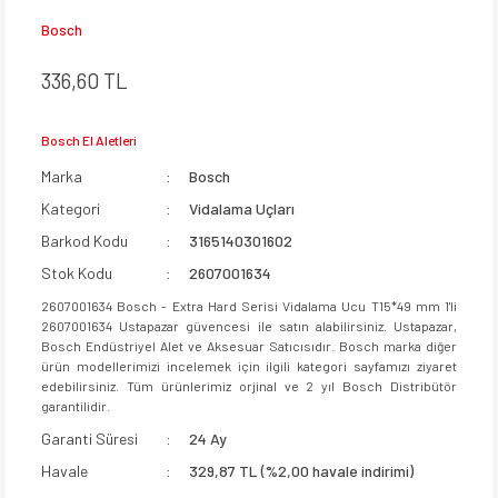
Bosch
336,60 TL
Bosch El Aletleri
Marka
Bosch
Kategori
Vidalama Uçları
Barkod Kodu
3165140301602
Stok Kodu
2607001634
2607001634 Bosch - Extra Hard Serisi Vidalama Ucu T15*49 mm 1'li
2607001634 Ustapazar güvencesi ile satın alabilirsiniz. Ustapazar,
Bosch Endüstriyel Alet ve Aksesuar Satıcısıdır. Bosch marka diğer
ürün modellerimizi incelemek için ilgili kategori sayfamızı ziyaret
edebilirsiniz. Tüm ürünlerimiz orjinal ve 2 yıl Bosch Distribütör
garantilidir.
Garanti Süresi
24 Ay
Havale
329,87 TL (%2,00 havale indirimi)