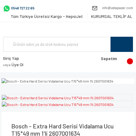
info@ustapazar.com
0546 727 22 65
Tüm Türkiye Ücretsiz Kargo - HepsiJet
KURUMSAL TEKLİF AL
Giriş Yap
Sepetim
Üye Ol
veya
Bosch - Extra Hard Serisi Vidalama Ucu
T15*49 mm 1'li 2607001634