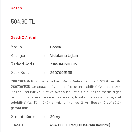
Bosch
504,90 TL
Bosch El Aletleri
Marka
Bosch
Kategori
Vidalama Uçları
Barkod Kodu
3165140300612
Stok Kodu
2607001535
2607001535 Bosch - Extra Hard Serisi Vidalama Ucu PH2*89 mm 3'lü
2607001535 Ustapazar güvencesi ile satın alabilirsiniz. Ustapazar,
Bosch Endüstriyel Alet ve Aksesuar Satıcısıdır. Bosch marka diğer
ürün modellerimizi incelemek için ilgili kategori sayfamızı ziyaret
edebilirsiniz. Tüm ürünlerimiz orjinal ve 2 yıl Bosch Distribütör
garantilidir.
Garanti Süresi
24 Ay
Havale
494,80 TL (%2,00 havale indirimi)