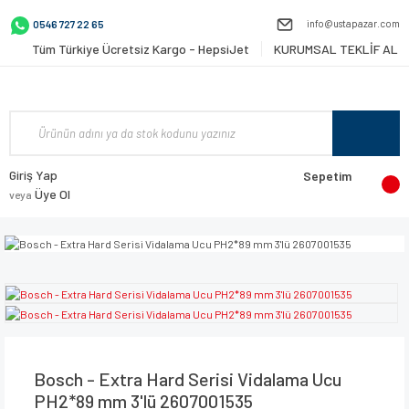
info@ustapazar.com
0546 727 22 65
Tüm Türkiye Ücretsiz Kargo - HepsiJet
KURUMSAL TEKLİF AL
Giriş Yap
Sepetim
Üye Ol
veya
Bosch - Extra Hard Serisi Vidalama Ucu
PH2*89 mm 3'lü 2607001535