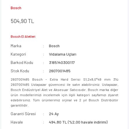
Bosch
504,90 TL
Bosch El Aletleri
Marka
Bosch
Kategori
Vidalama Uçları
Barkod Kodu
3165140300117
Stok Kodu
2607001485
2607001485 Bosch - Extra Hard Serisi S1,2x8,0*49 mm 3'lü
2607001485 Ustapazar güvencesi ile satın alabilirsiniz. Ustapazar,
Bosch Endüstriyel Alet ve Aksesuar Satıcısıdır. Bosch marka diğer
ürün modellerimizi incelemek için ilgili kategori sayfamızı ziyaret
edebilirsiniz. Tüm ürünlerimiz orjinal ve 2 yıl Bosch Distribütör
garantilidir.
Garanti Süresi
24 Ay
Havale
494,80 TL (%2,00 havale indirimi)