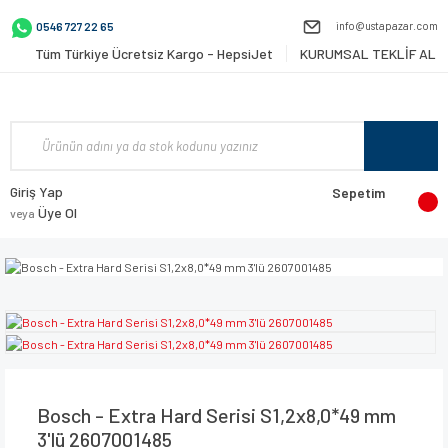
info@ustapazar.com
0546 727 22 65
Tüm Türkiye Ücretsiz Kargo - HepsiJet
KURUMSAL TEKLİF AL
Giriş Yap
Sepetim
Üye Ol
veya
Bosch - Extra Hard Serisi S1,2x8,0*49 mm
3'lü 2607001485