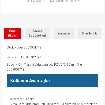
Tavsiye Et
Fiyatı Düşünce Haber Ver
Ürün
Ödeme
Yorumlar
Önerileriniz
Bilgisi
Seçenekleri
Stok Kodu: 2607001749
Barkod: 3165140302746
Bosch - Çift Taraflı Vidalama ucu PZ1/2/3*60 mm 3'lü
2607001749
Kullanıcı Avantajları
- Üniversal Kullanımı
- Extra Hard Vidalama Ucu, üniversal kullanım için iyi bir tercihtir