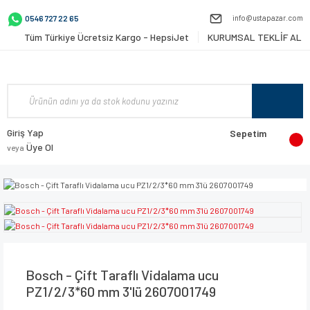
info@ustapazar.com
0546 727 22 65
Tüm Türkiye Ücretsiz Kargo - HepsiJet
KURUMSAL TEKLİF AL
Giriş Yap
Sepetim
Üye Ol
veya
Bosch - Çift Taraflı Vidalama ucu
PZ1/2/3*60 mm 3'lü 2607001749