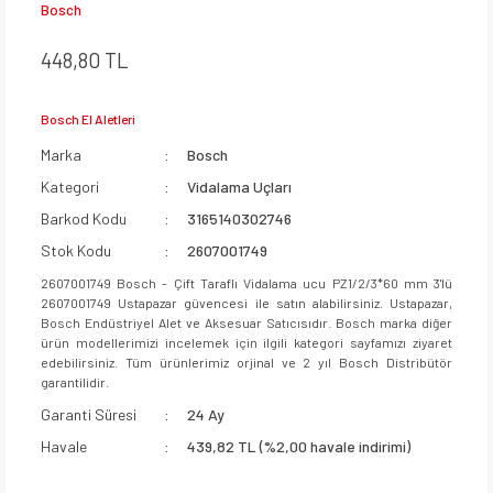
Bosch
448,80 TL
Bosch El Aletleri
Marka
Bosch
Kategori
Vidalama Uçları
Barkod Kodu
3165140302746
Stok Kodu
2607001749
2607001749 Bosch - Çift Taraflı Vidalama ucu PZ1/2/3*60 mm 3'lü
2607001749 Ustapazar güvencesi ile satın alabilirsiniz. Ustapazar,
Bosch Endüstriyel Alet ve Aksesuar Satıcısıdır. Bosch marka diğer
ürün modellerimizi incelemek için ilgili kategori sayfamızı ziyaret
edebilirsiniz. Tüm ürünlerimiz orjinal ve 2 yıl Bosch Distribütör
garantilidir.
Garanti Süresi
24 Ay
Havale
439,82 TL (%2,00 havale indirimi)