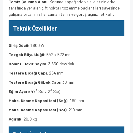
Temiz Çalışma Alanı:
Koruma kapağında ve el aletinin arka
tarafında yer alan çift noktalı toz emme bağlantıları sayesinde
çalışma ortamınız her zaman temiz ve görüş açınız net kalır.
Teknik Özellikler
Giriş Gücü:
1.800 W
Tezgah Büyüklüğü:
642 x 572 mm
Rölanti Devir Sayısı:
3.650 dev/dak
Testere Bıçağı Çapı:
254 mm
Testere Bıçağı Göbek Çapı:
30 mm
Eğim Ayarı:
47° Sol / 2° Sağ
Maks. Kesme Kapasitesi (Sağ):
460 mm
Maks. Kesme Kapasitesi (Sol):
210 mm
Ağırlık:
26,0 kg