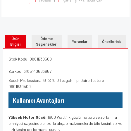
Tavsiye Et
Fiyatı Düşünce Haber Ver
Ürün
Ödeme
Yorumlar
Önerileriniz
Bilgisi
Seçenekleri
Stok Kodu: 0601B30500
Barkod: 3165140583657
Bosch Professional GTS 10 J Tezgah Tipi Daire Testere
0601B30500
Kullanıcı Avantajları
Yüksek Motor Gücü:
1800 Watt'lık güçlü motoru ve zorlanma
emniyeti sayesinde en zorlu ahşap malzemelerde bile kesintisiz ve
hızlı kesim performansı sunar.