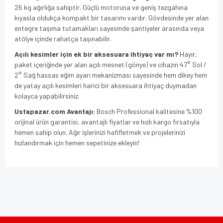
26 kg ağırlığa sahiptir. Güçlü motoruna ve geniş tezgahına
kıyasla oldukça kompakt bir tasarımı vardır. Gövdesinde yer alan
entegre taşıma tutamakları sayesinde şantiyeler arasında veya
atölye içinde rahatça taşınabilir.
Açılı kesimler için ek bir aksesuara ihtiyaç var mı?
Hayır,
paket içeriğinde yer alan açılı mesnet (gönye) ve cihazın 47° Sol /
2° Sağ hassas eğim ayarı mekanizması sayesinde hem dikey hem
de yatay açılı kesimleri harici bir aksesuara ihtiyaç duymadan
kolayca yapabilirsiniz.
Ustapazar.com Avantajı:
Bosch Professional kalitesine %100
orijinal ürün garantisi, avantajlı fiyatlar ve hızlı kargo fırsatıyla
hemen sahip olun. Ağır işlerinizi hafifletmek ve projelerinizi
hızlandırmak için hemen sepetinize ekleyin!
Bu ürünün fiyat bilgisi, resim, ürün açıklamalarında ve diğer
konularda yetersiz gördüğünüz noktaları öneri formunu
Bu ürüne ilk yorumu siz yapın!
kullanarak tarafımıza iletebilirsiniz.
Görüş ve önerileriniz için teşekkür ederiz.