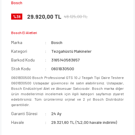
Bosch
29.920,00 TL
48.125,00 TL
%38
Bosch El Aletleri
Marka
Bosch
Kategori
Tezgahüstü Makineler
Barkod Kodu
3165140583657
Stok Kodu
0601B30500
0601B30500 Bosch Professional GTS 10 J Tezgah Tipi Daire Testere
0601B30500 Ustapazar güvencesi ile satın alabilirsiniz. Ustapazar,
Bosch Endüstriyel Alet ve Aksesuar Satıcısıdır. Bosch marka diğer
ürün modellerimizi incelemek için ilgili kategori sayfamızı ziyaret
edebilirsiniz. Tüm ürünlerimiz orjinal ve 2 yıl Bosch Distribütör
garantilidir.
Garanti Süresi
24 Ay
Havale
29.321,60 TL (%2,00 havale indirimi)