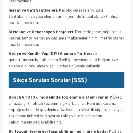
kesilmesinde,
İnşaat ve Çatı Şantiyeleri:
Kalıplık kerestelerin, çatı
tahtalarının ve yapı elemanlarının yerinde (mobil olarak) hızlıca
ebatlanmasında,
İç Mekan ve Dekorasyon Projeleri:
Parke döşeme, süpürgelik
kesimi, lambri ve tavan kaplama malzemelerinin milimetrik olarak
hazırlanmasında,
Atölye ve Kendin Yap (DIY) Alanları:
Yardımcı alet
gerektirmeyen kanallı kesim özelliği sayesinde gizli bağlantı ve
zıvana gibi özel ahşap işçiliklerinde güvenle kullanılır.
Sıkça Sorulan Sorular (SSS)
Bosch GTS 10 J modelinde toz emme sistemi var mı?
Evet,
cihazda çift noktalı toz emme çıkışı bulunur. Hem üst koruma
kapağına hem de gövdenin arka kısmına elektrik süpürgesi veya
toz emme ünitesi bağlayarak talaş ve tozun ortadan
kaldırılmasını sağlayabilirsiniz.
Bu tezgah testeresi taşınabilir mi, ağırlığı ne kadar?
Cihaz