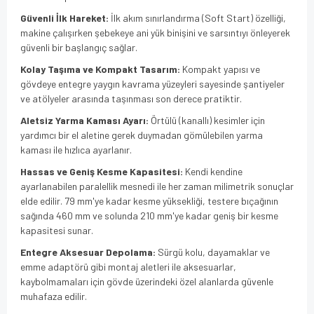
Güvenli İlk Hareket:
İlk akım sınırlandırma (Soft Start) özelliği,
makine çalışırken şebekeye ani yük binişini ve sarsıntıyı önleyerek
güvenli bir başlangıç sağlar.
Kolay Taşıma ve Kompakt Tasarım:
Kompakt yapısı ve
gövdeye entegre yaygın kavrama yüzeyleri sayesinde şantiyeler
ve atölyeler arasında taşınması son derece pratiktir.
Aletsiz Yarma Kaması Ayarı:
Örtülü (kanallı) kesimler için
yardımcı bir el aletine gerek duymadan gömülebilen yarma
kaması ile hızlıca ayarlanır.
Hassas ve Geniş Kesme Kapasitesi:
Kendi kendine
ayarlanabilen paralellik mesnedi ile her zaman milimetrik sonuçlar
elde edilir. 79 mm'ye kadar kesme yüksekliği, testere bıçağının
sağında 460 mm ve solunda 210 mm'ye kadar geniş bir kesme
kapasitesi sunar.
Entegre Aksesuar Depolama:
Sürgü kolu, dayamaklar ve
emme adaptörü gibi montaj aletleri ile aksesuarlar,
kaybolmamaları için gövde üzerindeki özel alanlarda güvenle
muhafaza edilir.