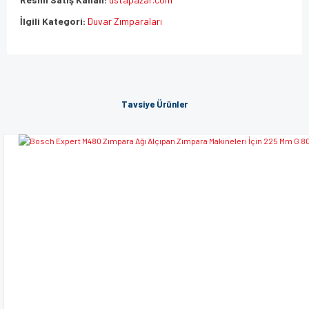
İlgili Kategori:
Duvar Zımparaları
Bu ürünün fiyat bilgisi, resim, ürün açıklamalarında ve diğer
konularda yetersiz gördüğünüz noktaları öneri formunu
Bu ürüne ilk yorumu siz yapın!
kullanarak tarafımıza iletebilirsiniz.
Tavsiye Ürünler
Görüş ve önerileriniz için teşekkür ederiz.
Yorum Yaz
Ürün resmi kalitesiz, bozuk veya görüntülenemiyor.
Ürün açıklamasında eksik bilgiler bulunuyor.
Ürün bilgilerinde hatalar bulunuyor.
Ürün fiyatı diğer sitelerden daha pahalı.
Bu ürüne benzer farklı alternatifler olmalı.