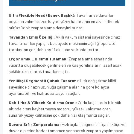
UltraFlexible Head (Esnek Başlık):
Tavanlar ve duvarlar
boyunca zahmetsizce kayar,
yüzey hasarlarını en aza indirerek
pürüzsüz bir zımparalama deneyimi sunar.
Tavandan Emiş Özelliği:
Akıllı vakum sistemi sayesinde cihaz
tavana hafifçe yapışır; bu sayede makinenin ağırlığı operatör
tarafından çok daha hafif algılanır ve konfor artar.
Ergonomik L Biçimli Tutamak:
Zımparalama esnasında
vücutta oluşabilecek gerilmeleri ve kas yorulmalarını azaltacak
şekilde özel olarak tasarlanmıştır.
Yenilikçi Segmentli Çubuk Tasarımı:
Hızlı değiştirme kilidi
sayesinde cihazın uzunluğu çalışma alanına göre kolayca
ayarlanabilir ve hızlı adaptasyon sağlar.
Sabit Hız & Yüksek Kaldırma Oranı:
Zorlu koşullarda bile yük
altında hızını kaybetmeyen motoru,
yüksek kaldırma oranı
sunarak yüzey kalitesine çok daha hızlı ulaşmanızı sağlar.
Duvara Sıfır Zımparalama:
Hızlı açılan segment fırçası,
köşe ve
duvar diplerine kadar tamamen yanaşarak zımpara yapılmasına