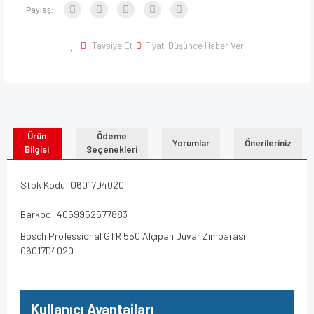
Paylaş:
Tavsiye Et
Fiyatı Düşünce Haber Ver
Ürün
Ödeme
Yorumlar
Önerileriniz
Bilgisi
Seçenekleri
Stok Kodu: 06017D4020
Barkod: 4059952577883
Bosch Professional GTR 550 Alçıpan Duvar Zımparası
06017D4020
Kullanıcı Avantajları