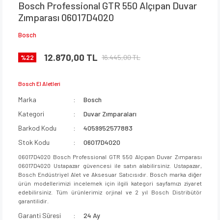
Bosch Professional GTR 550 Alçıpan Duvar
Zımparası 06017D4020
Bosch
12.870,00 TL
16.445,00 TL
%22
Bosch El Aletleri
Marka
Bosch
Kategori
Duvar Zımparaları
Barkod Kodu
4059952577883
Stok Kodu
06017D4020
06017D4020 Bosch Professional GTR 550 Alçıpan Duvar Zımparası
06017D4020 Ustapazar güvencesi ile satın alabilirsiniz. Ustapazar,
Bosch Endüstriyel Alet ve Aksesuar Satıcısıdır. Bosch marka diğer
ürün modellerimizi incelemek için ilgili kategori sayfamızı ziyaret
edebilirsiniz. Tüm ürünlerimiz orjinal ve 2 yıl Bosch Distribütör
garantilidir.
Garanti Süresi
24 Ay