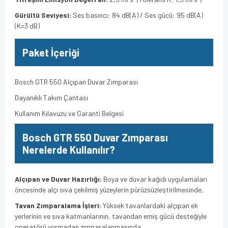
Gürültü Seviyesi:
Ses basıncı:
84 dB(A) / Ses gücü:
95 dB(A)
(K=3 dB)
Paket İçeriği
Bosch GTR 550 Alçıpan Duvar Zımparası
Dayanıklı Takım Çantası
Kullanım Kılavuzu ve Garanti Belgesi
Bosch GTR 550 Duvar Zımparası
Nerelerde Kullanılır?
Alçıpan ve Duvar Hazırlığı:
Boya ve duvar kağıdı uygulamaları
öncesinde alçı sıva çekilmiş yüzeylerin pürüzsüzleştirilmesinde,
Tavan Zımparalama İşleri:
Yüksek tavanlardaki alçıpan ek
yerlerinin ve sıva katmanlarının,
tavandan emiş gücü desteğiyle
operatörü yormadan zımparalanmasında,