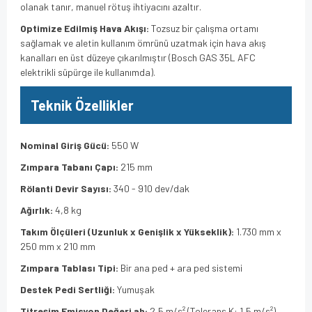
olanak tanır,
manuel rötuş ihtiyacını azaltır.
Optimize Edilmiş Hava Akışı:
Tozsuz bir çalışma ortamı
sağlamak ve aletin kullanım ömrünü uzatmak için hava akış
kanalları en üst düzeye çıkarılmıştır (Bosch GAS 35L AFC
elektrikli süpürge ile kullanımda).
Teknik Özellikler
Nominal Giriş Gücü:
550 W
Zımpara Tabanı Çapı:
215 mm
Rölanti Devir Sayısı:
340 - 910 dev/dak
Ağırlık:
4,
8 kg
Takım Ölçüleri (Uzunluk x Genişlik x Yükseklik):
1.
730 mm x
250 mm x 210 mm
Zımpara Tablası Tipi:
Bir ana ped + ara ped sistemi
Destek Pedi Sertliği:
Yumuşak
Titreşim Emisyon Değeri ah:
2,
5 m/s² (Tolerans K:
1,
5 m/s²)