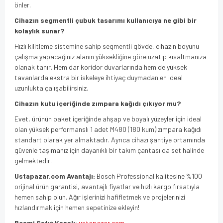
önler.
Cihazın segmentli çubuk tasarımı kullanıcıya ne gibi bir
kolaylık sunar?
Hızlı kilitleme sistemine sahip segmentli gövde,
cihazın boyunu
çalışma yapacağınız alanın yüksekliğine göre uzatıp kısaltmanıza
olanak tanır.
Hem dar koridor duvarlarında hem de yüksek
tavanlarda ekstra bir iskeleye ihtiyaç duymadan en ideal
uzunlukta çalışabilirsiniz.
Cihazın kutu içeriğinde zımpara kağıdı çıkıyor mu?
Evet,
ürünün paket içeriğinde ahşap ve boyalı yüzeyler için ideal
olan yüksek performanslı 1 adet M480 (180 kum) zımpara kağıdı
standart olarak yer almaktadır.
Ayrıca cihazı şantiye ortamında
güvenle taşımanız için dayanıklı bir takım çantası da set halinde
gelmektedir.
Ustapazar.com Avantajı:
Bosch Professional kalitesine %100
orijinal ürün garantisi,
avantajlı fiyatlar ve hızlı kargo fırsatıyla
hemen sahip olun.
Ağır işlerinizi hafifletmek ve projelerinizi
hızlandırmak için hemen sepetinize ekleyin!
Resmi Satış Kanalı:
ustapazar.com