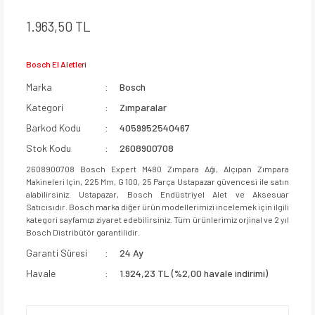
1.963,50 TL
Bosch El Aletleri
Marka
Bosch
Kategori
Zımparalar
Barkod Kodu
4059952540467
Stok Kodu
2608900708
2608900708 Bosch Expert M480 Zımpara Ağı, Alçıpan Zımpara
Makineleri Için, 225 Mm, G 100, 25 Parça Ustapazar güvencesi ile satın
alabilirsiniz. Ustapazar, Bosch Endüstriyel Alet ve Aksesuar
Satıcısıdır. Bosch marka diğer ürün modellerimizi incelemek için ilgili
kategori sayfamızı ziyaret edebilirsiniz. Tüm ürünlerimiz orjinal ve 2 yıl
Bosch Distribütör garantilidir.
Garanti Süresi
24 Ay
Havale
1.924,23 TL (%2,00 havale indirimi)