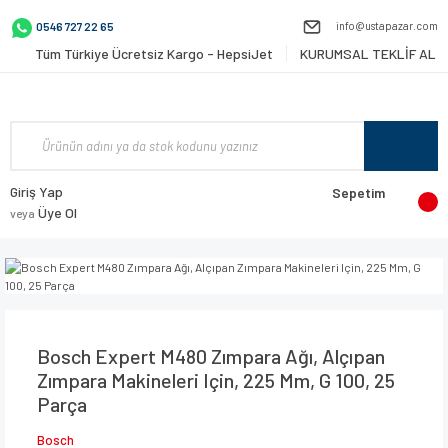
info@ustapazar.com
0546 727 22 65
Tüm Türkiye Ücretsiz Kargo - HepsiJet
KURUMSAL TEKLİF AL
Giriş Yap
Sepetim
Üye Ol
veya
Bosch Expert M480 Zımpara Ağı, Alçıpan
Zımpara Makineleri Için, 225 Mm, G 100, 25
Parça
Bosch