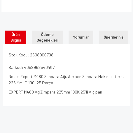
Ürün
Ödeme
Yorumlar
Önerileriniz
Bilgisi
Seçenekleri
Stok Kodu: 2608900708
Barkod: 4059952540467
Bosch Expert M480 Zımpara Ağı, Alçıpan Zımpara Makineleri Için,
225 Mm, G 100, 25 Parça
EXPERT M480 Ağ Zımpara 225mm 180K 25'li Alçıpan
Bu ürünün fiyat bilgisi, resim, ürün açıklamalarında ve diğer
konularda yetersiz gördüğünüz noktaları öneri formunu
Bu ürüne ilk yorumu siz yapın!
kullanarak tarafımıza iletebilirsiniz.