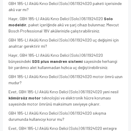
GBH 185-LI Akülü Kırıcı Delici (Solo) 0611924020 paketi içerisinde
akü var mı?
Hayır, GBH 185-LI Akülü Kırıcı Delici (Solo) 0611924020
Solo
modeldir
, paket içeriğinde akü ve şarj cihazı bulunmaz. Mevcut
Bosch Professional 18V akülerinizle çalıştırabilirsiniz.
GBH 185-LI Akülü Kırıcı Delici (Solo) 0611924020 uç değişimi için
anahtar gerektirir mi?
Hayır, GBH 185-LI Akülü Kırıcı Delici (Solo) 0611924020
bünyesindeki
SDS plus mandren sistemi
sayesinde herhangi
bir yardımcı alet kullanmadan hızlıca uç değiştirebilirsiniz.
GBH 185-LI Akülü Kırıcı Delici (Solo) 0611924020 motor ömrü uzun
mudur?
Evet, GBH 185-LI Akülü Kırıcı Delici (Solo) 0611924020 yeni nesil
kömürsüz motor
teknolojisi ve elektronik hücre koruması
sayesinde motor ömrünü maksimum seviyeye çıkarır.
GBH 185-LI Akülü Kırıcı Delici (Solo) 0611924020 sıkışma
durumunda kullanıcıyı korur mu?
Evet, GBH 185-LI Akülü Kırıcı Delici (Solo) 0611924020 entegre