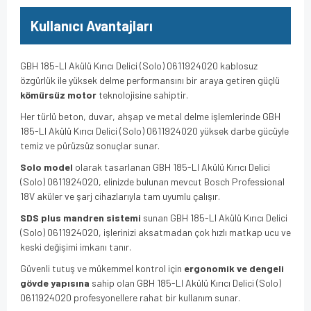
Kullanıcı Avantajları
GBH 185-LI Akülü Kırıcı Delici (Solo) 0611924020 kablosuz
özgürlük ile yüksek delme performansını bir araya getiren güçlü
kömürsüz motor
teknolojisine sahiptir.
Her türlü beton, duvar, ahşap ve metal delme işlemlerinde GBH
185-LI Akülü Kırıcı Delici (Solo) 0611924020 yüksek darbe gücüyle
temiz ve pürüzsüz sonuçlar sunar.
Solo model
olarak tasarlanan GBH 185-LI Akülü Kırıcı Delici
(Solo) 0611924020, elinizde bulunan mevcut Bosch Professional
18V aküler ve şarj cihazlarıyla tam uyumlu çalışır.
SDS plus mandren sistemi
sunan GBH 185-LI Akülü Kırıcı Delici
(Solo) 0611924020, işlerinizi aksatmadan çok hızlı matkap ucu ve
keski değişimi imkanı tanır.
Güvenli tutuş ve mükemmel kontrol için
ergonomik ve dengeli
gövde yapısına
sahip olan GBH 185-LI Akülü Kırıcı Delici (Solo)
0611924020 profesyonellere rahat bir kullanım sunar.