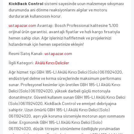
KickBack Control
sistemi sayesinde ucun malzemeye sıkışması
durumunda ani dönme reaksiyonlarını algılar ve motoru
durdurarak kullanıcısını korur.
ustapazar.com
Avantajı: Bosch Professional kalitesine %100
orijinal ürün garantisi, avantajlı fiyatlar ve hızlı kargo fırsatıyla
hemen sahip olun. Ağır işlerinizi hafifletmek ve projelerinizi
hızlandırmak için hemen sepetinize ekleyin!
Resmi Satış Kanalı:
ustapazar.com
İlgili Kategori:
Akülü Kırıcı Deliciler
Ağır hizmet tipi GBH 185-LI Akülü Kırıcı Delici (Solo) 0611924020,
endüstriyel delme ve kırma süreçlerinde maksimum performans
sunar. Profesyonel kesimler için üretilen GBH 185-LI Akülü Kırıcı
Delici (Solo) 0611924020, yüksek darbeli güçlü motoruyla
donatılmıştır. Güvenli kullanım sunan GBH 185-LI Akülü Kırıcı Delici
(Solo) 0611924020, KickBack Control ve emniyet debriyajına
sahiptir. Uzun ömürlü GBH 185-LI Akülü Kırıcı Delici (Solo)
0611924020, aşırı yük koruma sistemiyle motorun aşırı ısınmasını
önler. Ergonomik GBH 185-LI Akülü Kırıcı Delici (Solo)
0611924020, düşük titreşim sönümleme özelliğiyle yorulmadan