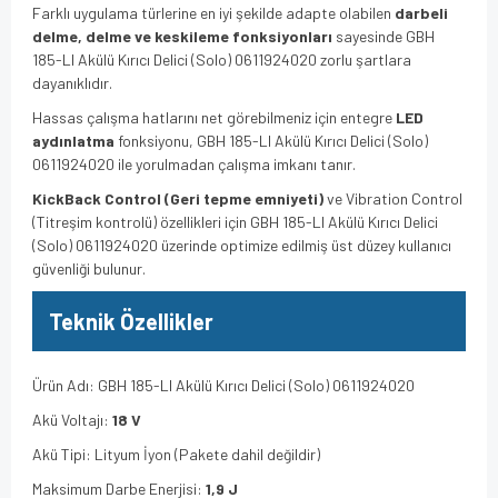
Farklı uygulama türlerine en iyi şekilde adapte olabilen
darbeli
delme, delme ve keskileme fonksiyonları
sayesinde GBH
185-LI Akülü Kırıcı Delici (Solo) 0611924020 zorlu şartlara
dayanıklıdır.
Hassas çalışma hatlarını net görebilmeniz için entegre
LED
aydınlatma
fonksiyonu, GBH 185-LI Akülü Kırıcı Delici (Solo)
0611924020 ile yorulmadan çalışma imkanı tanır.
KickBack Control (Geri tepme emniyeti)
ve Vibration Control
(Titreşim kontrolü) özellikleri için GBH 185-LI Akülü Kırıcı Delici
(Solo) 0611924020 üzerinde optimize edilmiş üst düzey kullanıcı
güvenliği bulunur.
Teknik Özellikler
Ürün Adı: GBH 185-LI Akülü Kırıcı Delici (Solo) 0611924020
Akü Voltajı:
18 V
Akü Tipi: Lityum İyon (Pakete dahil değildir)
Maksimum Darbe Enerjisi:
1,9 J