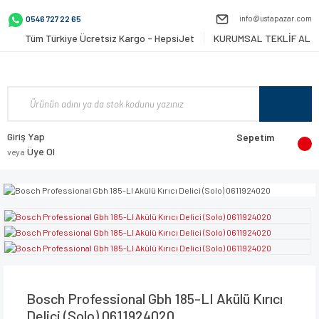
info@ustapazar.com
0546 727 22 65
Tüm Türkiye Ücretsiz Kargo - HepsiJet
KURUMSAL TEKLİF AL
Giriş Yap
Sepetim
Üye Ol
veya
Bosch Professional Gbh 185-LI Akülü Kırıcı
Delici (Solo) 0611924020