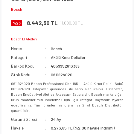
Bosch
8.442,50 TL
11.000,00 TL
%23
Bosch El Aletleri
Marka
Bosch
Kategori
Akülü Kırıcı Deliciler
Barkod Kodu
4059952613369
Stok Kodu
0611924020
0611924020 Bosch Professional Gbh 185-LI Akülü Kırıcı Delici (Solo)
0611924020 Ustapazar güvencesi ile satın alabilirsiniz. Ustapazar,
Bosch Endüstriyel Alet ve Aksesuar Satıcısıdır. Bosch marka diğer
ürün modellerimizi incelemek için ilgili kategori sayfamızı ziyaret
edebilirsiniz. Tüm ürünlerimiz orjinal ve 2 yıl Bosch Distribütör
garantilidir.
Garanti Süresi
24 Ay
Havale
8.273,65 TL (%2,00 havale indirimi)