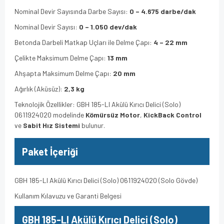
Nominal Devir Sayısında Darbe Sayısı:
0 – 4.675 darbe/dak
Nominal Devir Sayısı:
0 – 1.050 dev/dak
Betonda Darbeli Matkap Uçları ile Delme Çapı:
4 – 22 mm
Çelikte Maksimum Delme Çapı:
13 mm
Ahşapta Maksimum Delme Çapı:
20 mm
Ağırlık (Aküsüz):
2,3 kg
Teknolojik Özellikler: GBH 185-LI Akülü Kırıcı Delici (Solo)
0611924020 modelinde
Kömürsüz Motor
,
KickBack Control
ve
Sabit Hız Sistemi
bulunur.
Paket İçeriği
GBH 185-LI Akülü Kırıcı Delici (Solo) 0611924020 (Solo Gövde)
Kullanım Kılavuzu ve Garanti Belgesi
GBH 185-LI Akülü Kırıcı Delici (Solo)