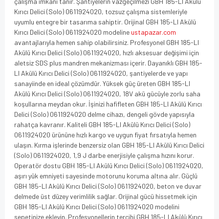
çalışma imkanı tanır. Şantiyelerin vazgeçilmezi GBH 185-LI Akülü
Kırıcı Delici (Solo) 0611924020, tozsuz çalışma sistemleriyle
uyumlu entegre bir tasarıma sahiptir. Orijinal GBH 185-LI Akülü
Kırıcı Delici (Solo) 0611924020 modeline
ustapazar.com
avantajlarıyla hemen sahip olabilirsiniz. Profesyonel GBH 185-LI
Akülü Kırıcı Delici (Solo) 0611924020, hızlı aksesuar değişimi için
aletsiz SDS plus mandren mekanizması içerir. Dayanıklı GBH 185-
LI Akülü Kırıcı Delici (Solo) 0611924020, şantiyelerde ve yapı
sanayiinde en ideal çözümdür. Yüksek güç üreten GBH 185-LI
Akülü Kırıcı Delici (Solo) 0611924020, 18V akü gücüyle zorlu saha
koşullarına meydan okur. İşinizi hafifleten GBH 185-LI Akülü Kırıcı
Delici (Solo) 0611924020 delme cihazı, dengeli gövde yapısıyla
rahatça kavranır. Kaliteli GBH 185-LI Akülü Kırıcı Delici (Solo)
0611924020 ürününe hızlı kargo ve uygun fiyat fırsatıyla hemen
ulaşın. Kırma işlerinde benzersiz olan GBH 185-LI Akülü Kırıcı Delici
(Solo) 0611924020, 1,9 J darbe enerjisiyle çalışma hızını korur.
Operatör dostu GBH 185-LI Akülü Kırıcı Delici (Solo) 0611924020,
aşırı yük emniyeti sayesinde motorunu koruma altına alır. Güçlü
GBH 185-LI Akülü Kırıcı Delici (Solo) 0611924020, beton ve duvar
delmede üst düzey verimlilik sağlar. Orijinal gücü hissetmek için
GBH 185-LI Akülü Kırıcı Delici (Solo) 0611924020 modelini
sepetinize ekleyin. Profesyonellerin tercihi GBH 185-LI Akülü Kırıcı