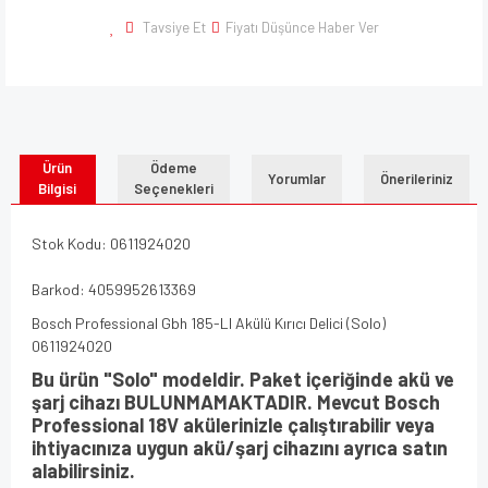
Tavsiye Et
Fiyatı Düşünce Haber Ver
Ürün
Ödeme
Yorumlar
Önerileriniz
Bilgisi
Seçenekleri
Stok Kodu: 0611924020
Barkod: 4059952613369
Bosch Professional Gbh 185-LI Akülü Kırıcı Delici (Solo)
0611924020
Bu ürün "Solo" modeldir. Paket içeriğinde akü ve
şarj cihazı BULUNMAMAKTADIR. Mevcut Bosch
Professional 18V akülerinizle çalıştırabilir veya
ihtiyacınıza uygun akü/şarj cihazını ayrıca satın
alabilirsiniz.