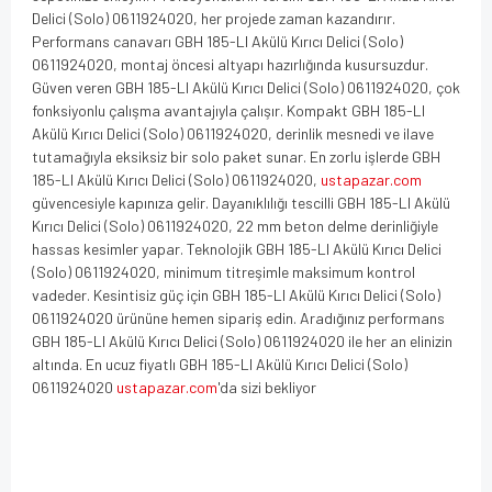
Delici (Solo) 0611924020, her projede zaman kazandırır.
Performans canavarı GBH 185-LI Akülü Kırıcı Delici (Solo)
0611924020, montaj öncesi altyapı hazırlığında kusursuzdur.
Güven veren GBH 185-LI Akülü Kırıcı Delici (Solo) 0611924020, çok
fonksiyonlu çalışma avantajıyla çalışır. Kompakt GBH 185-LI
Akülü Kırıcı Delici (Solo) 0611924020, derinlik mesnedi ve ilave
tutamağıyla eksiksiz bir solo paket sunar. En zorlu işlerde GBH
185-LI Akülü Kırıcı Delici (Solo) 0611924020,
ustapazar.com
güvencesiyle kapınıza gelir. Dayanıklılığı tescilli GBH 185-LI Akülü
Kırıcı Delici (Solo) 0611924020, 22 mm beton delme derinliğiyle
hassas kesimler yapar. Teknolojik GBH 185-LI Akülü Kırıcı Delici
(Solo) 0611924020, minimum titreşimle maksimum kontrol
vadeder. Kesintisiz güç için GBH 185-LI Akülü Kırıcı Delici (Solo)
0611924020 ürününe hemen sipariş edin. Aradığınız performans
GBH 185-LI Akülü Kırıcı Delici (Solo) 0611924020 ile her an elinizin
altında. En ucuz fiyatlı GBH 185-LI Akülü Kırıcı Delici (Solo)
0611924020
ustapazar.com
'da sizi bekliyor
GBH 185-LI Akülü Kırıcı Delici (Solo) 0611924020 GBH 185-LI Akülü Kırıcı Delici (Solo)
0611924020 GBH 185-LI Akülü Kırıcı Delici (Solo) 0611924020 GBH 185-LI Akülü Kırıcı
Delici (Solo) 0611924020 GBH 185-LI Akülü Kırıcı Delici (Solo) 0611924020 GBH 185-LI
Akülü Kırıcı Delici (Solo) 0611924020 GBH 185-LI Akülü Kırıcı Delici (Solo) 0611924020