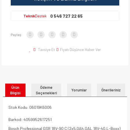
0 546 727 22 65
Teknik
Destek
Paylaş:
Tavsiye Et
Fiyatı Düşünce Haber Ver
Ürün
Ödeme
Yorumlar
Önerileriniz
Bilgisi
Seçenekleri
Stok Kodu: 06019K6006
Barkod: 4059952617251
Bosch Professional GSR 18V-90 C (2x5.0Ah,GAL 18V-40,L-Boxx)