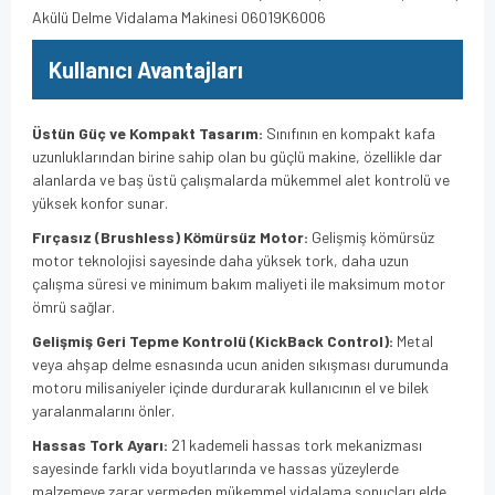
Akülü Delme Vidalama Makinesi 06019K6006
Kullanıcı Avantajları
Üstün Güç ve Kompakt Tasarım:
Sınıfının en kompakt kafa
uzunluklarından birine sahip olan bu güçlü makine, özellikle dar
alanlarda ve baş üstü çalışmalarda mükemmel alet kontrolü ve
yüksek konfor sunar.
Fırçasız (Brushless) Kömürsüz Motor:
Gelişmiş kömürsüz
motor teknolojisi sayesinde daha yüksek tork, daha uzun
çalışma süresi ve minimum bakım maliyeti ile maksimum motor
ömrü sağlar.
Gelişmiş Geri Tepme Kontrolü (KickBack Control):
Metal
veya ahşap delme esnasında ucun aniden sıkışması durumunda
motoru milisaniyeler içinde durdurarak kullanıcının el ve bilek
yaralanmalarını önler.
Hassas Tork Ayarı:
21 kademeli hassas tork mekanizması
sayesinde farklı vida boyutlarında ve hassas yüzeylerde
malzemeye zarar vermeden mükemmel vidalama sonuçları elde