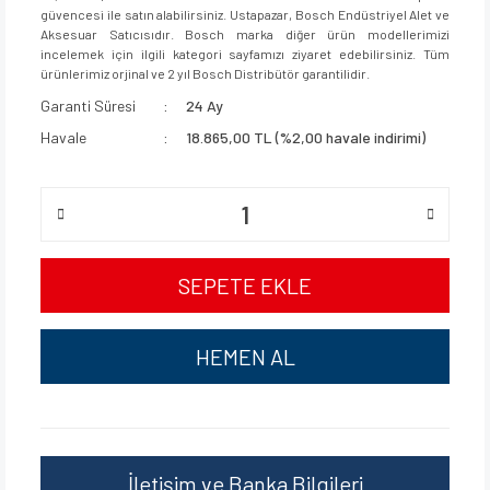
güvencesi ile satın alabilirsiniz. Ustapazar, Bosch Endüstriyel Alet ve
Aksesuar Satıcısıdır. Bosch marka diğer ürün modellerimizi
incelemek için ilgili kategori sayfamızı ziyaret edebilirsiniz. Tüm
ürünlerimiz orjinal ve 2 yıl Bosch Distribütör garantilidir.
Garanti Süresi
24 Ay
Havale
18.865,00 TL (%2,00 havale indirimi)
SEPETE EKLE
HEMEN AL
İletişim ve Banka Bilgileri