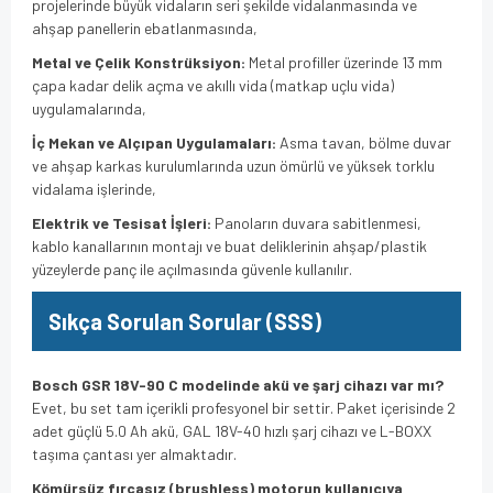
projelerinde büyük vidaların seri şekilde vidalanmasında ve
ahşap panellerin ebatlanmasında,
Metal ve Çelik Konstrüksiyon:
Metal profiller üzerinde 13 mm
çapa kadar delik açma ve akıllı vida (matkap uçlu vida)
uygulamalarında,
İç Mekan ve Alçıpan Uygulamaları:
Asma tavan, bölme duvar
ve ahşap karkas kurulumlarında uzun ömürlü ve yüksek torklu
vidalama işlerinde,
Elektrik ve Tesisat İşleri:
Panoların duvara sabitlenmesi,
kablo kanallarının montajı ve buat deliklerinin ahşap/plastik
yüzeylerde panç ile açılmasında güvenle kullanılır.
Sıkça Sorulan Sorular (SSS)
Bosch GSR 18V-90 C modelinde akü ve şarj cihazı var mı?
Evet, bu set tam içerikli profesyonel bir settir. Paket içerisinde 2
adet güçlü 5.0 Ah akü, GAL 18V-40 hızlı şarj cihazı ve L-BOXX
taşıma çantası yer almaktadır.
Kömürsüz fırçasız (brushless) motorun kullanıcıya