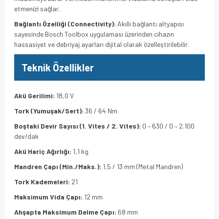
etmenizi sağlar.
Bağlantı Özelliği (Connectivity):
Akıllı bağlantı altyapısı
sayesinde Bosch Toolbox uygulaması üzerinden cihazın
hassasiyet ve debriyaj ayarları dijital olarak özelleştirilebilir.
Teknik Özellikler
Akü Gerilimi:
18,0 V
Tork (Yumuşak/Sert):
36 / 64 Nm
Boştaki Devir Sayısı (1. Vites / 2. Vites):
0 – 630 / 0 – 2.100
dev/dak
Akü Hariç Ağırlığı:
1,1 kg
Mandren Çapı (Min./Maks.):
1,5 / 13 mm (Metal Mandren)
Tork Kademeleri:
21
Maksimum Vida Çapı:
12 mm
Ahşapta Maksimum Delme Çapı:
68 mm