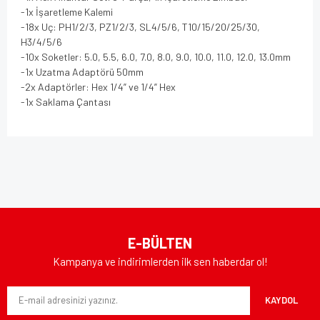
-1x İşaretleme Kalemi
-18x Uç: PH1/2/3, PZ1/2/3, SL4/5/6, T10/15/20/25/30,
H3/4/5/6
-10x Soketler: 5.0, 5.5, 6.0, 7.0, 8.0, 9.0, 10.0, 11.0, 12.0, 13.0mm
-1x Uzatma Adaptörü 50mm
-2x Adaptörler: Hex 1/4” ve 1/4” Hex
-1x Saklama Çantası
Bu ürünün fiyat bilgisi, resim, ürün açıklamalarında ve diğer
konularda yetersiz gördüğünüz noktaları öneri formunu
Bu ürüne ilk yorumu siz yapın!
kullanarak tarafımıza iletebilirsiniz.
Görüş ve önerileriniz için teşekkür ederiz.
Yorum Yaz
Ürün resmi kalitesiz, bozuk veya görüntülenemiyor.
E-BÜLTEN
Ürün açıklamasında eksik bilgiler bulunuyor.
Kampanya ve indirimlerden ilk sen haberdar ol!
Ürün bilgilerinde hatalar bulunuyor.
KAYDOL
Ürün fiyatı diğer sitelerden daha pahalı.