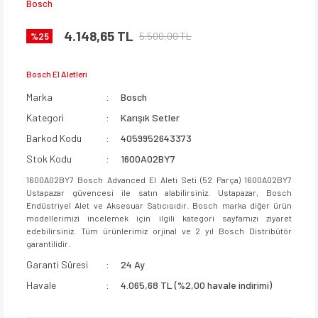
Bosch
4.148,65 TL
5.500,00 TL
%25
Bosch El Aletleri
Marka
Bosch
Kategori
Karışık Setler
Barkod Kodu
4059952643373
Stok Kodu
1600A02BY7
1600A02BY7 Bosch Advanced El Aleti Seti (52 Parça) 1600A02BY7
Ustapazar güvencesi ile satın alabilirsiniz. Ustapazar, Bosch
Endüstriyel Alet ve Aksesuar Satıcısıdır. Bosch marka diğer ürün
modellerimizi incelemek için ilgili kategori sayfamızı ziyaret
edebilirsiniz. Tüm ürünlerimiz orjinal ve 2 yıl Bosch Distribütör
garantilidir.
Garanti Süresi
24 Ay
Havale
4.065,68 TL (%2,00 havale indirimi)