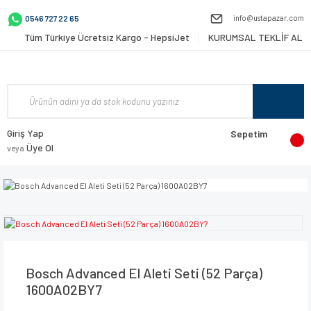
info@ustapazar.com
0546 727 22 65
Tüm Türkiye Ücretsiz Kargo - HepsiJet
KURUMSAL TEKLİF AL
Giriş Yap
Sepetim
Üye Ol
veya
Bosch Advanced El Aleti Seti (52 Parça)
1600A02BY7