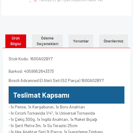
Ürün
Ödeme
Yorumlar
Önerileriniz
Bilgisi
Seçenekleri
Stok Kodu: 1600A02BY7
Barkod: 4059952643373
Bosch Advanced El Aleti Seti (52 Parça) 1600A02BY7
Teslimat Kapsamı
-1x Pense, 1x Kargaburun, 1x Boru Anahtarı
-1x Cırcırlı Tornavida 1/4”, 1x Universal Tornavida
-1x Çekiç 300g, 1x İngiliz Anahtarı, 1x Maket Bıçağı
-1x Şerit Metre 3m, 1x Su Terazisi 25cm
-1x Hex Anahtar Seti 9-Parça, 1x İşaretleme Zımbası