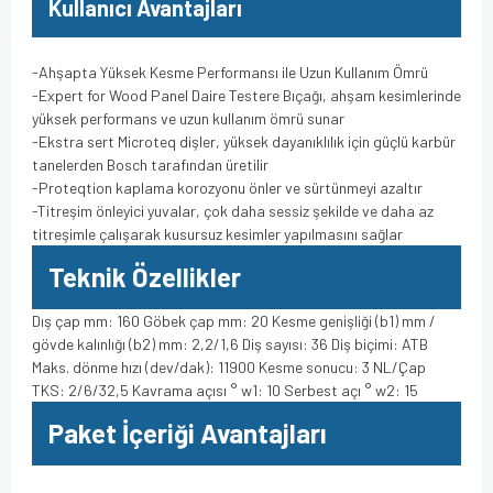
Kullanıcı Avantajları
-Ahşapta Yüksek Kesme Performansı ile Uzun Kullanım Ömrü
-Expert for Wood Panel Daire Testere Bıçağı, ahşam kesimlerinde
yüksek performans ve uzun kullanım ömrü sunar
-Ekstra sert Microteq dişler, yüksek dayanıklılık için güçlü karbür
tanelerden Bosch tarafından üretilir
-Proteqtion kaplama korozyonu önler ve sürtünmeyi azaltır
-Titreşim önleyici yuvalar, çok daha sessiz şekilde ve daha az
titreşimle çalışarak kusursuz kesimler yapılmasını sağlar
Teknik Özellikler
Dış çap mm: 160 Göbek çap mm: 20 Kesme genişliği (b1) mm /
gövde kalınlığı (b2) mm: 2,2/1,6 Diş sayısı: 36 Diş biçimi: ATB
Maks. dönme hızı (dev/dak): 11900 Kesme sonucu: 3 NL/Çap
TKS: 2/6/32,5 Kavrama açısı ° w1: 10 Serbest açı ° w2: 15
Paket İçeriği Avantajları